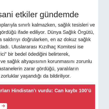
nsani etkiler gündemde
plarıyla sınırlı kalmazken, sağlık tesisleri ve
gördüğü ifade ediliyor. Dünya Sağlık Örgütü,
la saldırıyı doğrularken, en az dokuz sağlık
kladı. Uluslararası Kızılhaç Komitesi ise
ci” bir bedel ödediğini belirterek,
n ve sağlık altyapısının korunmasını zorunlu
hastanelerin zarar gördüğü, yaralıların
zorluklar yaşandığı da bildiriliyor.
arı Hindistan’ı vurdu: Can kaybı 100’ü