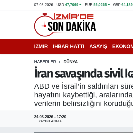
07-08-2026
USD
47,7069
EUR
55,0265
GBP
64,189
İZMİR
İzmir Nöbetçi Eczaneler
İHBAR HATTI
İzmir Hava Durumu
İZMİR
İHBAR HATTI
ASAYİŞ
EKONOM
DEPREM
İzmir Namaz Vakitleri
HABERLER
DÜNYA
GENEL
İzmir Trafik Yoğunluk Haritası
İran savaşında sivil k
EKONOMİ
Puan Durumu ve Fikstür
ABD ve İsrail’in saldırıları sü
hayatını kaybettiği, aralarında
SİYASET
Tüm Manşetler
verilerin belirsizliğini koruduğu 
SPOR
Son Dakika Haberleri
24.03.2026 - 17:20
YAYINLANMA
ASAYİŞ
Haber Arşivi