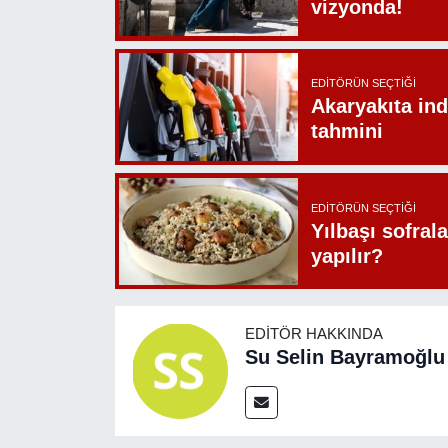
vizyonda!
EDITÖRÜN SEÇTIĞI
Akaryakıta ind
tahmini
EDITÖRÜN SEÇTIĞI
Yılbaşı sofrala
yapılır?
EDITÖR HAKKINDA
Su Selin Bayramoğlu