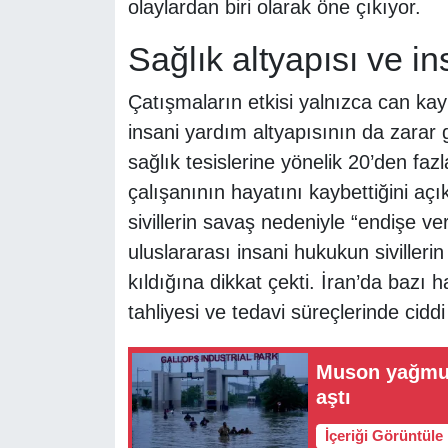
olaylardan biri olarak öne çıkıyor.
Sağlık altyapısı ve i
Çatışmaların etkisi yalnızca can kayı
insani yardım altyapısının da zarar 
sağlık tesislerine yönelik 20’den faz
çalışanının hayatını kaybettiğini açı
sivillerin savaş nedeniyle “endişe veri
uluslararası insani hukukun sivilleri
kıldığına dikkat çekti. İran’da bazı 
tahliyesi ve tedavi süreçlerinde ciddi 
Muson yağmurl
aştı
İçeriği Görüntüle