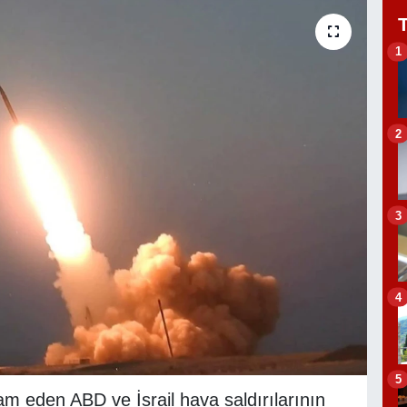
1
2
3
4
5
am eden ABD ve İsrail hava saldırılarının