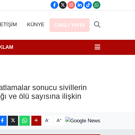
LETİŞİM
KÜNYE
CANLI YAYIN
EKLAM
atlamalar sonucu sivillerin
ğı ve ölü sayısına ilişkin
-
+
A
A