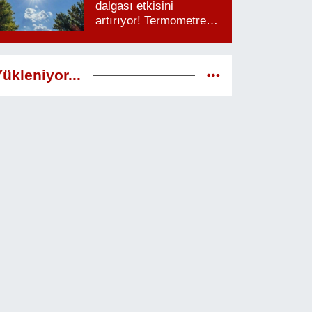
dalgası etkisini
artırıyor! Termometreler
38 dereceyi görecek
ükleniyor...