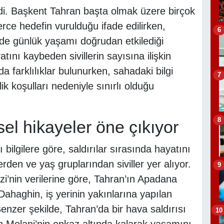
dirildi. Başkent Tahran başta olmak üzere birçok
erce hedefin vurulduğu ifade edilirken,
6
rde günlük yaşamı doğrudan etkilediği
tını kaybeden sivillerin sayısına ilişkin
 farklılıklar bulunurken, sahadaki bilgi
7
lik koşulları nedeniyle sınırlı olduğu
8
sel hikayeler öne çıkıyor
 bilgilere göre, saldırılar sırasında hayatını
rden ve yaş gruplarından siviller yer alıyor.
9
i’nin verilerine göre, Tahran’ın Apadana
ahaghin, iş yerinin yakınlarına yapılan
Benzer şekilde, Tahran’da bir hava saldırısı
10
 Molani’nin enkaz altında kalarak yaşamını