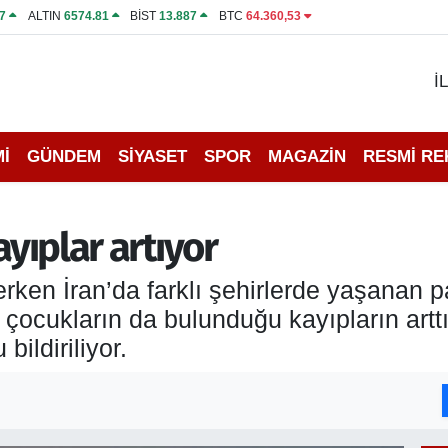
7
ALTIN
6574.81
BİST
13.887
BTC
64.360,53
İ
İ
GÜNDEM
SİYASET
SPOR
MAGAZİN
RESMİ R
ayıplar artıyor
rerken İran’da farklı şehirlerde yaşanan p
 çocukların da bulunduğu kayıpların arttı
bildiriliyor.