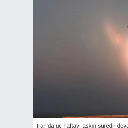
RESMİ REKLAM
İran’da üç haftayı aşkın süredir dev