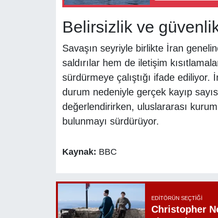
Belirsizlik ve güvenli
Savaşın seyriyle birlikte İran genelin
saldırılar hem de iletişim kısıtlamal
sürdürmeye çalıştığı ifade ediliyor.
durum nedeniyle gerçek kayıp sayıs
değerlendirirken, uluslararası kuruml
bulunmayı sürdürüyor.
Kaynak:
BBC
EDITÖRÜN SEÇTIĞI
Christopher N