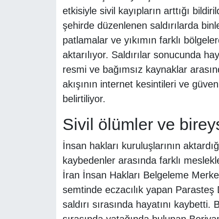
etkisiyle sivil kayıpların arttığı bil
şehirde düzenlenen saldırılarda binl
patlamalar ve yıkımın farklı bölgele
aktarılıyor. Saldırılar sonucunda haya
resmi ve bağımsız kaynaklar arasında
akışının internet kesintileri ve güven
belirtiliyor.
Sivil ölümler ve birey
İnsan hakları kuruluşlarının aktardığı
kaybedenler arasında farklı meslekle
İran İnsan Hakları Belgeleme Merkez
semtinde eczacılık yapan Parasteş D
saldırı sırasında hayatını kaybetti. 
sırasında yatağında bulunan Berivan