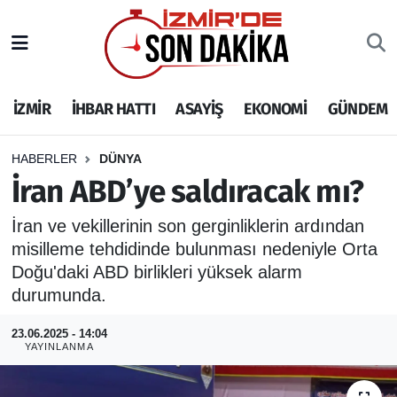
İZMİR
İzmir Nöbetçi Eczaneler
İZMİR
İHBAR HATTI
ASAYİŞ
EKONOMİ
GÜNDEM
İHBAR HATTI
İzmir Hava Durumu
DEPREM
İzmir Namaz Vakitleri
HABERLER
DÜNYA
İran ABD’ye saldıracak mı?
GENEL
İzmir Trafik Yoğunluk Haritası
İran ve vekillerinin son gerginliklerin ardından
misilleme tehdidinde bulunması nedeniyle Orta
EKONOMİ
Puan Durumu ve Fikstür
Doğu'daki ABD birlikleri yüksek alarm
SİYASET
Tüm Manşetler
durumunda.
23.06.2025 - 14:04
SPOR
Son Dakika Haberleri
YAYINLANMA
ASAYİŞ
Haber Arşivi