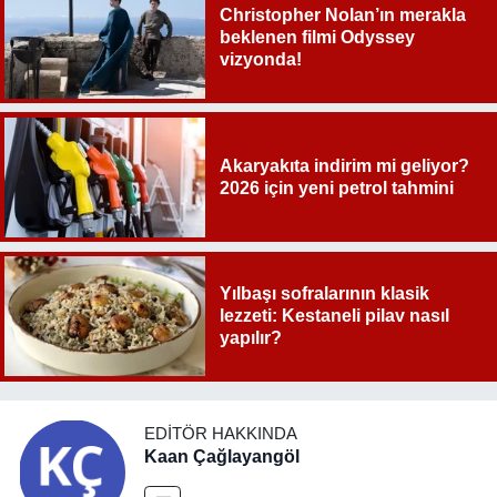
Christopher Nolan’ın merakla
beklenen filmi Odyssey
vizyonda!
Akaryakıta indirim mi geliyor?
2026 için yeni petrol tahmini
Yılbaşı sofralarının klasik
lezzeti: Kestaneli pilav nasıl
yapılır?
EDITÖR HAKKINDA
Kaan Çağlayangöl