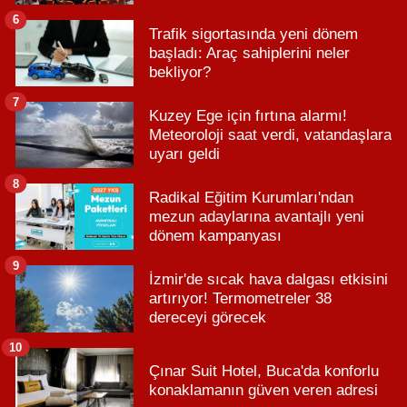
6
Trafik sigortasında yeni dönem
başladı: Araç sahiplerini neler
bekliyor?
7
Kuzey Ege için fırtına alarmı!
Meteoroloji saat verdi, vatandaşlara
uyarı geldi
8
Radikal Eğitim Kurumları'ndan
mezun adaylarına avantajlı yeni
dönem kampanyası
9
İzmir'de sıcak hava dalgası etkisini
artırıyor! Termometreler 38
dereceyi görecek
10
Çınar Suit Hotel, Buca'da konforlu
konaklamanın güven veren adresi