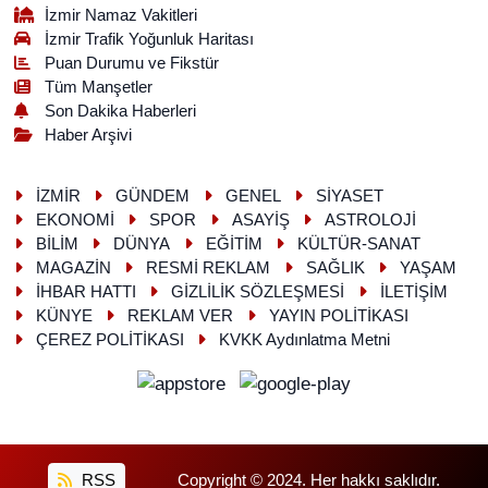
İzmir Namaz Vakitleri
İzmir Trafik Yoğunluk Haritası
Puan Durumu ve Fikstür
Tüm Manşetler
Son Dakika Haberleri
Haber Arşivi
İZMİR
GÜNDEM
GENEL
SİYASET
EKONOMİ
SPOR
ASAYİŞ
ASTROLOJİ
BİLİM
DÜNYA
EĞİTİM
KÜLTÜR-SANAT
MAGAZİN
RESMİ REKLAM
SAĞLIK
YAŞAM
İHBAR HATTI
GİZLİLİK SÖZLEŞMESİ
İLETİŞİM
KÜNYE
REKLAM VER
YAYIN POLİTİKASI
ÇEREZ POLİTİKASI
KVKK Aydınlatma Metni
RSS
Copyright © 2024. Her hakkı saklıdır.