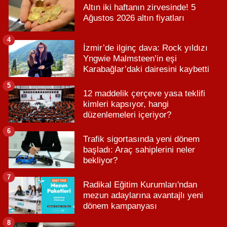
Altın iki haftanın zirvesinde! 5
Ağustos 2026 altın fiyatları
4
İzmir’de ilginç dava: Rock yıldızı
Yngwie Malmsteen’in eşi
Karabağlar’daki dairesini kaybetti
5
12 maddelik çerçeve yasa teklifi
kimleri kapsıyor, hangi
düzenlemeleri içeriyor?
6
Trafik sigortasında yeni dönem
başladı: Araç sahiplerini neler
bekliyor?
7
Radikal Eğitim Kurumları'ndan
mezun adaylarına avantajlı yeni
dönem kampanyası
8