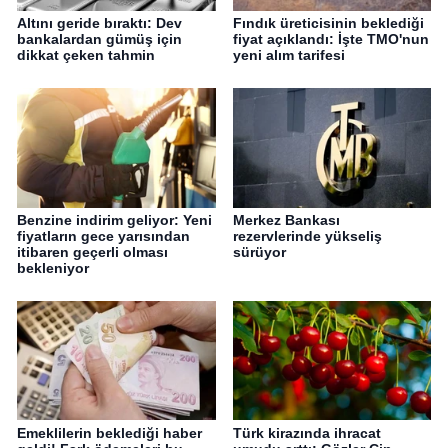
Altını geride bıraktı: Dev
Fındık üreticisinin beklediği
bankalardan gümüş için
fiyat açıklandı: İşte TMO'nun
dikkat çeken tahmin
yeni alım tarifesi
Benzine indirim geliyor: Yeni
Merkez Bankası
fiyatların gece yarısından
rezervlerinde yükseliş
itibaren geçerli olması
sürüyor
bekleniyor
Emeklilerin beklediği haber
Türk kirazında ihracat