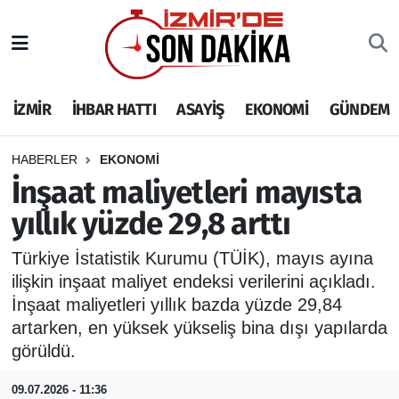
İZMİR
İzmir Nöbetçi Eczaneler
İZMİR
İHBAR HATTI
ASAYİŞ
EKONOMİ
GÜNDEM
İHBAR HATTI
İzmir Hava Durumu
DEPREM
İzmir Namaz Vakitleri
HABERLER
EKONOMİ
İnşaat maliyetleri mayısta
GENEL
İzmir Trafik Yoğunluk Haritası
yıllık yüzde 29,8 arttı
EKONOMİ
Puan Durumu ve Fikstür
Türkiye İstatistik Kurumu (TÜİK), mayıs ayına
ilişkin inşaat maliyet endeksi verilerini açıkladı.
SİYASET
Tüm Manşetler
İnşaat maliyetleri yıllık bazda yüzde 29,84
artarken, en yüksek yükseliş bina dışı yapılarda
SPOR
Son Dakika Haberleri
görüldü.
ASAYİŞ
Haber Arşivi
09.07.2026 - 11:36