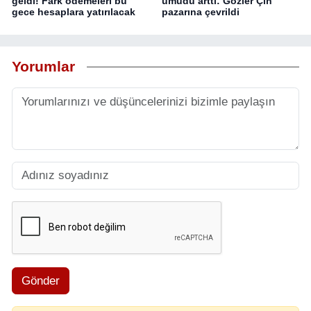
geldi! Fark ödemeleri bu
umudu arttı: Gözler Çin
gece hesaplara yatırılacak
pazarına çevrildi
Yorumlar
Gönder