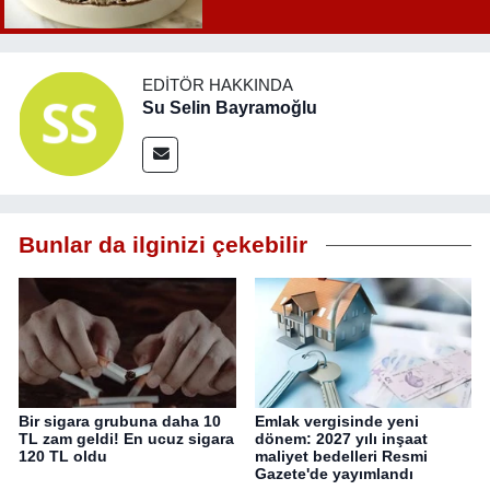
EDITÖR HAKKINDA
Su Selin Bayramoğlu
Bunlar da ilginizi çekebilir
Bir sigara grubuna daha 10
Emlak vergisinde yeni
TL zam geldi! En ucuz sigara
dönem: 2027 yılı inşaat
120 TL oldu
maliyet bedelleri Resmi
Gazete'de yayımlandı