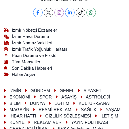
İzmir Nöbetçi Eczaneler
İzmir Hava Durumu
İzmir Namaz Vakitleri
İzmir Trafik Yoğunluk Haritası
Puan Durumu ve Fikstür
Tüm Manşetler
Son Dakika Haberleri
Haber Arşivi
İZMİR
GÜNDEM
GENEL
SİYASET
EKONOMİ
SPOR
ASAYİŞ
ASTROLOJİ
BİLİM
DÜNYA
EĞİTİM
KÜLTÜR-SANAT
MAGAZİN
RESMİ REKLAM
SAĞLIK
YAŞAM
İHBAR HATTI
GİZLİLİK SÖZLEŞMESİ
İLETİŞİM
KÜNYE
REKLAM VER
YAYIN POLİTİKASI
ÇEREZ POLİTİKASI
KVKK Aydınlatma Metni