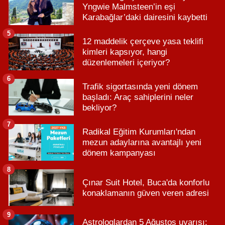
Yngwie Malmsteen’in eşi
Karabağlar’daki dairesini kaybetti
5
12 maddelik çerçeve yasa teklifi
kimleri kapsıyor, hangi
düzenlemeleri içeriyor?
6
Trafik sigortasında yeni dönem
başladı: Araç sahiplerini neler
bekliyor?
7
Radikal Eğitim Kurumları'ndan
mezun adaylarına avantajlı yeni
dönem kampanyası
8
Çınar Suit Hotel, Buca'da konforlu
konaklamanın güven veren adresi
9
Astrologlardan 5 Ağustos uyarısı: