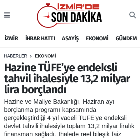
İZMİR
İzmir Nöbetçi Eczaneler
İZMİR
İHBAR HATTI
ASAYİŞ
EKONOMİ
GÜNDEM
İHBAR HATTI
İzmir Hava Durumu
DEPREM
İzmir Namaz Vakitleri
HABERLER
EKONOMİ
Hazine TÜFE’ye endeksli
GENEL
İzmir Trafik Yoğunluk Haritası
tahvil ihalesiyle 13,2 milyar
lira borçlandı
EKONOMİ
Puan Durumu ve Fikstür
Hazine ve Maliye Bakanlığı, Haziran ayı
SİYASET
Tüm Manşetler
borçlanma programı kapsamında
gerçekleştirdiği 4 yıl vadeli TÜFE’ye endeksli
SPOR
Son Dakika Haberleri
devlet tahvili ihalesiyle toplam 13,2 milyar liralık
finansman sağladı. İhalede reel bileşik faiz
ASAYİŞ
Haber Arşivi