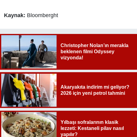
Kaynak:
Bloomberght
Christopher Nolan’ın merakla
beklenen filmi Odyssey
vizyonda!
Akaryakıta indirim mi geliyor?
2026 için yeni petrol tahmini
Yılbaşı sofralarının klasik
lezzeti: Kestaneli pilav nasıl
yapılır?