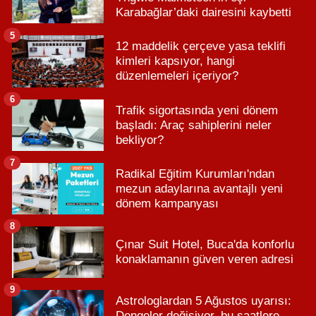
Karabağlar’daki dairesini kaybetti
5
12 maddelik çerçeve yasa teklifi
kimleri kapsıyor, hangi
düzenlemeleri içeriyor?
6
Trafik sigortasında yeni dönem
başladı: Araç sahiplerini neler
bekliyor?
7
Radikal Eğitim Kurumları'ndan
mezun adaylarına avantajlı yeni
dönem kampanyası
8
Çınar Suit Hotel, Buca'da konforlu
konaklamanın güven veren adresi
9
Astrologlardan 5 Ağustos uyarısı:
Dengeler değişiyor, bu saatlere