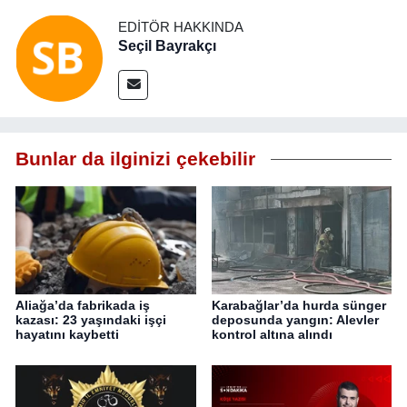
EDITÖR HAKKINDA
Seçil Bayrakçı
Bunlar da ilginizi çekebilir
Aliağa’da fabrikada iş
Karabağlar’da hurda sünger
kazası: 23 yaşındaki işçi
deposunda yangın: Alevler
hayatını kaybetti
kontrol altına alındı