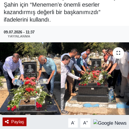
Şahin için “Menemen’e önemli eserler
RESMİ REKLAM
kazandırmış değerli bir başkanımızdı”
ifadelerini kullandı.
09.07.2026 - 11:37
YAYINLANMA
Paylaş
-
+
A
A