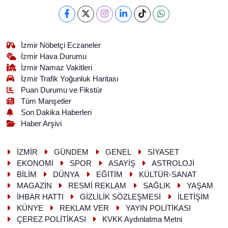
İzmir Nöbetçi Eczaneler
İzmir Hava Durumu
İzmir Namaz Vakitleri
İzmir Trafik Yoğunluk Haritası
Puan Durumu ve Fikstür
Tüm Manşetler
Son Dakika Haberleri
Haber Arşivi
İZMİR
GÜNDEM
GENEL
SİYASET
EKONOMİ
SPOR
ASAYİŞ
ASTROLOJİ
BİLİM
DÜNYA
EĞİTİM
KÜLTÜR-SANAT
MAGAZİN
RESMİ REKLAM
SAĞLIK
YAŞAM
İHBAR HATTI
GİZLİLİK SÖZLEŞMESİ
İLETİŞİM
KÜNYE
REKLAM VER
YAYIN POLİTİKASI
ÇEREZ POLİTİKASI
KVKK Aydınlatma Metni