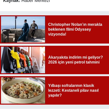
Kaynak:
Haber Merkezi
Christopher Nolan’ın merakla
beklenen filmi Odyssey
vizyonda!
Akaryakıta indirim mi geliyor?
2026 için yeni petrol tahmini
Yılbaşı sofralarının klasik
lezzeti: Kestaneli pilav nasıl
yapılır?