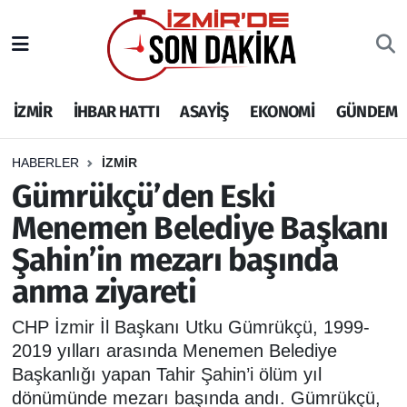
İZMİR
İzmir Nöbetçi Eczaneler
İZMİR
İHBAR HATTI
ASAYİŞ
EKONOMİ
GÜNDEM
İHBAR HATTI
İzmir Hava Durumu
DEPREM
İzmir Namaz Vakitleri
HABERLER
İZMİR
Gümrükçü’den Eski
GENEL
İzmir Trafik Yoğunluk Haritası
Menemen Belediye Başkanı
Şahin’in mezarı başında
EKONOMİ
Puan Durumu ve Fikstür
anma ziyareti
SİYASET
Tüm Manşetler
CHP İzmir İl Başkanı Utku Gümrükçü, 1999-
SPOR
Son Dakika Haberleri
2019 yılları arasında Menemen Belediye
Başkanlığı yapan Tahir Şahin’i ölüm yıl
ASAYİŞ
Haber Arşivi
dönümünde mezarı başında andı. Gümrükçü,