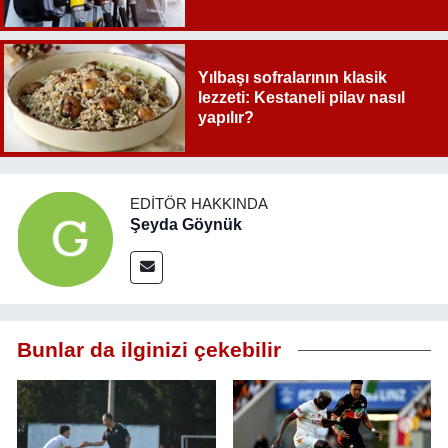
Yılbaşı sofralarının klasik
lezzeti: Kestaneli pilav nasıl
yapılır?
EDITÖR HAKKINDA
Şeyda Göynük
Bunlar da ilginizi çekebilir