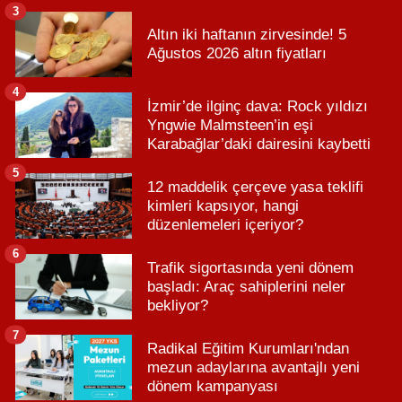
3
Altın iki haftanın zirvesinde! 5
Ağustos 2026 altın fiyatları
4
İzmir’de ilginç dava: Rock yıldızı
Yngwie Malmsteen’in eşi
Karabağlar’daki dairesini kaybetti
5
12 maddelik çerçeve yasa teklifi
kimleri kapsıyor, hangi
düzenlemeleri içeriyor?
6
Trafik sigortasında yeni dönem
başladı: Araç sahiplerini neler
bekliyor?
7
Radikal Eğitim Kurumları'ndan
mezun adaylarına avantajlı yeni
dönem kampanyası