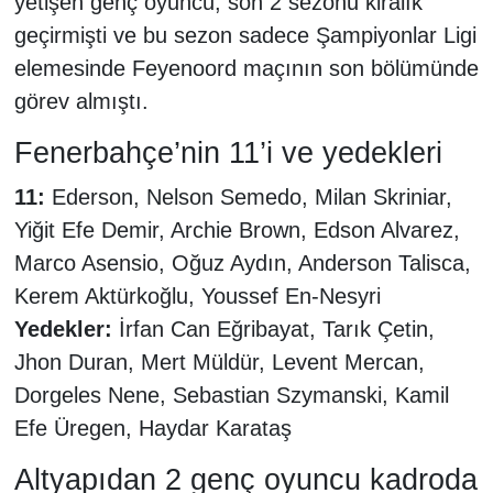
yetişen genç oyuncu, son 2 sezonu kiralık
geçirmişti ve bu sezon sadece Şampiyonlar Ligi
elemesinde Feyenoord maçının son bölümünde
görev almıştı.
Fenerbahçe’nin 11’i ve yedekleri
11:
Ederson, Nelson Semedo, Milan Skriniar,
Yiğit Efe Demir, Archie Brown, Edson Alvarez,
Marco Asensio, Oğuz Aydın, Anderson Talisca,
Kerem Aktürkoğlu, Youssef En-Nesyri
Yedekler:
İrfan Can Eğribayat, Tarık Çetin,
Jhon Duran, Mert Müldür, Levent Mercan,
Dorgeles Nene, Sebastian Szymanski, Kamil
Efe Üregen, Haydar Karataş
Altyapıdan 2 genç oyuncu kadroda