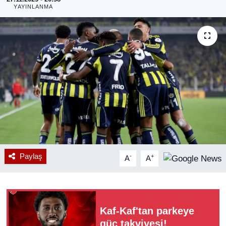
YAYINLANMA
RESMİ REKLAM
Paylaş
-
+
A
A
Kaf-Kaf'tan parkeye
güç takviyesi!