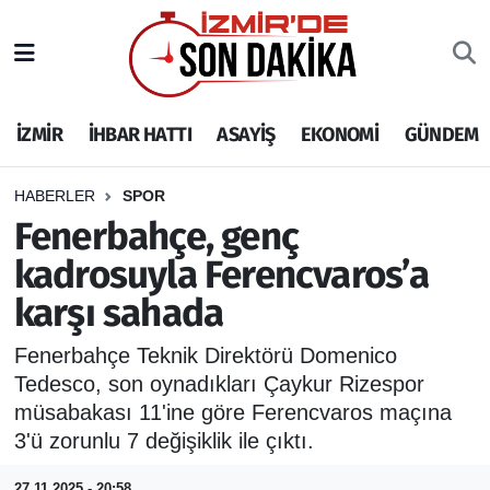
İZMİR
İzmir Nöbetçi Eczaneler
İZMİR
İHBAR HATTI
ASAYİŞ
EKONOMİ
GÜNDEM
İHBAR HATTI
İzmir Hava Durumu
DEPREM
İzmir Namaz Vakitleri
HABERLER
SPOR
Fenerbahçe, genç
GENEL
İzmir Trafik Yoğunluk Haritası
kadrosuyla Ferencvaros’a
karşı sahada
EKONOMİ
Puan Durumu ve Fikstür
Fenerbahçe Teknik Direktörü Domenico
SİYASET
Tüm Manşetler
Tedesco, son oynadıkları Çaykur Rizespor
müsabakası 11'ine göre Ferencvaros maçına
SPOR
Son Dakika Haberleri
3'ü zorunlu 7 değişiklik ile çıktı.
ASAYİŞ
Haber Arşivi
27.11.2025 - 20:58