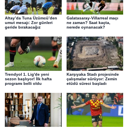
Altay’da Tuna Üzümcü’den
Galatasaray-Villarreal maçı
umut mesajı: Zor günleri
ne zaman? Saat kaçta,
geride bırakacağız
nerede oynanacak?
Trendyol 1. Lig'de yeni
Karşıyaka Stadı projesinde
sezon başlıyor! İlk hafta
çalışmalar sürüyor: Zemin
programı belli oldu
etüdü süreci başladı