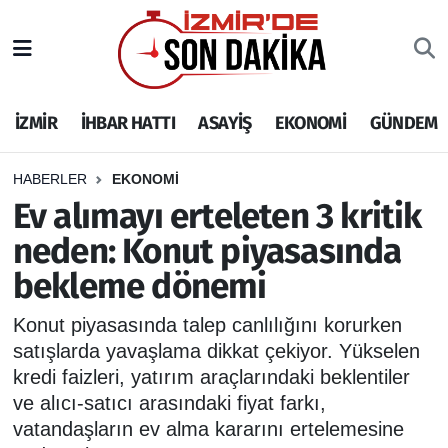
İZMİR
İzmir Nöbetçi Eczaneler
İZMİR
İHBAR HATTI
ASAYİŞ
EKONOMİ
GÜNDEM
İHBAR HATTI
İzmir Hava Durumu
DEPREM
İzmir Namaz Vakitleri
HABERLER
EKONOMİ
Ev alımayı erteleten 3 kritik
GENEL
İzmir Trafik Yoğunluk Haritası
neden: Konut piyasasında
bekleme dönemi
EKONOMİ
Puan Durumu ve Fikstür
Konut piyasasında talep canlılığını korurken
SİYASET
Tüm Manşetler
satışlarda yavaşlama dikkat çekiyor. Yükselen
kredi faizleri, yatırım araçlarındaki beklentiler
SPOR
Son Dakika Haberleri
ve alıcı-satıcı arasındaki fiyat farkı,
vatandaşların ev alma kararını ertelemesine
ASAYİŞ
Haber Arşivi