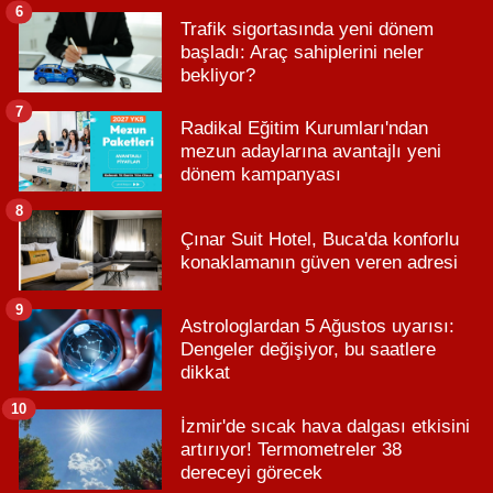
6
Trafik sigortasında yeni dönem
başladı: Araç sahiplerini neler
bekliyor?
7
Radikal Eğitim Kurumları'ndan
mezun adaylarına avantajlı yeni
dönem kampanyası
8
Çınar Suit Hotel, Buca'da konforlu
konaklamanın güven veren adresi
9
Astrologlardan 5 Ağustos uyarısı:
Dengeler değişiyor, bu saatlere
dikkat
10
İzmir'de sıcak hava dalgası etkisini
artırıyor! Termometreler 38
dereceyi görecek