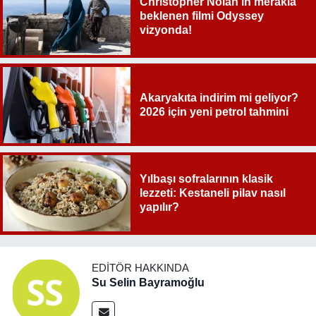
Christopher Nolan’ın merakla
beklenen filmi Odyssey
vizyonda!
Akaryakıta indirim mi geliyor?
2026 için yeni petrol tahmini
Yılbaşı sofralarının klasik
lezzeti: Kestaneli pilav nasıl
yapılır?
EDITÖR HAKKINDA
Su Selin Bayramoğlu