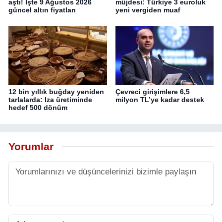
aştı! İşte 9 Ağustos 2026
müjdesi: Türkiye 3 euroluk
güncel altın fiyatları
yeni vergiden muaf
12 bin yıllık buğday yeniden
Çevreci girişimlere 6,5
tarlalarda: Iza üretiminde
milyon TL’ye kadar destek
hedef 500 dönüm
Yorumlar