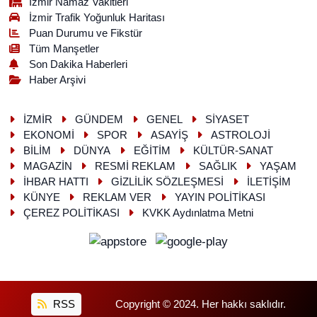
İzmir Namaz Vakitleri
İzmir Trafik Yoğunluk Haritası
Puan Durumu ve Fikstür
Tüm Manşetler
Son Dakika Haberleri
Haber Arşivi
İZMİR
GÜNDEM
GENEL
SİYASET
EKONOMİ
SPOR
ASAYİŞ
ASTROLOJİ
BİLİM
DÜNYA
EĞİTİM
KÜLTÜR-SANAT
MAGAZİN
RESMİ REKLAM
SAĞLIK
YAŞAM
İHBAR HATTI
GİZLİLİK SÖZLEŞMESİ
İLETİŞİM
KÜNYE
REKLAM VER
YAYIN POLİTİKASI
ÇEREZ POLİTİKASI
KVKK Aydınlatma Metni
RSS
Copyright © 2024. Her hakkı saklıdır.