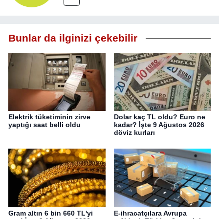
Bunlar da ilginizi çekebilir
Elektrik tüketiminin zirve
Dolar kaç TL oldu? Euro ne
yaptığı saat belli oldu
kadar? İşte 9 Ağustos 2026
döviz kurları
Gram altın 6 bin 660 TL'yi
E-ihracatçılara Avrupa