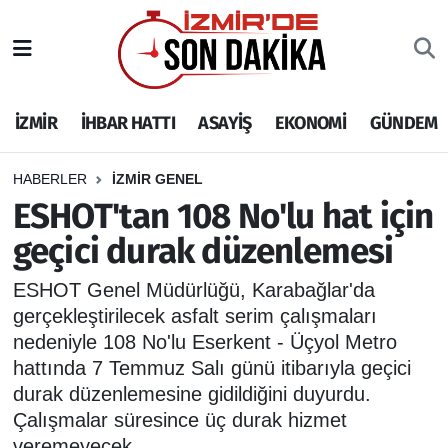
İZMİR
İzmir Nöbetçi Eczaneler
İZMİR
İHBAR HATTI
ASAYİŞ
EKONOMİ
GÜNDEM
İHBAR HATTI
İzmir Hava Durumu
DEPREM
İzmir Namaz Vakitleri
HABERLER
İZMİR GENEL
ESHOT'tan 108 No'lu hat için
GENEL
İzmir Trafik Yoğunluk Haritası
geçici durak düzenlemesi
EKONOMİ
Puan Durumu ve Fikstür
ESHOT Genel Müdürlüğü, Karabağlar'da
gerçekleştirilecek asfalt serim çalışmaları
SİYASET
Tüm Manşetler
nedeniyle 108 No'lu Eserkent - Üçyol Metro
hattında 7 Temmuz Salı günü itibarıyla geçici
SPOR
Son Dakika Haberleri
durak düzenlemesine gidildiğini duyurdu.
Çalışmalar süresince üç durak hizmet
ASAYİŞ
Haber Arşivi
veremeyecek.