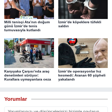
Milli tenisçi Ata’nın doğum
İzmir’de köpeklere tüfekli
günü İzmir’de tenis
saldırı
turnuvasıyla kutlandı
Karşıyaka Çarşısı’nda araç
İzmir’de operasyonlar hız
denetimleri sürüyor:
kesmedi: Aranan 60 şüpheli
Kurallara uymayanlara ceza
yakalandı
Yorumlar