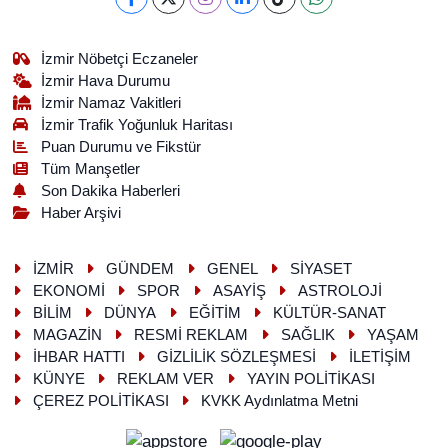
İzmir Nöbetçi Eczaneler
İzmir Hava Durumu
İzmir Namaz Vakitleri
İzmir Trafik Yoğunluk Haritası
Puan Durumu ve Fikstür
Tüm Manşetler
Son Dakika Haberleri
Haber Arşivi
İZMİR
GÜNDEM
GENEL
SİYASET
EKONOMİ
SPOR
ASAYİŞ
ASTROLOJİ
BİLİM
DÜNYA
EĞİTİM
KÜLTÜR-SANAT
MAGAZİN
RESMİ REKLAM
SAĞLIK
YAŞAM
İHBAR HATTI
GİZLİLİK SÖZLEŞMESİ
İLETİŞİM
KÜNYE
REKLAM VER
YAYIN POLİTİKASI
ÇEREZ POLİTİKASI
KVKK Aydınlatma Metni