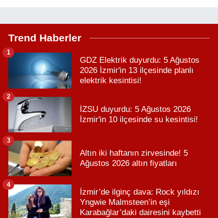
Trend Haberler
1
GDZ Elektrik duyurdu: 5 Ağustos
2026 İzmir'in 13 ilçesinde planlı
elektrik kesintisi!
2
İZSU duyurdu: 5 Ağustos 2026
İzmir'in 10 ilçesinde su kesintisi!
3
Altın iki haftanın zirvesinde! 5
Ağustos 2026 altın fiyatları
4
İzmir’de ilginç dava: Rock yıldızı
Yngwie Malmsteen’in eşi
Karabağlar’daki dairesini kaybetti