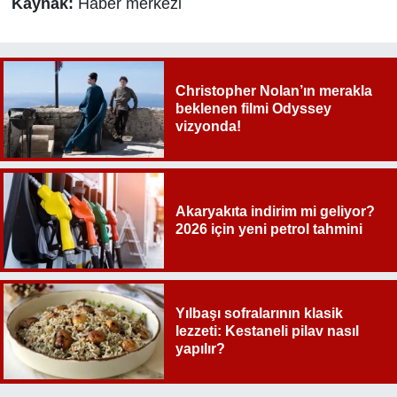
Kaynak:
Haber merkezi
Christopher Nolan’ın merakla
beklenen filmi Odyssey
vizyonda!
Akaryakıta indirim mi geliyor?
2026 için yeni petrol tahmini
Yılbaşı sofralarının klasik
lezzeti: Kestaneli pilav nasıl
yapılır?