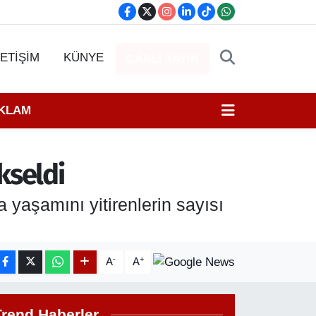
LETİŞİM
KÜNYE
CANLI YAYIN
EKLAM
kseldi
 yaşamını yitirenlerin sayısı
-
+
A
A
Trend Haberler