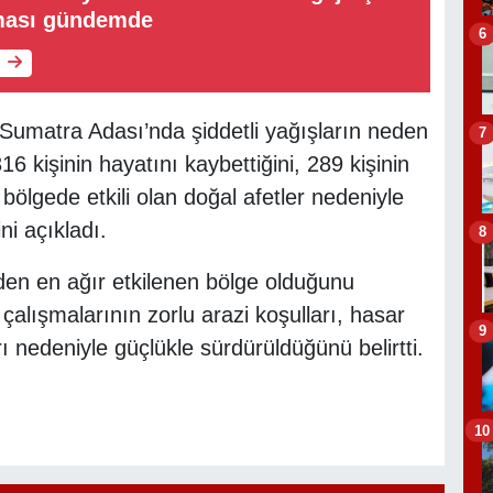
ması gündemde
6
Sumatra Adası’nda şiddetli yağışların neden
7
 kişinin hayatını kaybettiğini, 289 kişinin
, bölgede etkili olan doğal afetler nedeniyle
ini açıkladı.
8
den en ağır etkilenen bölge olduğunu
çalışmalarının zorlu arazi koşulları, hasar
9
ı nedeniyle güçlükle sürdürüldüğünü belirtti.
10