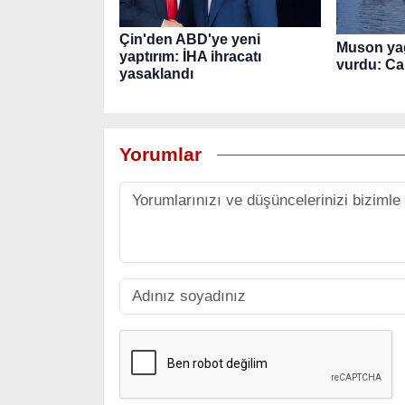
Çin'den ABD'ye yeni
Muson yağ
yaptırım: İHA ihracatı
vurdu: Ca
yasaklandı
Yorumlar