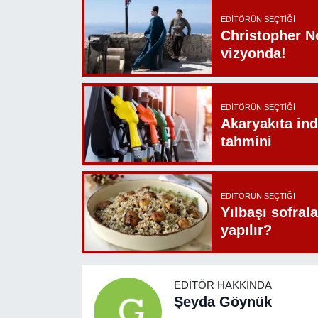
EDITÖRÜN SEÇTIĞI
Christopher N
vizyonda!
EDITÖRÜN SEÇTIĞI
Akaryakıta ind
tahmini
EDITÖRÜN SEÇTIĞI
Yılbaşı sofrala
yapılır?
EDITÖR HAKKINDA
Şeyda Göynük