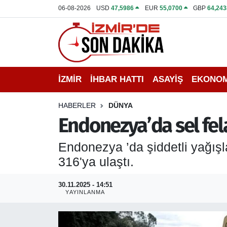
06-08-2026
USD
47,5986
EUR
55,0700
GBP
64,243
İZMİR
İzmir Nöbetçi Eczaneler
İHBAR HATTI
İzmir Hava Durumu
İZMİR
İHBAR HATTI
ASAYİŞ
EKONOM
DEPREM
İzmir Namaz Vakitleri
HABERLER
DÜNYA
GENEL
İzmir Trafik Yoğunluk Haritası
Endonezya’da sel fel
EKONOMİ
Puan Durumu ve Fikstür
Endonezya ’da şiddetli yağışla
316'ya ulaştı.
SİYASET
Tüm Manşetler
30.11.2025 - 14:51
SPOR
Son Dakika Haberleri
YAYINLANMA
ASAYİŞ
Haber Arşivi