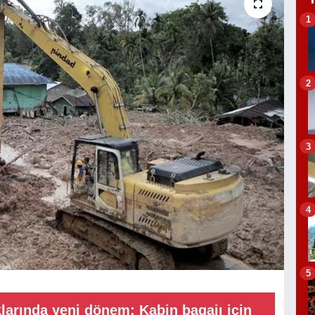
1
2
3
4
5
larında yeni dönem: Kabin bagajı için