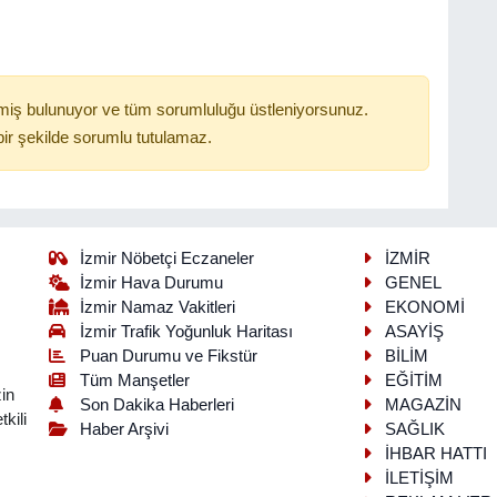
miş bulunuyor ve tüm sorumluluğu üstleniyorsunuz.
ir şekilde sorumlu tutulamaz.
İzmir Nöbetçi Eczaneler
İZMİR
İzmir Hava Durumu
GENEL
İzmir Namaz Vakitleri
EKONOMİ
İzmir Trafik Yoğunluk Haritası
ASAYİŞ
Puan Durumu ve Fikstür
BİLİM
Tüm Manşetler
EĞİTİM
in
Son Dakika Haberleri
MAGAZİN
kili
Haber Arşivi
SAĞLIK
İHBAR HATTI
İLETİŞİM