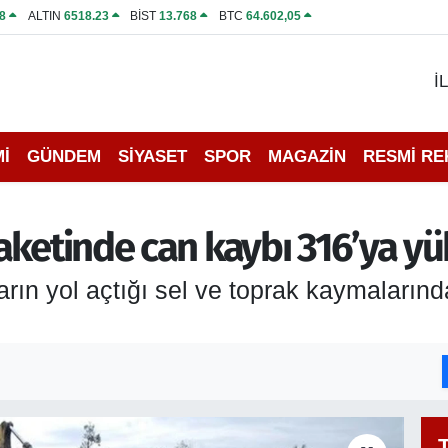
8
ALTIN
6518.23
BİST
13.768
BTC
64.602,05
İ
İ
GÜNDEM
SİYASET
SPOR
MAGAZİN
RESMİ R
aketinde can kaybı 316’ya yü
rın yol açtığı sel ve toprak kaymalarında