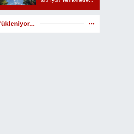
artırıyor! Termometreler
38 dereceyi görecek
ükleniyor...