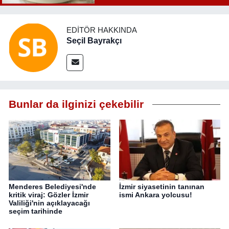
EDITÖR HAKKINDA
Seçil Bayrakçı
Bunlar da ilginizi çekebilir
Menderes Belediyesi'nde
İzmir siyasetinin tanınan
kritik viraj: Gözler İzmir
ismi Ankara yolcusu!
Valiliği'nin açıklayacağı
seçim tarihinde