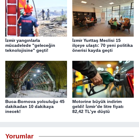
İzmir yangınlarla
İzmir Yurttaş Meclisi 15
mücadelede "geleceğin
ilçeye ulaştı: 70 yeni politika
teknolojisine" geçti!
önerisi kayda geçti
Buca-Bornova yolculuğu 45
Motorine büyük indirim
dakikadan 10 dakikaya
geldi! İzmir’de litre fiyatı
inecek!
82,42 TL’ye düştü
Yorumlar