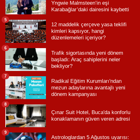
Yngwie Malmsteen’in eşi
Karabağlar’daki dairesini kaybetti
5
12 maddelik çerçeve yasa teklifi
kimleri kapsıyor, hangi
düzenlemeleri içeriyor?
6
Trafik sigortasında yeni dönem
başladı: Araç sahiplerini neler
bekliyor?
7
Radikal Eğitim Kurumları'ndan
mezun adaylarına avantajlı yeni
dönem kampanyası
8
Çınar Suit Hotel, Buca'da konforlu
konaklamanın güven veren adresi
9
Astrologlardan 5 Ağustos uyarısı: