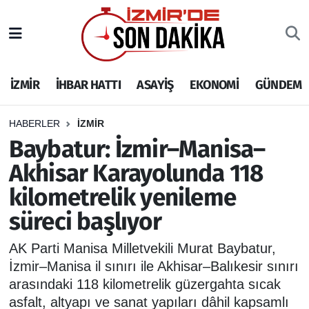
İZMİR
İzmir Nöbetçi Eczaneler
İZMİR
İHBAR HATTI
ASAYİŞ
EKONOMİ
GÜNDEM
İHBAR HATTI
İzmir Hava Durumu
DEPREM
İzmir Namaz Vakitleri
HABERLER
İZMİR
Baybatur: İzmir–Manisa–
GENEL
İzmir Trafik Yoğunluk Haritası
Akhisar Karayolunda 118
kilometrelik yenileme
EKONOMİ
Puan Durumu ve Fikstür
süreci başlıyor
SİYASET
Tüm Manşetler
AK Parti Manisa Milletvekili Murat Baybatur,
SPOR
Son Dakika Haberleri
İzmir–Manisa il sınırı ile Akhisar–Balıkesir sınırı
arasındaki 118 kilometrelik güzergahta sıcak
ASAYİŞ
Haber Arşivi
asfalt, altyapı ve sanat yapıları dâhil kapsamlı