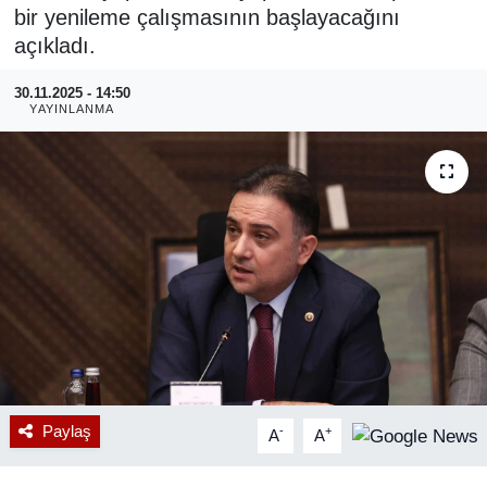
bir yenileme çalışmasının başlayacağını
RESMİ REKLAM
açıkladı.
30.11.2025 - 14:50
YAYINLANMA
Paylaş
-
+
A
A