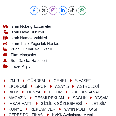
İzmir Nöbetçi Eczaneler
İzmir Hava Durumu
İzmir Namaz Vakitleri
İzmir Trafik Yoğunluk Haritası
Puan Durumu ve Fikstür
Tüm Manşetler
Son Dakika Haberleri
Haber Arşivi
İZMİR
GÜNDEM
GENEL
SİYASET
EKONOMİ
SPOR
ASAYİŞ
ASTROLOJİ
BİLİM
DÜNYA
EĞİTİM
KÜLTÜR-SANAT
MAGAZİN
RESMİ REKLAM
SAĞLIK
YAŞAM
İHBAR HATTI
GİZLİLİK SÖZLEŞMESİ
İLETİŞİM
KÜNYE
REKLAM VER
YAYIN POLİTİKASI
ÇEREZ POLİTİKASI
KVKK Aydınlatma Metni