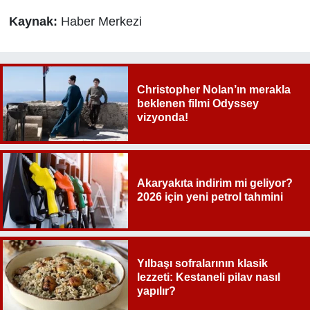
Kaynak:
Haber Merkezi
Christopher Nolan’ın merakla
beklenen filmi Odyssey
vizyonda!
Akaryakıta indirim mi geliyor?
2026 için yeni petrol tahmini
Yılbaşı sofralarının klasik
lezzeti: Kestaneli pilav nasıl
yapılır?