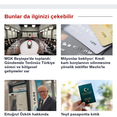
Bunlar da ilginizi çekebilir
MGK Beştepe'de toplandı:
Milyonlar bekliyor: Kredi
Gündemde Terörsüz Türkiye
kartı borçlarının silinmesine
süreci ve bölgesel
yönelik teklifler Meclis'te
gelişmeler var
Ertuğrul Özkök hakkında
Yeşil pasaportta kritik