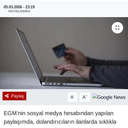
05.03.2026 - 23:19
RESMİ REKLAM
YAYINLANMA
Paylaş
-
+
A
A
EGM’nin sosyal medya hesabından yapılan
paylaşımda, dolandırıcıların ilanlarda sıklıkla