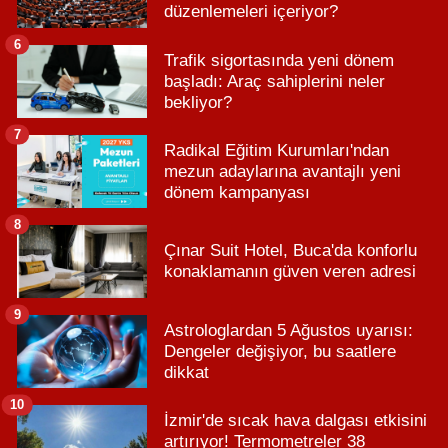
düzenlemeleri içeriyor?
6
Trafik sigortasında yeni dönem
başladı: Araç sahiplerini neler
bekliyor?
7
Radikal Eğitim Kurumları'ndan
mezun adaylarına avantajlı yeni
dönem kampanyası
8
Çınar Suit Hotel, Buca'da konforlu
konaklamanın güven veren adresi
9
Astrologlardan 5 Ağustos uyarısı:
Dengeler değişiyor, bu saatlere
dikkat
10
İzmir'de sıcak hava dalgası etkisini
artırıyor! Termometreler 38