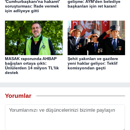
'Cumhurbaşkanı'na hakaret'
gelişme: AYM'den belediye
soruşturması: İfade vermek
başkanları için ret kararı!
için adliyeye gitti
MASAK raporunda AHBAP
Şehit yakınları ve gazilere
bağışları ortaya çıktı:
yeni haklar geliyor: Teklif
Ünlülerden 14 milyon TL'lik
komisyondan geçti
destek
Yorumlar