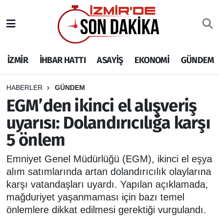
İZMİR
İzmir Nöbetçi Eczaneler
İZMİR
İHBAR HATTI
ASAYİŞ
EKONOMİ
GÜNDEM
İHBAR HATTI
İzmir Hava Durumu
DEPREM
İzmir Namaz Vakitleri
HABERLER
GÜNDEM
EGM’den ikinci el alışveriş
GENEL
İzmir Trafik Yoğunluk Haritası
uyarısı: Dolandırıcılığa karşı
5 önlem
EKONOMİ
Puan Durumu ve Fikstür
Emniyet Genel Müdürlüğü (EGM), ikinci el eşya
SİYASET
Tüm Manşetler
alım satımlarında artan dolandırıcılık olaylarına
karşı vatandaşları uyardı. Yapılan açıklamada,
SPOR
Son Dakika Haberleri
mağduriyet yaşanmaması için bazı temel
önlemlere dikkat edilmesi gerektiği vurgulandı.
ASAYİŞ
Haber Arşivi