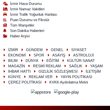
İzmir Hava Durumu
İzmir Namaz Vakitleri
İzmir Trafik Yoğunluk Haritası
Puan Durumu ve Fikstür
Tüm Manşetler
Son Dakika Haberleri
Haber Arşivi
İZMİR
GÜNDEM
GENEL
SİYASET
EKONOMİ
SPOR
ASAYİŞ
ASTROLOJİ
BİLİM
DÜNYA
EĞİTİM
KÜLTÜR-SANAT
MAGAZİN
RESMİ REKLAM
SAĞLIK
YAŞAM
İHBAR HATTI
GİZLİLİK SÖZLEŞMESİ
İLETİŞİM
KÜNYE
REKLAM VER
YAYIN POLİTİKASI
ÇEREZ POLİTİKASI
KVKK Aydınlatma Metni