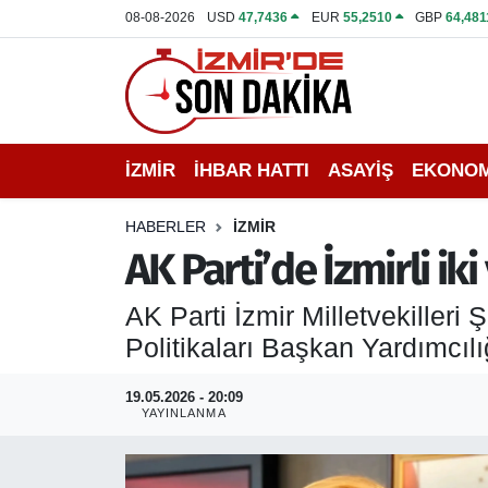
08-08-2026
USD
47,7436
EUR
55,2510
GBP
64,481
İZMİR
İzmir Nöbetçi Eczaneler
İHBAR HATTI
İzmir Hava Durumu
İZMİR
İHBAR HATTI
ASAYİŞ
EKONOM
DEPREM
İzmir Namaz Vakitleri
HABERLER
İZMİR
GENEL
İzmir Trafik Yoğunluk Haritası
AK Parti’de İzmirli iki
EKONOMİ
Puan Durumu ve Fikstür
AK Parti İzmir Milletvekiller
Politikaları Başkan Yardımcılığ
SİYASET
Tüm Manşetler
19.05.2026 - 20:09
SPOR
Son Dakika Haberleri
YAYINLANMA
ASAYİŞ
Haber Arşivi