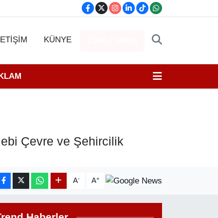
LETİŞİM
KÜNYE
CANLI YAYIN
EKLAM
ebi Çevre ve Şehircilik
-
+
A
A
Trend Haberler