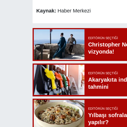
Kaynak:
Haber Merkezi
EDITÖRÜN SEÇTIĞI
Christopher N
vizyonda!
EDITÖRÜN SEÇTIĞI
Akaryakıta ind
tahmini
EDITÖRÜN SEÇTIĞI
Yılbaşı sofrala
yapılır?