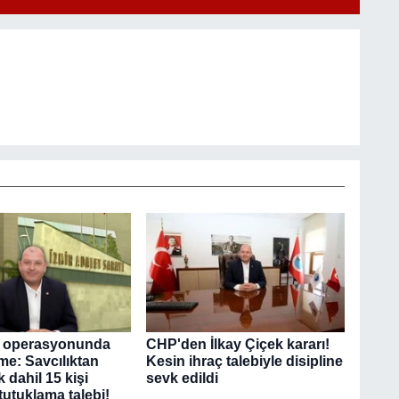
 operasyonunda
CHP'den İlkay Çiçek kararı!
me: Savcılıktan
Kesin ihraç talebiyle disipline
k dahil 15 kişi
sevk edildi
tutuklama talebi!