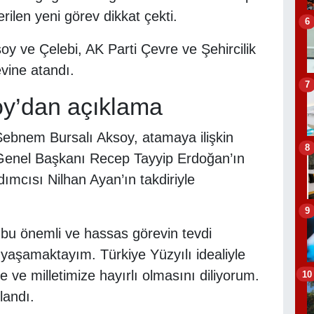
rilen yeni görev dikkat çekti.
6
 ve Çelebi, AK Parti Çevre ve Şehircilik
evine atandı.
7
y’dan açıklama
 Şebnem Bursalı Aksoy, atamaya ilişkin
8
Genel Başkanı Recep Tayyip Erdoğan’ın
ımcısı Nilhan Ayan’ın takdiriyle
9
u önemli ve hassas görevin tevdi
 yaşamaktayım. Türkiye Yüzyılı idealiyle
 ve milletimize hayırlı olmasını diliyorum.
10
landı.