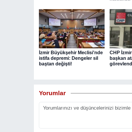
İzmir Büyükşehir Meclisi'nde
CHP İzmir'
istifa depremi: Dengeler sil
başkan ata
baştan değişti!
görevlendi
Yorumlar