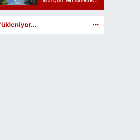
artırıyor! Termometreler
38 dereceyi görecek
ükleniyor...