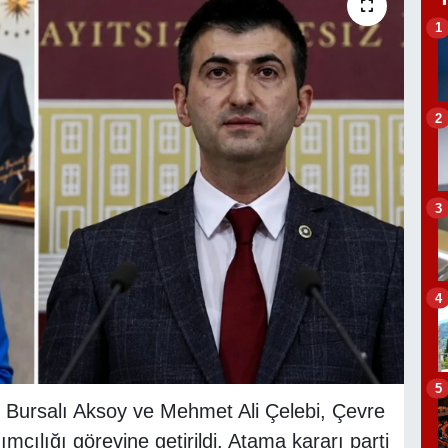
1
2
3
4
5
em Bursalı Aksoy ve Mehmet Ali Çelebi, Çevre
ımcılığı görevine getirildi. Atama kararı parti