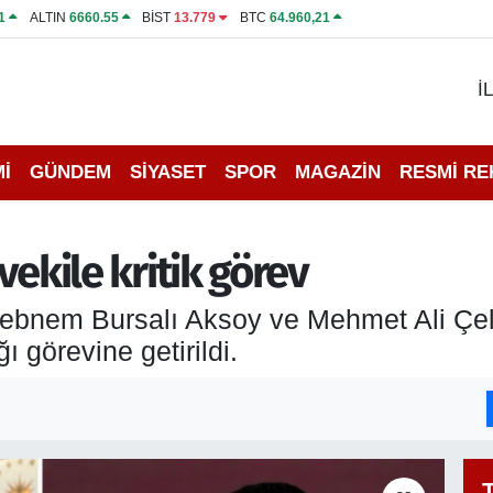
1
ALTIN
6660.55
BİST
13.779
BTC
64.960,21
İ
İ
GÜNDEM
SİYASET
SPOR
MAGAZİN
RESMİ R
 vekile kritik görev
i Şebnem Bursalı Aksoy ve Mehmet Ali Çel
ı görevine getirildi.