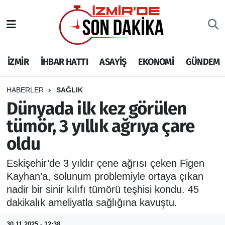
İZMİR
İzmir Nöbetçi Eczaneler
İZMİR
İHBAR HATTI
ASAYİŞ
EKONOMİ
GÜNDEM
İHBAR HATTI
İzmir Hava Durumu
DEPREM
İzmir Namaz Vakitleri
HABERLER
SAĞLIK
Dünyada ilk kez görülen
GENEL
İzmir Trafik Yoğunluk Haritası
tümör, 3 yıllık ağrıya çare
oldu
EKONOMİ
Puan Durumu ve Fikstür
Eskişehir’de 3 yıldır çene ağrısı çeken Figen
SİYASET
Tüm Manşetler
Kayhan’a, solunum problemiyle ortaya çıkan
nadir bir sinir kılıfı tümörü teşhisi kondu. 45
SPOR
Son Dakika Haberleri
dakikalık ameliyatla sağlığına kavuştu.
ASAYİŞ
Haber Arşivi
30.11.2025 - 12:38