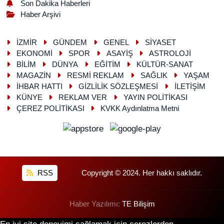
Son Dakika Haberleri
Haber Arşivi
İZMİR
GÜNDEM
GENEL
SİYASET
EKONOMİ
SPOR
ASAYİŞ
ASTROLOJİ
BİLİM
DÜNYA
EĞİTİM
KÜLTÜR-SANAT
MAGAZİN
RESMİ REKLAM
SAĞLIK
YAŞAM
İHBAR HATTI
GİZLİLİK SÖZLEŞMESİ
İLETİŞİM
KÜNYE
REKLAM VER
YAYIN POLİTİKASI
ÇEREZ POLİTİKASI
KVKK Aydınlatma Metni
RSS
Copyright © 2024. Her hakkı saklıdır.
Haber Yazılımı:
TE Bilişim