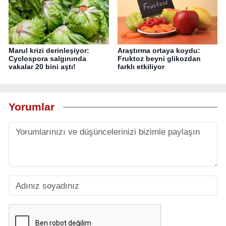
Marul krizi derinleşiyor:
Araştırma ortaya koydu:
Cyclospora salgınında
Fruktoz beyni glikozdan
vakalar 20 bini aştı!
farklı etkiliyor
Yorumlar