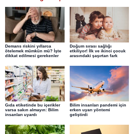
Demans riskini yıllarca
Doğum sırası sağlığı
ötelemek mümkün mü? İşte
etkiliyor! İlk ve ikinci çocuk
dikkat edilmesi gerekenler
arasındaki şaşırtan fark
Gıda etiketinde bu içerikler
Bilim insanları pandemi için
varsa sakın almayın: Bilim
erken uyarı yöntemi
insanları uyardı
geliştirdi