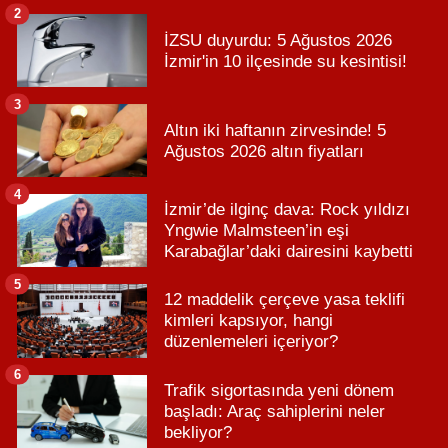
2
İZSU duyurdu: 5 Ağustos 2026
İzmir'in 10 ilçesinde su kesintisi!
3
Altın iki haftanın zirvesinde! 5
Ağustos 2026 altın fiyatları
4
İzmir’de ilginç dava: Rock yıldızı
Yngwie Malmsteen’in eşi
Karabağlar’daki dairesini kaybetti
5
12 maddelik çerçeve yasa teklifi
kimleri kapsıyor, hangi
düzenlemeleri içeriyor?
6
Trafik sigortasında yeni dönem
başladı: Araç sahiplerini neler
bekliyor?