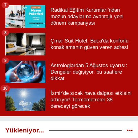
7
Radikal Eğitim Kurumları'ndan
mezun adaylarına avantajlı yeni
dönem kampanyası
8
Çınar Suit Hotel, Buca'da konforlu
konaklamanın güven veren adresi
9
Astrologlardan 5 Ağustos uyarısı:
Dengeler değişiyor, bu saatlere
dikkat
10
İzmir'de sıcak hava dalgası etkisini
artırıyor! Termometreler 38
dereceyi görecek
Yükleniyor...