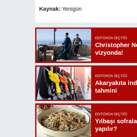
Kaynak:
Yenigün
EDITÖRÜN SEÇTIĞI
Christopher N
vizyonda!
EDITÖRÜN SEÇTIĞI
Akaryakıta ind
tahmini
EDITÖRÜN SEÇTIĞI
Yılbaşı sofrala
yapılır?