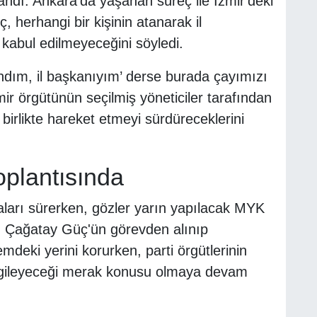
landı. Ankara'da yaşanan süreç ile İzmir'deki
 herhangi bir kişinin atanarak il
kabul edilmeyeceğini söyledi.
andım, il başkanıyım’ derse burada çayımızı
mir örgütünün seçilmiş yöneticiler tarafından
a birlikte hareket etmeyi sürdüreceklerini
oplantısında
ları sürerken, gözler yarın yapılacak MYK
anı Çağatay Güç'ün görevden alınıp
mdeki yerini korurken, parti örgütlerinin
ergileyeceği merak konusu olmaya devam