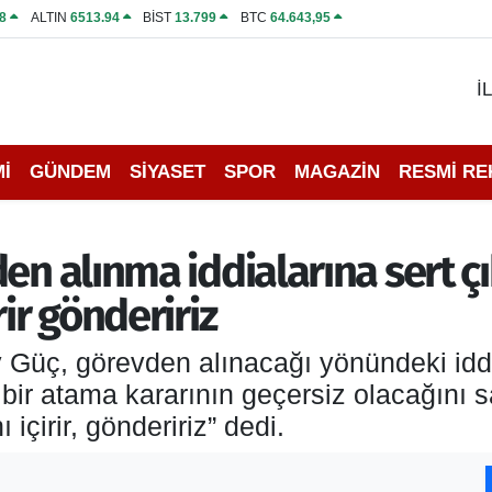
8
ALTIN
6513.94
BİST
13.799
BTC
64.643,95
İ
İ
GÜNDEM
SİYASET
SPOR
MAGAZİN
RESMİ R
en alınma iddialarına sert ç
ir göndeririz
Güç, görevden alınacağı yönündeki iddia
 bir atama kararının geçersiz olacağını
içirir, göndeririz” dedi.