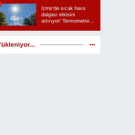
saatlere dikkat
İzmir'de sıcak hava
dalgası etkisini
artırıyor! Termometreler
38 dereceyi görecek
ükleniyor...