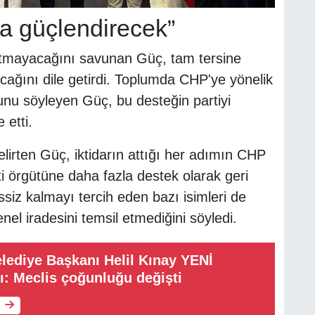
da güçlendirecek”
atmayacağını savunan Güç, tam tersine
acağını dile getirdi. Toplumda CHP'ye yönelik
unu söyleyen Güç, bu desteğin partiyi
 etti.
belirten Güç, iktidarın attığı her adımın CHP
 örgütüne daha fazla destek olarak geri
siz kalmayı tercih eden bazı isimleri de
nel iradesini temsil etmediğini söyledi.
lediye Başkanı Helil Kınay YENİ
dı: Meclis çoğunluğu değişti