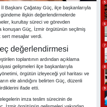
5
 İl Başkanı Çağatay Güç, ilçe başkanlarıyla
n gündeme ilişkin değerlendirmelerde
eler, kurultay süreci ve görevden
6
da konuşan Güç, İzmir örgütünün seçilmiş
 sert mesajlar verdi.
7
reç değerlendirmesi
ştirilen toplantının ardından açıklama
asi gelişmeleri ilçe başkanlarıyla
8
 yönetimi, örgütün izleyeceği yol haritası ve
ın ele alındığını belirten Güç, düzenli
rdiklerini ifade etti.
9
legelerin imza teslim sürecinin de
ç, İzmir örgütünün gelişmeleri yakından