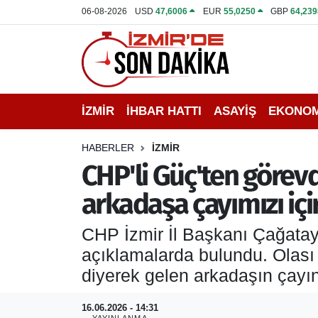
06-08-2026
USD
47,6006
EUR
55,0250
GBP
64,239
İZMİR
İzmir Nöbetçi Eczaneler
İHBAR HATTI
İzmir Hava Durumu
İZMİR
İHBAR HATTI
ASAYİŞ
EKONOM
DEPREM
İzmir Namaz Vakitleri
HABERLER
İZMİR
GENEL
İzmir Trafik Yoğunluk Haritası
CHP'li Güç'ten görevd
arkadaşa çayımızı içir
EKONOMİ
Puan Durumu ve Fikstür
CHP İzmir İl Başkanı Çağatay 
SİYASET
Tüm Manşetler
açıklamalarda bulundu. Olası
SPOR
Son Dakika Haberleri
diyerek gelen arkadaşın çayını 
ASAYİŞ
Haber Arşivi
16.06.2026 - 14:31
YAYINLANMA