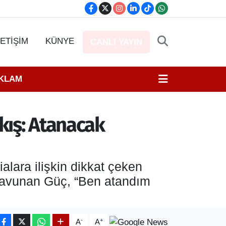
LETİŞİM
KÜNYE
CANLI YAYIN
EKLAM
ıkış: Atanacak
lara ilişkin dikkat çeken
 savunan Güç, “Ben atandım
-
+
A
A