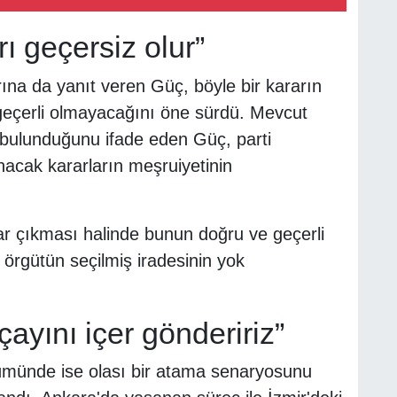
ı geçersiz olur”
ına da yanıt veren Güç, böyle bir kararın
geçerli olmayacağını öne sürdü. Mevcut
r bulunduğunu ifade eden Güç, parti
ınacak kararların meşruiyetinin
r çıkması halinde bunun doğru ve geçerli
 örgütün seçilmiş iradesinin yok
çayını içer göndeririz”
lümünde ise olası bir atama senaryosunu