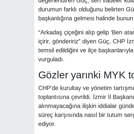
değerlendiren Güç, sert ifadeler kul
durumun farklı olduğunu belirten Güç,
başkanlığına gelmesi halinde bunun 
“Arkadaş çiçeğini alıp gelip ‘Ben at
içirir, göndeririz” diyen Güç, CHP İz
temsil edildiğini ve ilçe başkanlarıyl
vurguladı.
Gözler yarınki MYK t
CHP'de kurultay ve yönetim tartışma
toplantısına çevrildi. İzmir İl Başk
alınmayacağına ilişkin iddialar günde
süreç karşısında nasıl bir tutum s
ediyor.