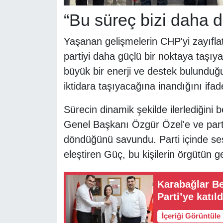
“Bu süreç bizi daha 
Yaşanan gelişmelerin CHP'yi zayıfl
partiyi daha güçlü bir noktaya taşıy
büyük bir enerji ve destek bulunduğ
iktidara taşıyacağına inandığını ifade
Sürecin dinamik şekilde ilerlediğini 
Genel Başkanı Özgür Özel'e ve parti
döndüğünü savundu. Parti içinde ses
eleştiren Güç, bu kişilerin örgütün ge
Karabağlar Be
Parti’ye katıl
İçeriği Görüntüle