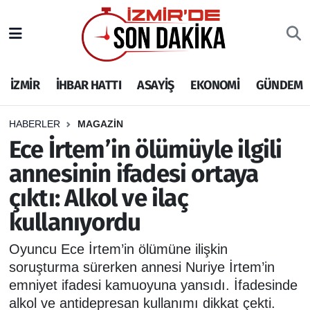
İZMİR
İzmir Nöbetçi Eczaneler
İZMİR
İHBAR HATTI
ASAYİŞ
EKONOMİ
GÜNDEM
İHBAR HATTI
İzmir Hava Durumu
DEPREM
İzmir Namaz Vakitleri
HABERLER
MAGAZİN
Ece İrtem’in ölümüyle ilgili
GENEL
İzmir Trafik Yoğunluk Haritası
annesinin ifadesi ortaya
çıktı: Alkol ve ilaç
EKONOMİ
Puan Durumu ve Fikstür
kullanıyordu
SİYASET
Tüm Manşetler
Oyuncu Ece İrtem’in ölümüne ilişkin
SPOR
Son Dakika Haberleri
soruşturma sürerken annesi Nuriye İrtem’in
emniyet ifadesi kamuoyuna yansıdı. İfadesinde
ASAYİŞ
Haber Arşivi
alkol ve antidepresan kullanımı dikkat çekti.