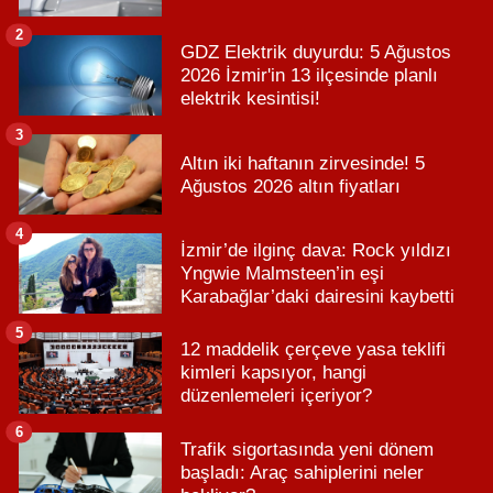
2
GDZ Elektrik duyurdu: 5 Ağustos
2026 İzmir'in 13 ilçesinde planlı
elektrik kesintisi!
3
Altın iki haftanın zirvesinde! 5
Ağustos 2026 altın fiyatları
4
İzmir’de ilginç dava: Rock yıldızı
Yngwie Malmsteen’in eşi
Karabağlar’daki dairesini kaybetti
5
12 maddelik çerçeve yasa teklifi
kimleri kapsıyor, hangi
düzenlemeleri içeriyor?
6
Trafik sigortasında yeni dönem
başladı: Araç sahiplerini neler