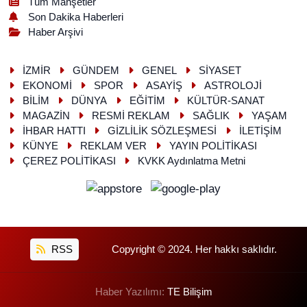
Tüm Manşetler
Son Dakika Haberleri
Haber Arşivi
İZMİR
GÜNDEM
GENEL
SİYASET
EKONOMİ
SPOR
ASAYİŞ
ASTROLOJİ
BİLİM
DÜNYA
EĞİTİM
KÜLTÜR-SANAT
MAGAZİN
RESMİ REKLAM
SAĞLIK
YAŞAM
İHBAR HATTI
GİZLİLİK SÖZLEŞMESİ
İLETİŞİM
KÜNYE
REKLAM VER
YAYIN POLİTİKASI
ÇEREZ POLİTİKASI
KVKK Aydınlatma Metni
RSS
Copyright © 2024. Her hakkı saklıdır.
Haber Yazılımı:
TE Bilişim