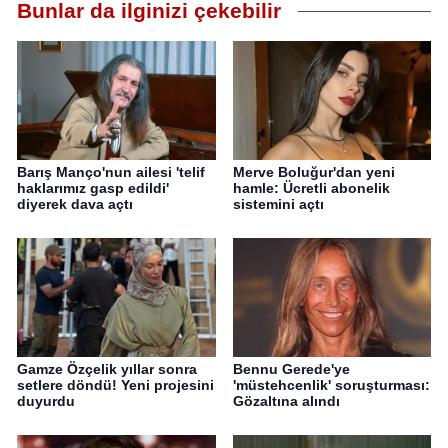
Bunlar da ilginizi çekebilir
Barış Manço'nun ailesi 'telif
Merve Boluğur'dan yeni
haklarımız gasp edildi'
hamle: Ücretli abonelik
diyerek dava açtı
sistemini açtı
Gamze Özçelik yıllar sonra
Bennu Gerede'ye
setlere döndü! Yeni projesini
'müstehcenlik' soruşturması:
duyurdu
Gözaltına alındı