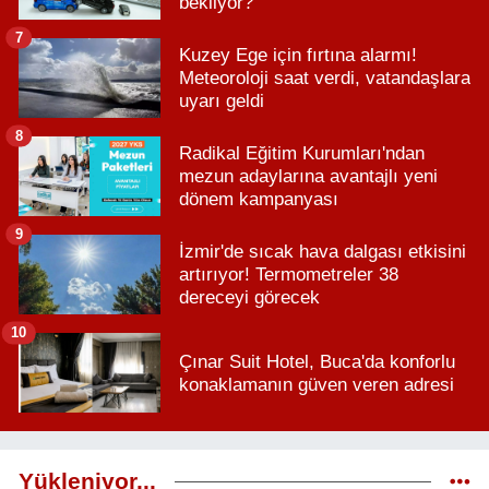
bekliyor?
7
Kuzey Ege için fırtına alarmı!
Meteoroloji saat verdi, vatandaşlara
uyarı geldi
8
Radikal Eğitim Kurumları'ndan
mezun adaylarına avantajlı yeni
dönem kampanyası
9
İzmir'de sıcak hava dalgası etkisini
artırıyor! Termometreler 38
dereceyi görecek
10
Çınar Suit Hotel, Buca'da konforlu
konaklamanın güven veren adresi
Yükleniyor...