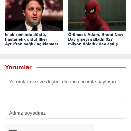
Islak zeminde düştü,
Örümcek-Adam: Brand New
hastanelik oldu! İlker
Day gişeyi salladı! 927
Ayrık’tan sağlık açıklaması
milyon dolarlık dev açılış
Yorumlar