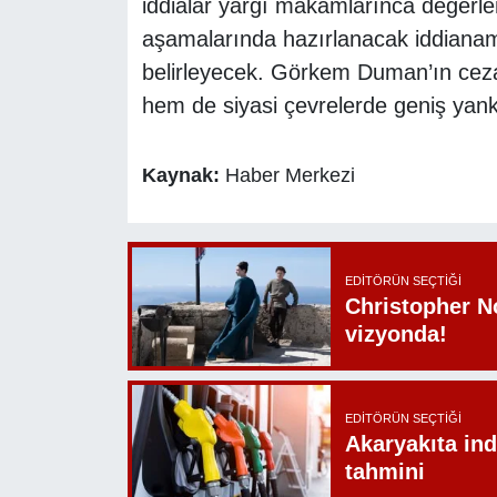
iddialar yargı makamlarınca değerle
aşamalarında hazırlanacak iddiana
belirleyecek. Görkem Duman’ın cez
hem de siyasi çevrelerde geniş yank
Kaynak:
Haber Merkezi
EDITÖRÜN SEÇTIĞI
Christopher N
vizyonda!
EDITÖRÜN SEÇTIĞI
Akaryakıta ind
tahmini