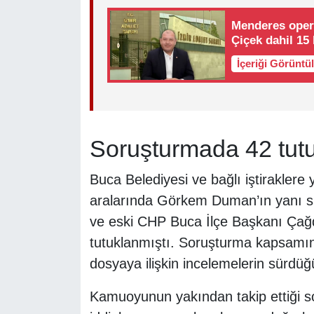
Menderes opera
Çiçek dahil 15 
İçeriği Görüntü
Soruşturmada 42 tut
Buca Belediyesi ve bağlı iştirakler
aralarında Görkem Duman’ın yanı sı
ve eski CHP Buca İlçe Başkanı Çağd
tutuklanmıştı. Soruşturma kapsamınd
dosyaya ilişkin incelemelerin sürdüğü
Kamuoyunun yakından takip ettiği s