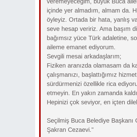
veremeyeceğim, büyük Buca ailem
içinde yer almadım, almam da. Hi
öyleyiz. Ortada bir hata, yanlış 
seve hesap veririz. Ama başım di
bağımsız yüce Türk adaletine, s
aileme emanet ediyorum.
Sevgili mesai arkadaşlarım;
Fiziken aranızda olamasam da kal
çalışmanızı, başlattığımız hizmet
sürdürmenizi özellikle rica ediy
etmeyin. En yakın zamanda kald
Hepinizi çok seviyor, en içten dil
Seçilmiş Buca Belediye Başkan
Şakran Cezaevi."