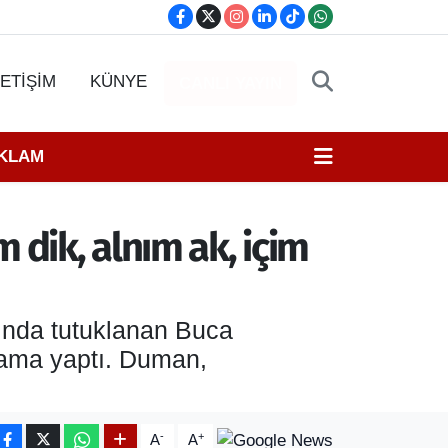
LETİŞİM
KÜNYE
CANLI YAYIN
EKLAM
dik, alnım ak, içim
ında tutuklanan Buca
ama yaptı. Duman,
-
+
A
A