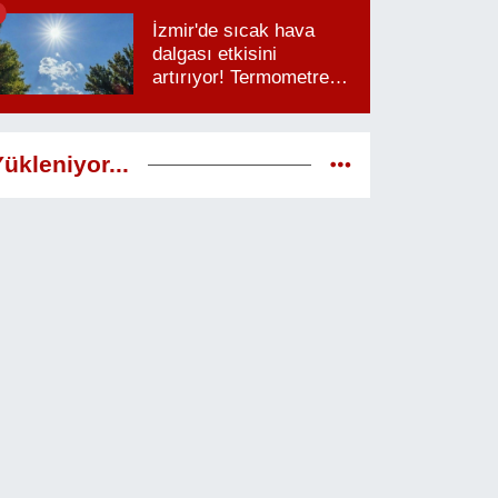
saatlere dikkat
İzmir'de sıcak hava
dalgası etkisini
artırıyor! Termometreler
38 dereceyi görecek
ükleniyor...