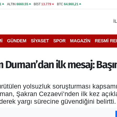
1
ALTIN
6660.55
BİST
13.779
BTC
64.960,21
İ
İ
GÜNDEM
SİYASET
SPOR
MAGAZİN
RESMİ R
Duman’dan ilk mesaj: Başım 
ürütülen yolsuzluk soruşturması kapsam
an, Şakran Cezaevi’nden ilk kez açıkl
rek yargı sürecine güvendiğini belirtti.