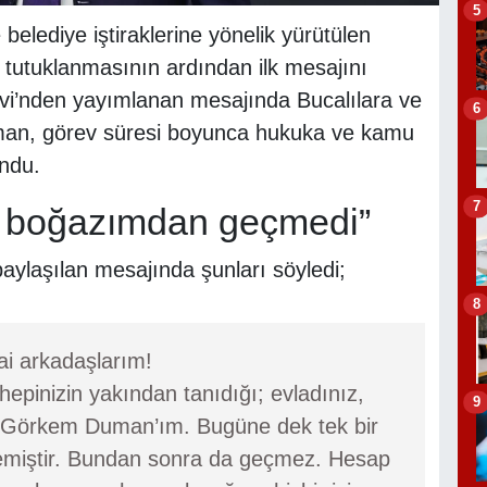
5
lediye iştiraklerine yönelik yürütülen
tutuklanmasının ardından ilk mesajını
vi’nden yayımlanan mesajında Bucalılara ve
6
uman, görev süresi boyunca hukuka ve kamu
undu.
7
a boğazımdan geçmedi”
ylaşılan mesajında şunları söyledi;
8
ai arkadaşlarım!
pinizin yakından tanıdığı; evladınız,
9
ız Görkem Duman’ım. Bugüne dek tek bir
iştir. Bundan sonra da geçmez. Hesap