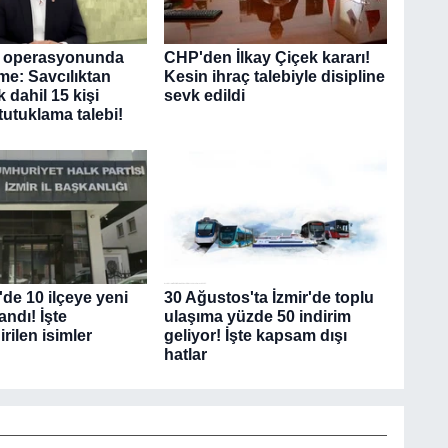
 operasyonunda
CHP'den İlkay Çiçek kararı!
me: Savcılıktan
Kesin ihraç talebiyle disipline
k dahil 15 kişi
sevk edildi
tutuklama talebi!
de 10 ilçeye yeni
30 Ağustos'ta İzmir'de toplu
ndı! İşte
ulaşıma yüzde 50 indirim
rilen isimler
geliyor! İşte kapsam dışı
hatlar