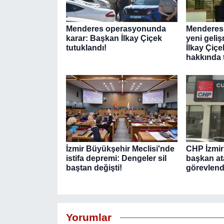
Menderes operasyonunda
Menderes
karar: Başkan İlkay Çiçek
yeni geliş
tutuklandı!
İlkay Çiçe
hakkında 
İzmir Büyükşehir Meclisi'nde
CHP İzmir'
istifa depremi: Dengeler sil
başkan ata
baştan değişti!
görevlendi
Yorumlar