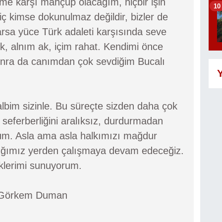
e karşı mahçup olacağım, hiçbir işin
10
ç kimse dokunulmaz değildir, bizler de
varsa yüce Türk adaleti karşısında seve
k, alnım ak, içim rahat. Kendimi önce
onra da canımdan çok sevdiğim Bucalı
Y
bim sizinle. Bu süreçte sizden daha çok
 seferberliğini aralıksız, durdurmadan
orum. Asla ama asla halkımızı mağdur
ığımız yerden çalışmaya devam edeceğiz.
eklerimi sunuyorum.
ı Görkem Duman