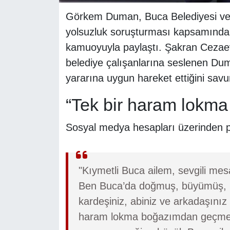
Görkem Duman, Buca Belediyesi ve be
yolsuzluk soruşturması kapsamında 
kamuoyuyla paylaştı. Şakran Cezae
belediye çalışanlarına seslenen D
yararına uygun hareket ettiğini sav
“Tek bir haram lokm
Sosyal medya hesapları üzerinden pa
"Kıymetli Buca ailem, sevgili mes
Ben Buca’da doğmuş, büyümüş, he
kardeşiniz, abiniz ve arkadaşın
haram lokma boğazımdan geçmem