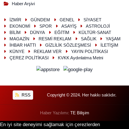
Haber Arşivi
İZMİR
GÜNDEM
GENEL
SİYASET
EKONOMİ
SPOR
ASAYİŞ
ASTROLOJİ
BİLİM
DÜNYA
EĞİTİM
KÜLTÜR-SANAT
MAGAZİN
RESMİ REKLAM
SAĞLIK
YAŞAM
İHBAR HATTI
GİZLİLİK SÖZLEŞMESİ
İLETİŞİM
KÜNYE
REKLAM VER
YAYIN POLİTİKASI
ÇEREZ POLİTİKASI
KVKK Aydınlatma Metni
RSS
Copyright © 2024. Her hakkı saklıdır.
Haber Yazılımı:
TE Bilişim
En iyi site deneyimi sağlamak için çerezlerden