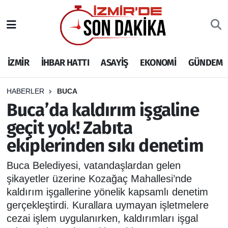
İZMİR
İzmir Nöbetçi Eczaneler
İZMİR
İHBAR HATTI
ASAYİŞ
EKONOMİ
GÜNDEM
İHBAR HATTI
İzmir Hava Durumu
DEPREM
İzmir Namaz Vakitleri
HABERLER
BUCA
Buca’da kaldırım işgaline
GENEL
İzmir Trafik Yoğunluk Haritası
geçit yok! Zabıta
ekiplerinden sıkı denetim
EKONOMİ
Puan Durumu ve Fikstür
Buca Belediyesi, vatandaşlardan gelen
SİYASET
Tüm Manşetler
şikayetler üzerine Kozağaç Mahallesi’nde
kaldırım işgallerine yönelik kapsamlı denetim
SPOR
Son Dakika Haberleri
gerçekleştirdi. Kurallara uymayan işletmelere
cezai işlem uygulanırken, kaldırımları işgal
ASAYİŞ
Haber Arşivi