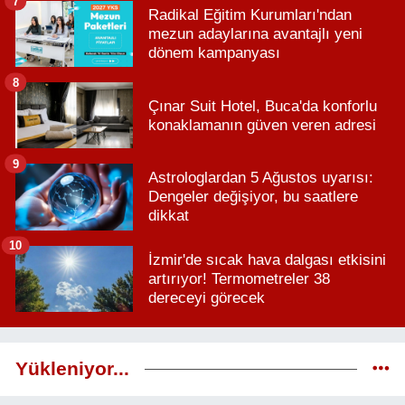
7
Radikal Eğitim Kurumları'ndan
mezun adaylarına avantajlı yeni
dönem kampanyası
8
Çınar Suit Hotel, Buca'da konforlu
konaklamanın güven veren adresi
9
Astrologlardan 5 Ağustos uyarısı:
Dengeler değişiyor, bu saatlere
dikkat
10
İzmir'de sıcak hava dalgası etkisini
artırıyor! Termometreler 38
dereceyi görecek
Yükleniyor...