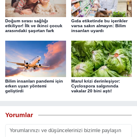
Doğum sırası sağlığı
Gıda etiketinde bu içerikler
etkiliyor! İlk ve ikinci çocuk
varsa sakın almayın: Bilim
arasındaki şaşırtan fark
insanları uyardı
Bilim insanları pandemi için
Marul krizi derinleşiyor:
erken uyarı yöntemi
Cyclospora salgınında
geliştirdi
vakalar 20 bini aştı!
Yorumlar