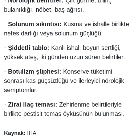
·
Nörolojik belirtiler:
Çift görme, bilinç
bulanıklığı, nöbet, baş ağrısı.
·
Solunum sıkıntısı:
Kusma ve ishalle birlikte
nefes darlığı veya solunum güçlüğü.
·
Şiddetli tablo:
Kanlı ishal, boyun sertliği,
yüksek ateş, iki günden uzun süren belirtiler.
·
Botulizm şüphesi:
Konserve tüketimi
sonrası kas güçsüzlüğü ve ilerleyici nörolojik
semptomlar.
·
Zirai ilaç teması:
Zehirlenme belirtileriyle
birlikte pestisit temas öyküsünün bulunması.
Kaynak:
IHA