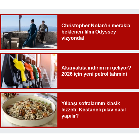
Christopher Nolan’ın merakla
beklenen filmi Odyssey
vizyonda!
Akaryakıta indirim mi geliyor?
2026 için yeni petrol tahmini
Yılbaşı sofralarının klasik
lezzeti: Kestaneli pilav nasıl
yapılır?