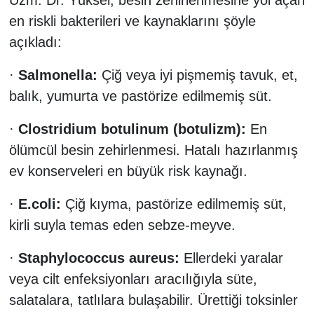
Uzm. Dr. Yüksel, besin zehirlenmesine yol açan
en riskli bakterileri ve kaynaklarını şöyle
açıkladı:
·
Salmonella:
Çiğ veya iyi pişmemiş tavuk, et,
balık, yumurta ve pastörize edilmemiş süt.
·
Clostridium botulinum (botulizm):
En
ölümcül besin zehirlenmesi. Hatalı hazırlanmış
ev konserveleri en büyük risk kaynağı.
·
E.coli:
Çiğ kıyma, pastörize edilmemiş süt,
kirli suyla temas eden sebze-meyve.
·
Staphylococcus aureus:
Ellerdeki yaralar
veya cilt enfeksiyonları aracılığıyla süte,
salatalara, tatlılara bulaşabilir. Ürettiği toksinler