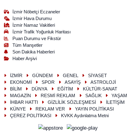
İzmir Nöbetçi Eczaneler
İzmir Hava Durumu
İzmir Namaz Vakitleri
İzmir Trafik Yoğunluk Haritası
Puan Durumu ve Fikstür
Tüm Manşetler
Son Dakika Haberleri
Haber Arşivi
İZMİR
GÜNDEM
GENEL
SİYASET
EKONOMİ
SPOR
ASAYİŞ
ASTROLOJİ
BİLİM
DÜNYA
EĞİTİM
KÜLTÜR-SANAT
MAGAZİN
RESMİ REKLAM
SAĞLIK
YAŞAM
İHBAR HATTI
GİZLİLİK SÖZLEŞMESİ
İLETİŞİM
KÜNYE
REKLAM VER
YAYIN POLİTİKASI
ÇEREZ POLİTİKASI
KVKK Aydınlatma Metni