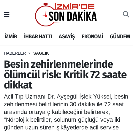
İZMİR
İzmir Nöbetçi Eczaneler
İZMİR
İHBAR HATTI
ASAYİŞ
EKONOMİ
GÜNDEM
İHBAR HATTI
İzmir Hava Durumu
DEPREM
İzmir Namaz Vakitleri
HABERLER
SAĞLIK
Besin zehirlenmelerinde
GENEL
İzmir Trafik Yoğunluk Haritası
ölümcül risk: Kritik 72 saate
dikkat
EKONOMİ
Puan Durumu ve Fikstür
Acil Tıp Uzmanı Dr. Ayşegül İşlek Yüksel, besin
SİYASET
Tüm Manşetler
zehirlenmesi belirtilerinin 30 dakika ile 72 saat
arasında ortaya çıkabileceğini belirterek,
SPOR
Son Dakika Haberleri
“Nörolojik belirtiler, solunum güçlüğü veya iki
günden uzun süren şikâyetlerde acil servise
ASAYİŞ
Haber Arşivi