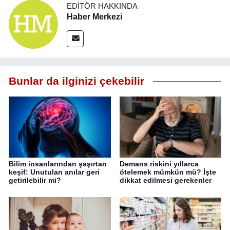
EDITÖR HAKKINDA
Haber Merkezi
Bunlar da ilginizi çekebilir
Bilim insanlarından şaşırtan
Demans riskini yıllarca
keşif: Unutulan anılar geri
ötelemek mümkün mü? İşte
getirilebilir mi?
dikkat edilmesi gerekenler