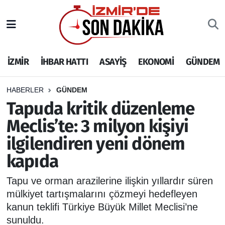
İZMİR
İzmir Nöbetçi Eczaneler
İZMİR
İHBAR HATTI
ASAYİŞ
EKONOMİ
GÜNDEM
İHBAR HATTI
İzmir Hava Durumu
DEPREM
İzmir Namaz Vakitleri
HABERLER
GÜNDEM
Tapuda kritik düzenleme
GENEL
İzmir Trafik Yoğunluk Haritası
Meclis’te: 3 milyon kişiyi
ilgilendiren yeni dönem
EKONOMİ
Puan Durumu ve Fikstür
kapıda
SİYASET
Tüm Manşetler
Tapu ve orman arazilerine ilişkin yıllardır süren
SPOR
Son Dakika Haberleri
mülkiyet tartışmalarını çözmeyi hedefleyen
kanun teklifi Türkiye Büyük Millet Meclisi’ne
ASAYİŞ
Haber Arşivi
sunuldu.