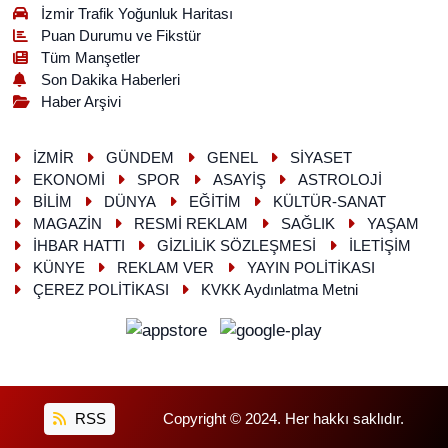
İzmir Trafik Yoğunluk Haritası
Puan Durumu ve Fikstür
Tüm Manşetler
Son Dakika Haberleri
Haber Arşivi
İZMİR
GÜNDEM
GENEL
SİYASET
EKONOMİ
SPOR
ASAYİŞ
ASTROLOJİ
BİLİM
DÜNYA
EĞİTİM
KÜLTÜR-SANAT
MAGAZİN
RESMİ REKLAM
SAĞLIK
YAŞAM
İHBAR HATTI
GİZLİLİK SÖZLEŞMESİ
İLETİŞİM
KÜNYE
REKLAM VER
YAYIN POLİTİKASI
ÇEREZ POLİTİKASI
KVKK Aydınlatma Metni
RSS
Copyright © 2024. Her hakkı saklıdır.