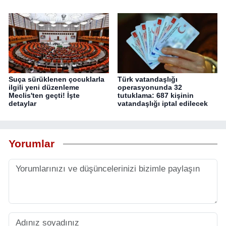
Suça sürüklenen çocuklarla
Türk vatandaşlığı
ilgili yeni düzenleme
operasyonunda 32
Meclis'ten geçti! İşte
tutuklama: 687 kişinin
detaylar
vatandaşlığı iptal edilecek
Yorumlar