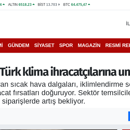
4
ALTIN
6518.23
BİST
13.703
BTC
64.475,47
İ
İ
GÜNDEM
SİYASET
SPOR
MAGAZİN
RESMİ R
 Türk klima ihracatçılarına u
ran sıcak hava dalgaları, iklimlendirme s
cat fırsatları doğuruyor. Sektör temsilciler
iparişlerde artış bekliyor.