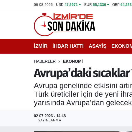
06-08-2026
USD
47,5971
EUR
55,1336
GBP
64,253
İZMİR
İzmir Nöbetçi Eczaneler
İHBAR HATTI
İzmir Hava Durumu
İZMİR
İHBAR HATTI
ASAYİŞ
EKONOM
DEPREM
İzmir Namaz Vakitleri
HABERLER
EKONOMİ
GENEL
İzmir Trafik Yoğunluk Haritası
Avrupa’daki sıcaklar
EKONOMİ
Puan Durumu ve Fikstür
Avrupa genelinde etkisini artı
Türk üreticiler için de yeni ihra
SİYASET
Tüm Manşetler
yarısında Avrupa’dan gelecek s
SPOR
Son Dakika Haberleri
02.07.2026 - 14:48
YAYINLANMA
ASAYİŞ
Haber Arşivi