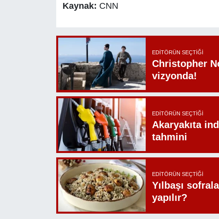
Kaynak:
CNN
EDITÖRÜN SEÇTIĞI
Christopher N
vizyonda!
EDITÖRÜN SEÇTIĞI
Akaryakıta ind
tahmini
EDITÖRÜN SEÇTIĞI
Yılbaşı sofrala
yapılır?