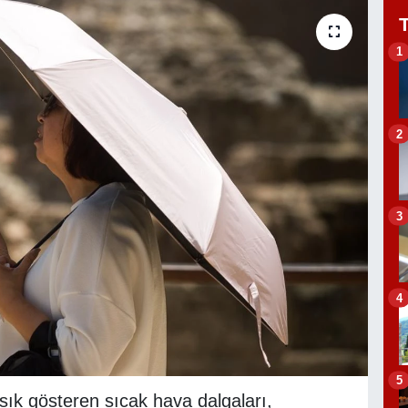
1
2
3
4
5
 sık gösteren sıcak hava dalgaları,