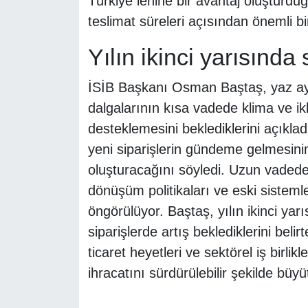
Türkiye lehine bir avantaj oluşturduğ
teslimat süreleri açısından önemli bi
Yılın ikinci yarısında 
İSİB Başkanı Osman Baştaş, yaz ayla
dalgalarının kısa vadede klima ve ikl
desteklemesini beklediklerini açıklad
yeni siparişlerin gündeme gelmesinin 
oluşturacağını söyledi. Uzun vadede is
dönüşüm politikaları ve eski sisteml
öngörülüyor. Baştaş, yılın ikinci ya
siparişlerde artış beklediklerini belirt
ticaret heyetleri ve sektörel iş birli
ihracatını sürdürülebilir şekilde bü