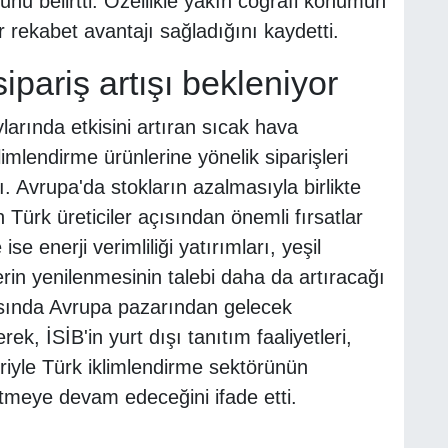
unu belirtti. Özellikle yakın coğrafi konumun
r rekabet avantajı sağladığını kaydetti.
sipariş artışı bekleniyor
rında etkisini artıran sıcak hava
imlendirme ürünlerine yönelik siparişleri
ı. Avrupa'da stokların azalmasıyla birlikte
Türk üreticiler açısından önemli fırsatlar
e enerji verimliliği yatırımları, yeşil
erin yenilenmesinin talebi daha da artıracağı
rısında Avrupa pazarından gelecek
erek, İSİB'in yurt dışı tanıtım faaliyetleri,
kleriyle Türk iklimlendirme sektörünün
yütmeye devam edeceğini ifade etti.