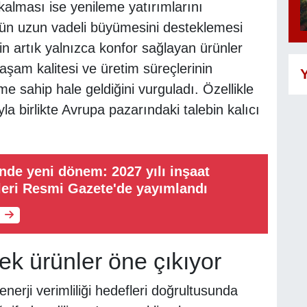
 kalması ise yenileme yatırımlarını
örün uzun vadeli büyümesini desteklemesi
in artık yalnızca konfor sağlayan ürünler
aşam kalitesi ve üretim süreçlerinin
Y
eme sahip hale geldiğini vurguladı. Özellikle
a birlikte Avrupa pazarındaki talebin kalıcı
nde yeni dönem: 2027 yılı inşaat
leri Resmi Gazete'de yayımlandı
sek ürünler öne çıkıyor
e enerji verimliliği hedefleri doğrultusunda