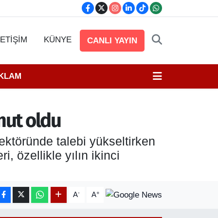
LETİŞİM
KÜNYE
CANLI YAYIN
EKLAM
mut oldu
ektöründe talebi yükseltirken
i, özellikle yılın ikinci
-
+
A
A