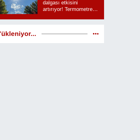
dalgası etkisini
artırıyor! Termometreler
38 dereceyi görecek
ükleniyor...