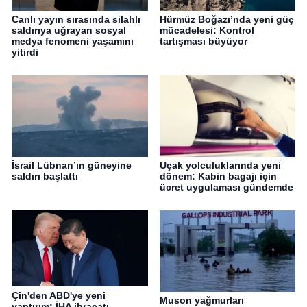
Canlı yayın sırasında silahlı
Hürmüz Boğazı’nda yeni güç
saldırıya uğrayan sosyal
mücadelesi: Kontrol
medya fenomeni yaşamını
tartışması büyüyor
yitirdi
İsrail Lübnan’ın güneyine
Uçak yolculuklarında yeni
saldırı başlattı
dönem: Kabin bagajı için
ücret uygulaması gündemde
Çin'den ABD'ye yeni
Muson yağmurları
yaptırım: İHA ihracatı