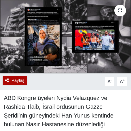
RESMİ REKLAM
Paylaş
-
+
A
A
ABD Kongre üyeleri Nydia Velazquez ve
Rashida Tlaib, İsrail ordusunun Gazze
Şeridi’nin güneyindeki Han Yunus kentinde
bulunan Nasır Hastanesine düzenlediği