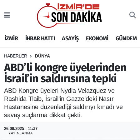
İZMİR
İzmir Nöbetçi Eczaneler
İZMİR
İHBAR HATTI
ASAYİŞ
EKONOMİ
GÜNDEM
İHBAR HATTI
İzmir Hava Durumu
DEPREM
İzmir Namaz Vakitleri
HABERLER
DÜNYA
ABD’li kongre üyelerinden
GENEL
İzmir Trafik Yoğunluk Haritası
İsrail’in saldırısına tepki
EKONOMİ
Puan Durumu ve Fikstür
ABD Kongre üyeleri Nydia Velazquez ve
Rashida Tlaib, İsrail’in Gazze’deki Nasır
SİYASET
Tüm Manşetler
Hastanesine düzenlediği saldırıyı kınadı ve
savaş suçlarına dikkat çekti.
SPOR
Son Dakika Haberleri
26.08.2025 - 11:37
YAYINLANMA
ASAYİŞ
Haber Arşivi