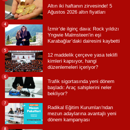
Altın iki haftanın zirvesinde! 5
Ağustos 2026 altın fiyatları
4
İzmir’de ilginç dava: Rock yıldızı
Yngwie Malmsteen’in eşi
Karabağlar’daki dairesini kaybetti
5
12 maddelik çerçeve yasa teklifi
kimleri kapsıyor, hangi
düzenlemeleri içeriyor?
6
Trafik sigortasında yeni dönem
başladı: Araç sahiplerini neler
bekliyor?
7
Radikal Eğitim Kurumları'ndan
mezun adaylarına avantajlı yeni
dönem kampanyası
8