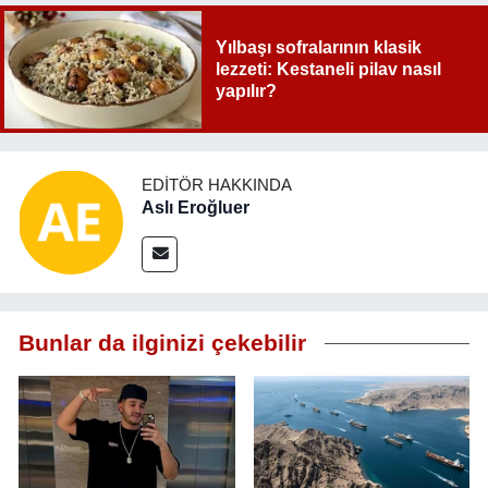
Yılbaşı sofralarının klasik
lezzeti: Kestaneli pilav nasıl
yapılır?
EDITÖR HAKKINDA
Aslı Eroğluer
Bunlar da ilginizi çekebilir