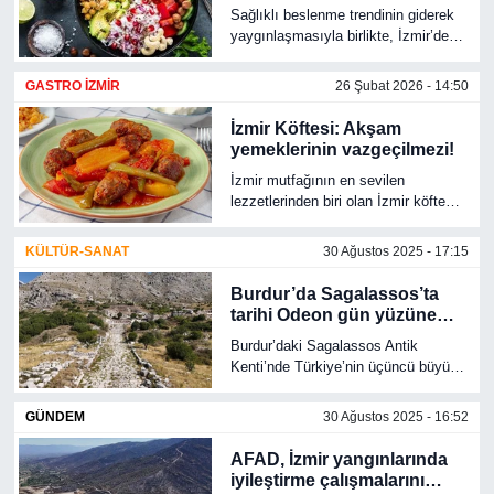
Sağlıklı beslenme trendinin giderek
yaygınlaşmasıyla birlikte, İzmir’de
RESMİ REKLAM
de bowl yemekleri popülerleşiyor.
Hem doyurucu hem de besleyici
GASTRO İZMİR
26 Şubat 2026 - 14:50
olan bowl yemekleri, lezzetli bir öğün
alternatifi sunuyor. Peki, bowl
İzmir Köftesi: Akşam
yemekleri gerçekten sağlıklı mı?
yemeklerinin vazgeçilmezi!
Uzmanlar bu konuda ne diyor?
İzmir mutfağının en sevilen
lezzetlerinden biri olan İzmir köftesi,
kıyma, galeta unu ve kendine özgü
domates sosu ile hazırlanıyor.
KÜLTÜR-SANAT
30 Ağustos 2025 - 17:15
Burdur’da Sagalassos’ta
tarihi Odeon gün yüzüne
çıkıyor
Burdur’daki Sagalassos Antik
Kenti’nde Türkiye’nin üçüncü büyük
Odeon’u kazılarla gün yüzüne
çıkarılıyor; yapı hem konser hem
GÜNDEM
30 Ağustos 2025 - 16:52
meclis toplantısı için kullanılıyordu.
AFAD, İzmir yangınlarında
iyileştirme çalışmalarını