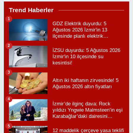
Trend Haberler
1
GDZ Elektrik duyurdu: 5
Ağustos 2026 İzmir'in 13
ilçesinde planlı elektrik
kesintisi!
2
İZSU duyurdu: 5 Ağustos 2026
İzmir'in 10 ilçesinde su
kesintisi!
3
Altın iki haftanın zirvesinde! 5
Ağustos 2026 altın fiyatları
4
İzmir’de ilginç dava: Rock
yıldızı Yngwie Malmsteen’in eşi
Karabağlar’daki dairesini
kaybetti
5
12 maddelik çerçeve yasa teklifi