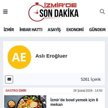
İZMİR
İzmir Nöbetçi Eczaneler
İZMİR
İHBAR HATTI
ASAYİŞ
EKONOMİ
GÜNDEM
İHBAR HATTI
İzmir Hava Durumu
DEPREM
İzmir Namaz Vakitleri
GENEL
İzmir Trafik Yoğunluk Haritası
Aslı Eroğluer
EKONOMİ
Puan Durumu ve Fikstür
5261 İçerik
SİYASET
Tüm Manşetler
GASTRO İZMİR
26 Şubat 2026 - 14:50
SPOR
Son Dakika Haberleri
İzmir’de bowl yemek için 6
ASAYİŞ
Haber Arşivi
mekan