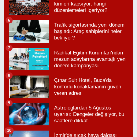
kimleri kapsıyor, hangi
düzenlemeleri içeriyor?
6
Trafik sigortasında yeni dönem
başladı: Araç sahiplerini neler
bekliyor?
7
Radikal Eğitim Kurumları'ndan
mezun adaylarına avantajlı yeni
dönem kampanyası
8
Çınar Suit Hotel, Buca'da
konforlu konaklamanın güven
veren adresi
9
Astrologlardan 5 Ağustos
uyarısı: Dengeler değişiyor, bu
saatlere dikkat
10
İzmir'de sıcak hava dalgası