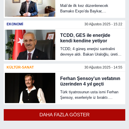
BAMEX’te
Mali’de ilk kez düzenlenecek
Bamako Expo’da Baykar,
ASELSAN, MKE ve Roketsan gibi
Türk savunma şirketleri Afrika
EKONOMİ
30 Ağustos 2025 - 15:22
ülkeleriyle buluşacak.
TCDD, GES ile enerjide
kendi kendine yetiyor
TCDD, 4 güneş enerjisi santralini
devreye aldı. Bakan Uraloğlu, üretim
fazlası elektrikle kamuya yıllık 1,5
milyar lira gelir sağlanacağını
KÜLTÜR-SANAT
30 Ağustos 2025 - 14:55
açıkladı.
Ferhan Şensoy'un vefatının
üzerinden 4 yıl geçti
Türk tiyatrosunun usta ismi Ferhan
Şensoy, eserleriyle iz bıraktı.
Vefatının üzerinden 4 yıl geçti. İşte
sanatçının hayatı ve kariyeri.
DAHA FAZLA GÖSTER