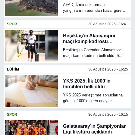
sürdürdü
AFAD, İzmir’deki orman
yangınlarının ardından hasar gören
bölgelerde başlatılan iyileştirme ve
yeni konut çalışmalarının sürdüğünü
SPOR
30 Ağustos 2025 - 16:41
açıkladı.
Beşiktaş’ın Alanyaspor
maçı kamp kadrosu
açıklandı
Beşiktaş’ın Corendon Alanyaspor
maçı kamp kadrosu belli oldu. Sakat
oyuncular kadroda yok, yeni
transferler Tiago Djalo ve El Bilal
EĞİTİM
30 Ağustos 2025 - 16:25
Toure yer aldı.
YKS 2025: İlk 1000’in
tercihleri belli oldu
YKS 2025 yerleştirme sonuçlarına
göre ilk 1000’e giren adaylar,
sayısalda tıp ve mühendislik, eşit
ağırlıkta işletme, sözelde ise tarih
SPOR
30 Ağustos 2025 - 16:15
bölümlerini tercih etti. YÖK Başkanı
Prof. Dr. Erol Özvar açıklamalarda
Galatasaray’ın Şampiyonlar
bulundu.
Ligi fikstürü açıklandı