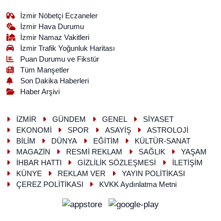
İzmir Nöbetçi Eczaneler
İzmir Hava Durumu
İzmir Namaz Vakitleri
İzmir Trafik Yoğunluk Haritası
Puan Durumu ve Fikstür
Tüm Manşetler
Son Dakika Haberleri
Haber Arşivi
İZMİR
GÜNDEM
GENEL
SİYASET
EKONOMİ
SPOR
ASAYİŞ
ASTROLOJİ
BİLİM
DÜNYA
EĞİTİM
KÜLTÜR-SANAT
MAGAZİN
RESMİ REKLAM
SAĞLIK
YAŞAM
İHBAR HATTI
GİZLİLİK SÖZLEŞMESİ
İLETİŞİM
KÜNYE
REKLAM VER
YAYIN POLİTİKASI
ÇEREZ POLİTİKASI
KVKK Aydınlatma Metni