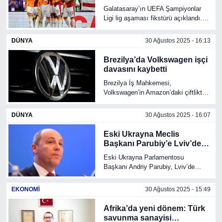
Galatasaray’ın UEFA Şampiyonlar
Ligi lig aşaması fikstürü açıklandı.
Cimbom, ilk maçını 18 Eylül’de
Eintracht Frankfurt’a karşı
DÜNYA
30 Ağustos 2025 - 16:13
deplasmanda oynayacak.
Brezilya’da Volkswagen işçi
davasını kaybetti
Brezilya İş Mahkemesi,
Volkswagen’in Amazon’daki çiftlikte
işçileri kötü koşullarda çalıştırdığı
gerekçesiyle 30 milyon dolar toplu
DÜNYA
30 Ağustos 2025 - 16:07
tazminat ödemesine hükmetti.
Eski Ukrayna Meclis
Başkanı Parubiy’e Lviv’de
suikast
Eski Ukrayna Parlamentosu
Başkanı Andriy Parubiy, Lviv’de
uğradığı suikast sonucu yaşamını
yitirdi. Zelenskiy, faillerin
EKONOMİ
30 Ağustos 2025 - 15:49
bulunacağını açıkladı.
Afrika’da yeni dönem: Türk
savunma sanayisi