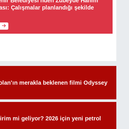
ehir Belediyesi'nden Zübeyde Hanım
ası: Çalışmalar planlandığı şekilde
olan’ın merakla beklenen filmi Odyssey
irim mi geliyor? 2026 için yeni petrol