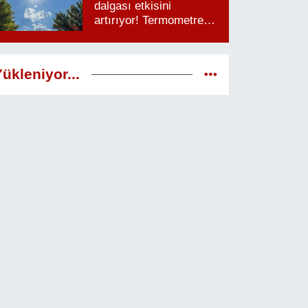
dalgası etkisini
artırıyor! Termometreler
38 dereceyi görecek
ükleniyor...