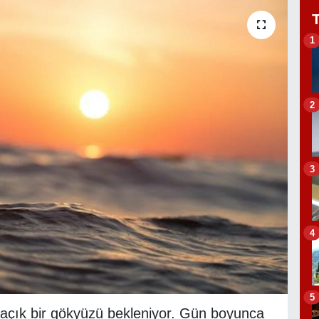
1
2
3
4
5
 açık bir gökyüzü bekleniyor. Gün boyunca