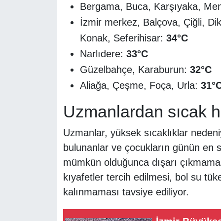
Bergama, Buca, Karşıyaka, M
İzmir merkez, Balçova, Çiğli, Di
Konak, Seferihisar:
34°C
Narlıdere:
33°C
Güzelbahçe, Karaburun:
32°C
Aliağa, Çeşme, Foça, Urla:
31°
Uzmanlardan sıcak h
Uzmanlar, yüksek sıcaklıklar nedeniyle
bulunanlar ve çocukların günün en s
mümkün olduğunca dışarı çıkmaması ge
kıyafetler tercih edilmesi, bol su tü
kalınmaması tavsiye ediliyor.