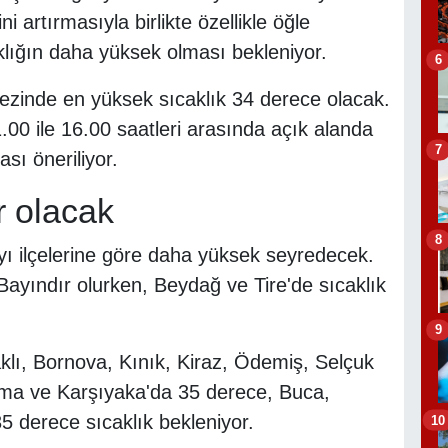
 artırmasıyla birlikte özellikle öğle
aklığın daha yüksek olması bekleniyor.
6
kezinde en yüksek sıcaklık 34 derece olacak.
1.00 ile 16.00 saatleri arasında açık alanda
7
sı öneriliyor.
r olacak
8
kıyı ilçelerine göre daha yüksek seyredecek.
Bayındır olurken, Beydağ ve Tire'de sıcaklık
9
klı, Bornova, Kınık, Kiraz, Ödemiş, Selçuk
ama ve Karşıyaka'da 35 derece, Buca,
 derece sıcaklık bekleniyor.
10