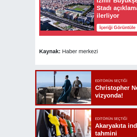
İzmir Büyükş
Stadı açıklam
ilerliyor
İçeriği Görüntüle
Kaynak:
Haber merkezi
EDITÖRÜN SEÇTIĞI
Christopher N
vizyonda!
EDITÖRÜN SEÇTIĞI
Akaryakıta ind
tahmini