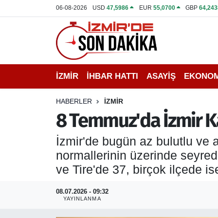
06-08-2026
USD
47,5986
EUR
55,0700
GBP
64,243
İZMİR
İzmir Nöbetçi Eczaneler
İHBAR HATTI
İzmir Hava Durumu
İZMİR
İHBAR HATTI
ASAYİŞ
EKONOM
DEPREM
İzmir Namaz Vakitleri
HABERLER
İZMİR
GENEL
İzmir Trafik Yoğunluk Haritası
8 Temmuz'da İzmir Ka
EKONOMİ
Puan Durumu ve Fikstür
İzmir'de bugün az bulutlu ve 
normallerinin üzerinde seyre
SİYASET
Tüm Manşetler
ve Tire'de 37, birçok ilçede 
SPOR
Son Dakika Haberleri
08.07.2026 - 09:32
YAYINLANMA
ASAYİŞ
Haber Arşivi