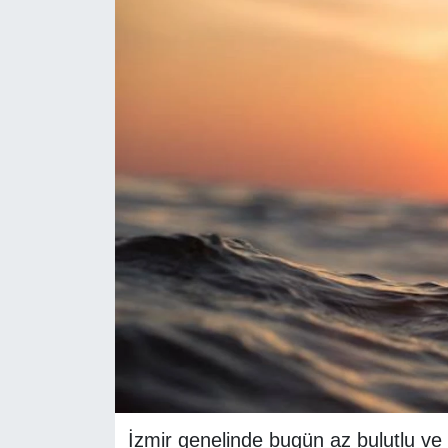
RESMİ REKLAM
İzmir genelinde bugün az bulutlu ve