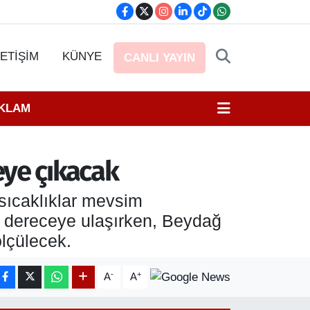
LETİŞİM
KÜNYE
CANLI YAYIN
EKLAM
eye çıkacak
 sıcaklıklar mevsim
8 dereceye ulaşırken, Beydağ
ölçülecek.
-
+
A
A