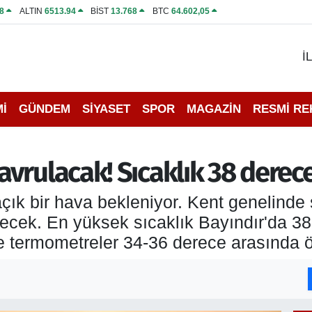
8
ALTIN
6513.94
BİST
13.768
BTC
64.602,05
İ
İ
GÜNDEM
SİYASET
SPOR
MAGAZİN
RESMİ R
vrulacak! Sıcaklık 38 derec
açık bir hava bekleniyor. Kent genelinde
decek. En yüksek sıcaklık Bayındır'da 3
ise termometreler 34-36 derece arasında 