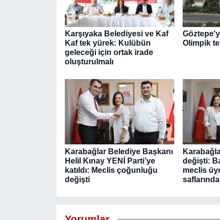
Karşıyaka Belediyesi ve Kaf
Göztepe'ye
Kaf tek yürek: Kulübün
Olimpik te
geleceği için ortak irade
oluşturulmalı
Karabağlar Belediye Başkanı
Karabağlar
Helil Kınay YENİ Parti’ye
değişti: 
katıldı: Meclis çoğunluğu
meclis üye
değişti
saflarında
Yorumlar