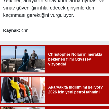
Yetkililer, adayların sınav kurallarına uyması ve
sınav güvenliğini ihlal edecek girişimlerden
kaçınması gerektiğini vurguluyor.
Kaynak:
cnn
Christopher Nolan’ın merakla
beklenen filmi Odyssey
vizyonda!
Akaryakıta indirim mi geliyor?
2026 için yeni petrol tahmini