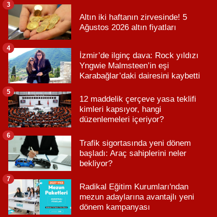
3
Altın iki haftanın zirvesinde! 5
Ağustos 2026 altın fiyatları
4
İzmir’de ilginç dava: Rock yıldızı
Yngwie Malmsteen’in eşi
Karabağlar’daki dairesini kaybetti
5
12 maddelik çerçeve yasa teklifi
kimleri kapsıyor, hangi
düzenlemeleri içeriyor?
6
Trafik sigortasında yeni dönem
başladı: Araç sahiplerini neler
bekliyor?
7
Radikal Eğitim Kurumları'ndan
mezun adaylarına avantajlı yeni
dönem kampanyası