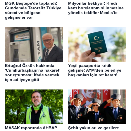
MGK Beştepe'de toplandı:
Milyonlar bekliyor: Kredi
Gündemde Terörsüz Türkiye
kartı borçlarının silinmesine
süreci ve bölgesel
yönelik teklifler Meclis'te
gelişmeler var
Ertuğrul Özkök hakkında
Yeşil pasaportta kritik
'Cumhurbaşkanı'na hakaret'
gelişme: AYM'den belediye
soruşturması: İfade vermek
başkanları için ret kararı!
için adliyeye gitti
MASAK raporunda AHBAP
Şehit yakınları ve gazilere