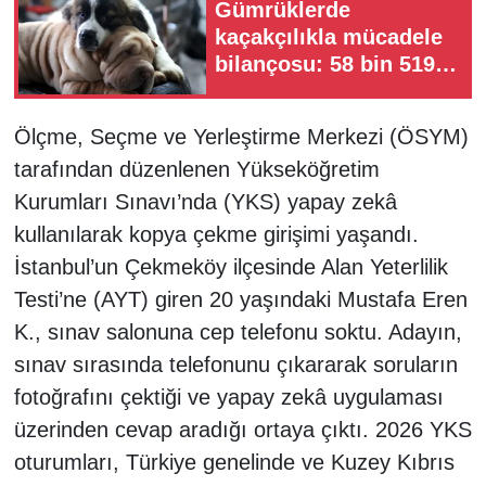
Gümrüklerde
kaçakçılıkla mücadele
bilançosu: 58 bin 519
canlı hayvan ele
geçirildi
Ölçme, Seçme ve Yerleştirme Merkezi (ÖSYM)
tarafından düzenlenen Yükseköğretim
Kurumları Sınavı’nda (YKS) yapay zekâ
kullanılarak kopya çekme girişimi yaşandı.
İstanbul’un Çekmeköy ilçesinde Alan Yeterlilik
Testi’ne (AYT) giren 20 yaşındaki Mustafa Eren
K., sınav salonuna cep telefonu soktu. Adayın,
sınav sırasında telefonunu çıkararak soruların
fotoğrafını çektiği ve yapay zekâ uygulaması
üzerinden cevap aradığı ortaya çıktı. 2026 YKS
oturumları, Türkiye genelinde ve Kuzey Kıbrıs