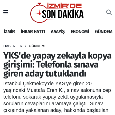
İZMİR
İzmir Nöbetçi Eczaneler
İZMİR
İHBAR HATTI
ASAYİŞ
EKONOMİ
GÜNDEM
İHBAR HATTI
İzmir Hava Durumu
DEPREM
İzmir Namaz Vakitleri
HABERLER
GÜNDEM
YKS'de yapay zekayla kopya
GENEL
İzmir Trafik Yoğunluk Haritası
girişimi: Telefonla sınava
giren aday tutuklandı
EKONOMİ
Puan Durumu ve Fikstür
İstanbul Çekmeköy’de YKS’ye giren 20
SİYASET
Tüm Manşetler
yaşındaki Mustafa Eren K., sınav salonuna cep
telefonu sokarak yapay zekâ uygulamasıyla
SPOR
Son Dakika Haberleri
soruların cevaplarını aramaya çalıştı. Sınav
çıkışında yakalanan aday, hakkında başlatılan
ASAYİŞ
Haber Arşivi