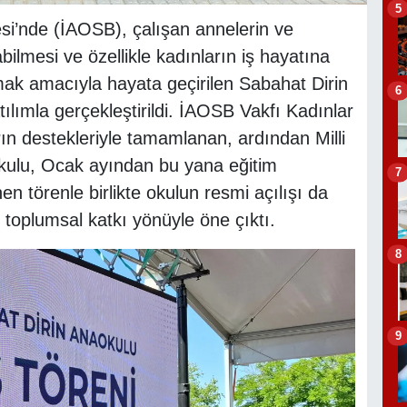
5
si’nde (İAOSB), çalışan annelerin ve
ilmesi ve özellikle kadınların iş hayatına
ak amacıyla hayata geçirilen Sabahat Dirin
6
ılımla gerçekleştirildi. İAOSB Vakfı Kadınlar
ın destekleriyle tamamlanan, ardından Milli
okulu, Ocak ayından bu yana eğitim
7
en törenle birlikte okulun resmi açılışı da
toplumsal katkı yönüyle öne çıktı.
8
9