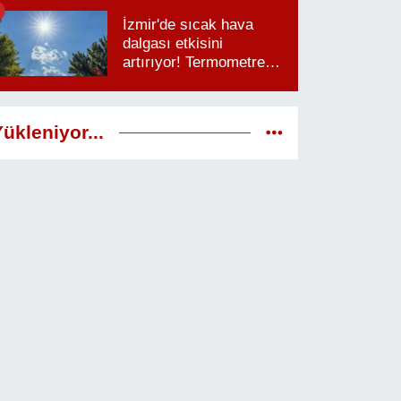
saatlere dikkat
İzmir'de sıcak hava
dalgası etkisini
artırıyor! Termometreler
38 dereceyi görecek
ükleniyor...