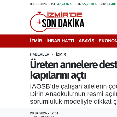
08-08-2026
USD
47,7436
EUR
55,2510
GBP
64,481
İZMİR
İzmir Nöbetçi Eczaneler
İHBAR HATTI
İzmir Hava Durumu
İZMİR
İHBAR HATTI
ASAYİŞ
EKONOM
DEPREM
İzmir Namaz Vakitleri
HABERLER
İZMİR
GENEL
İzmir Trafik Yoğunluk Haritası
Üreten annelere dest
kapılarını açtı
EKONOMİ
Puan Durumu ve Fikstür
İAOSB’de çalışan ailelerin ço
SİYASET
Tüm Manşetler
Dirin Anaokulu’nun resmi açılı
SPOR
Son Dakika Haberleri
sorumluluk modeliyle dikkat ç
ASAYİŞ
Haber Arşivi
28.04.2026 - 12:51
YAYINLANMA