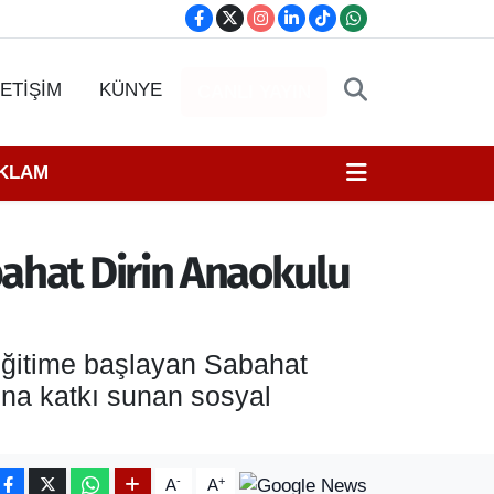
LETİŞİM
KÜNYE
CANLI YAYIN
EKLAM
bahat Dirin Anaokulu
 eğitime başlayan Sabahat
mına katkı sunan sosyal
-
+
A
A