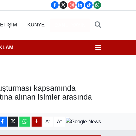
LETİŞİM
KÜNYE
CANLI YAYIN
EKLAM
oruşturması kapsamında
ına alınan isimler arasında
-
+
A
A