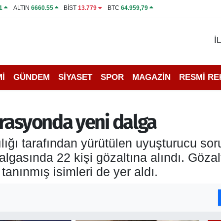
1
ALTIN
6660.55
BİST
13.779
BTC
64.959,79
İ
İ
GÜNDEM
SİYASET
SPOR
MAGAZİN
RESMİ R
erasyonda yeni dalga
lığı tarafından yürütülen uyuşturucu s
gasında 22 kişi gözaltına alındı. Gözalt
anınmış isimleri de yer aldı.