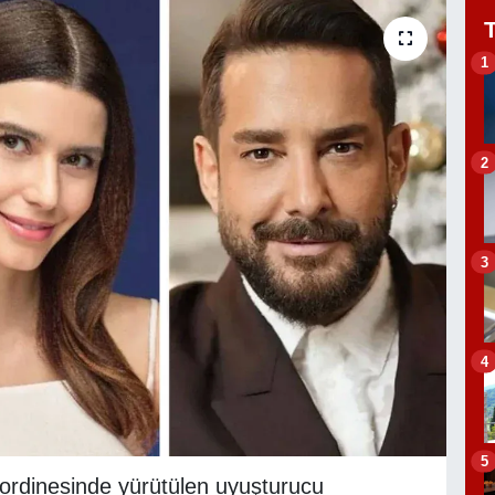
1
2
3
4
5
ordinesinde yürütülen uyuşturucu