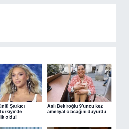
nlü Şarkıcı
Aslı Bekiroğlu 9'uncu kez
ürkiye'de
ameliyat olacağını duyurdu
k oldu!