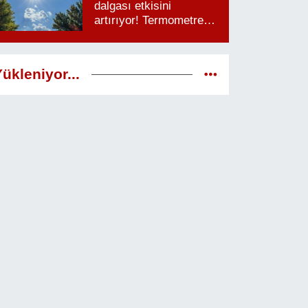
dalgası etkisini
artırıyor! Termometreler
38 dereceyi görecek
ükleniyor...