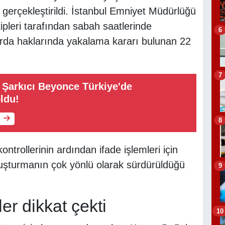
gerçekleştirildi. İstanbul Emniyet Müdürlüğü
pleri tarafından sabah saatlerinde
6
rda haklarında yakalama kararı bulunan 22
7
Şarkıcı Beyonce Türkiye'de
ldu!
8
ontrollerinin ardından ifade işlemleri için
ruşturmanın çok yönlü olarak sürdürüldüğü
9
er dikkat çekti
10