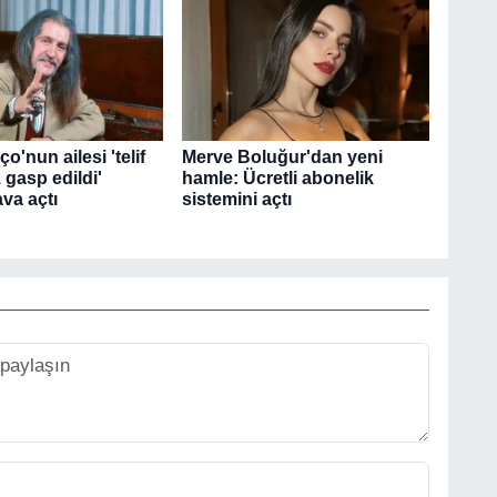
o'nun ailesi 'telif
Merve Boluğur'dan yeni
 gasp edildi'
hamle: Ücretli abonelik
va açtı
sistemini açtı