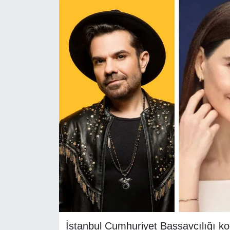
RESMİ REKLAM
İstanbul Cumhuriyet Başsavcılığı ko