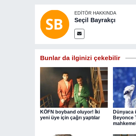
EDITÖR HAKKINDA
Seçil Bayrakçı
Bunlar da ilginizi çekebilir
KÖFN boyband oluyor! İki
Dünyaca ü
yeni üye için çağrı yaptılar
Beyonce T
mahkemeli