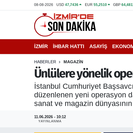
08-08-2026
USD
47,7436
EUR
55,2510
GBP
64,481
İZMİR
İzmir Nöbetçi Eczaneler
İHBAR HATTI
İzmir Hava Durumu
İZMİR
İHBAR HATTI
ASAYİŞ
EKONOM
DEPREM
İzmir Namaz Vakitleri
HABERLER
MAGAZİN
GENEL
İzmir Trafik Yoğunluk Haritası
Ünlülere yönelik op
EKONOMİ
Puan Durumu ve Fikstür
İstanbul Cumhuriyet Başsavcı
düzenlenen yeni operasyon dal
SİYASET
Tüm Manşetler
sanat ve magazin dünyasının t
SPOR
Son Dakika Haberleri
11.06.2026 - 10:12
YAYINLANMA
ASAYİŞ
Haber Arşivi