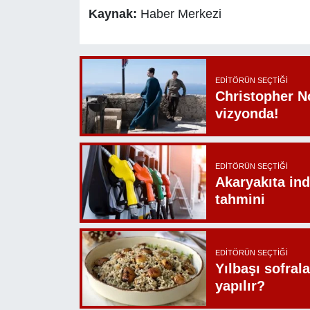
Kaynak:
Haber Merkezi
EDITÖRÜN SEÇTIĞI
Christopher N
vizyonda!
EDITÖRÜN SEÇTIĞI
Akaryakıta ind
tahmini
EDITÖRÜN SEÇTIĞI
Yılbaşı sofrala
yapılır?