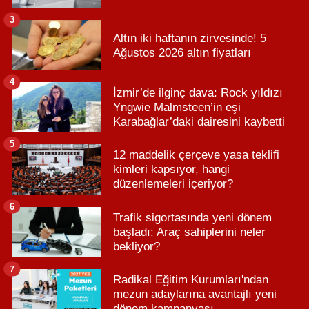
3
Altın iki haftanın zirvesinde! 5
Ağustos 2026 altın fiyatları
4
İzmir’de ilginç dava: Rock yıldızı
Yngwie Malmsteen’in eşi
Karabağlar’daki dairesini kaybetti
5
12 maddelik çerçeve yasa teklifi
kimleri kapsıyor, hangi
düzenlemeleri içeriyor?
6
Trafik sigortasında yeni dönem
başladı: Araç sahiplerini neler
bekliyor?
7
Radikal Eğitim Kurumları'ndan
mezun adaylarına avantajlı yeni
dönem kampanyası