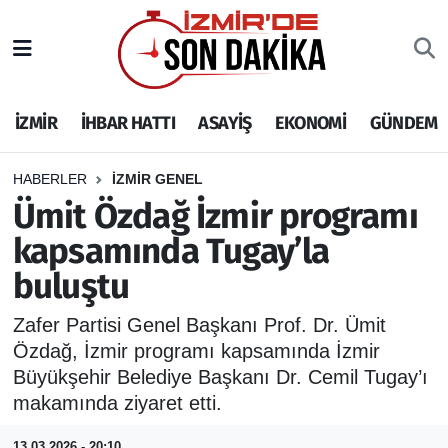
İZMİR
İzmir Nöbetçi Eczaneler
İZMİR
İHBAR HATTI
ASAYİŞ
EKONOMİ
GÜNDEM
İHBAR HATTI
İzmir Hava Durumu
DEPREM
İzmir Namaz Vakitleri
HABERLER
İZMİR GENEL
Ümit Özdağ İzmir programı
GENEL
İzmir Trafik Yoğunluk Haritası
kapsamında Tugay’la
buluştu
EKONOMİ
Puan Durumu ve Fikstür
Zafer Partisi Genel Başkanı Prof. Dr. Ümit
SİYASET
Tüm Manşetler
Özdağ, İzmir programı kapsamında İzmir
Büyükşehir Belediye Başkanı Dr. Cemil Tugay’ı
SPOR
Son Dakika Haberleri
makamında ziyaret etti.
ASAYİŞ
Haber Arşivi
13.03.2026 - 20:10