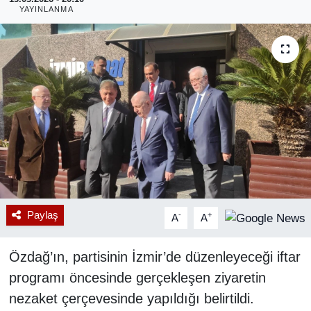
YAYINLANMA
RESMİ REKLAM
Paylaş
-
+
A
A
Özdağ’ın, partisinin İzmir’de düzenleyeceği iftar
programı öncesinde gerçekleşen ziyaretin
nezaket çerçevesinde yapıldığı belirtildi.