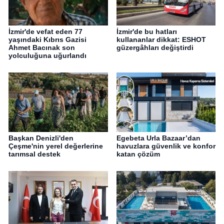
İzmir'de vefat eden 77
İzmir'de bu hatları
yaşındaki Kıbrıs Gazisi
kullananlar dikkat: ESHOT
Ahmet Bacınak son
güzergâhları değiştirdi
yolculuğuna uğurlandı
Başkan Denizli'den
Egebeta Urla Bazaar’dan
Çeşme'nin yerel değerlerine
havuzlara güvenlik ve konfor
tarımsal destek
katan çözüm