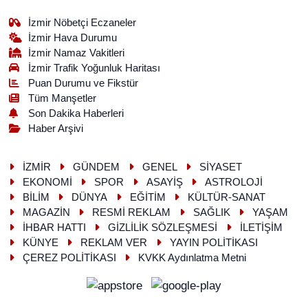
İzmir Nöbetçi Eczaneler
İzmir Hava Durumu
İzmir Namaz Vakitleri
İzmir Trafik Yoğunluk Haritası
Puan Durumu ve Fikstür
Tüm Manşetler
Son Dakika Haberleri
Haber Arşivi
İZMİR
GÜNDEM
GENEL
SİYASET
EKONOMİ
SPOR
ASAYİŞ
ASTROLOJİ
BİLİM
DÜNYA
EĞİTİM
KÜLTÜR-SANAT
MAGAZİN
RESMİ REKLAM
SAĞLIK
YAŞAM
İHBAR HATTI
GİZLİLİK SÖZLEŞMESİ
İLETİŞİM
KÜNYE
REKLAM VER
YAYIN POLİTİKASI
ÇEREZ POLİTİKASI
KVKK Aydınlatma Metni