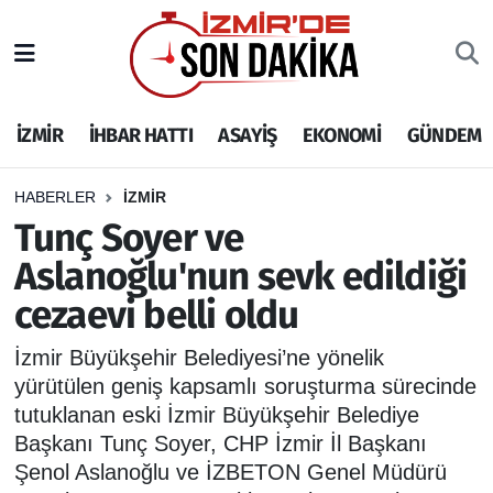
İZMİR
İzmir Nöbetçi Eczaneler
İZMİR
İHBAR HATTI
ASAYİŞ
EKONOMİ
GÜNDEM
İHBAR HATTI
İzmir Hava Durumu
DEPREM
İzmir Namaz Vakitleri
HABERLER
İZMİR
Tunç Soyer ve
GENEL
İzmir Trafik Yoğunluk Haritası
Aslanoğlu'nun sevk edildiği
cezaevi belli oldu
EKONOMİ
Puan Durumu ve Fikstür
İzmir Büyükşehir Belediyesi’ne yönelik
SİYASET
Tüm Manşetler
yürütülen geniş kapsamlı soruşturma sürecinde
tutuklanan eski İzmir Büyükşehir Belediye
SPOR
Son Dakika Haberleri
Başkanı Tunç Soyer, CHP İzmir İl Başkanı
Şenol Aslanoğlu ve İZBETON Genel Müdürü
ASAYİŞ
Haber Arşivi