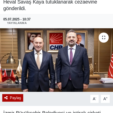
Heval Savaş Kaya tutuklanarak cezaevine
gönderildi.
RESMİ REKLAM
05.07.2025 - 10:37
YAYINLANMA
Paylaş
-
+
A
A
İzmir Büyükşehir Belediyesi ve iştirak şirketi