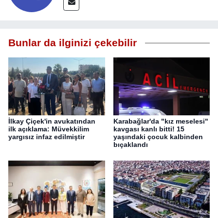
Bunlar da ilginizi çekebilir
İlkay Çiçek'in avukatından
Karabağlar'da "kız meselesi"
ilk açıklama: Müvekkilim
kavgası kanlı bitti! 15
yargısız infaz edilmiştir
yaşındaki çocuk kalbinden
bıçaklandı