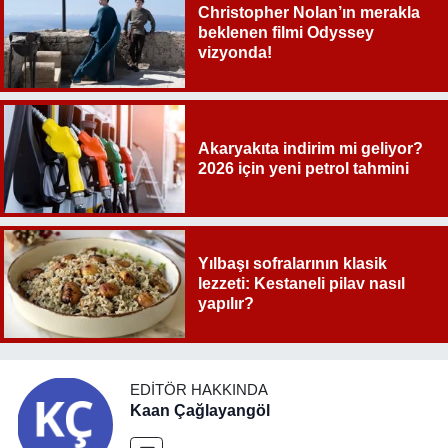
Christopher Nolan’ın merakla
beklenen filmi Odyssey
vizyonda!
Akaryakıta indirim mi geliyor?
2026 için yeni petrol tahmini
Yılbaşı sofralarının klasik
lezzeti: Kestaneli pilav nasıl
yapılır?
EDITÖR HAKKINDA
Kaan Çağlayangöl