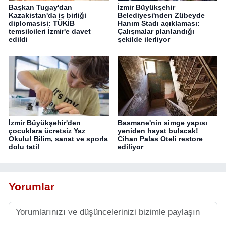
Başkan Tugay'dan
İzmir Büyükşehir
Kazakistan'da iş birliği
Belediyesi'nden Zübeyde
diplomasisi: TÜKİB
Hanım Stadı açıklaması:
temsilcileri İzmir'e davet
Çalışmalar planlandığı
edildi
şekilde ilerliyor
İzmir Büyükşehir'den
Basmane'nin simge yapısı
çocuklara ücretsiz Yaz
yeniden hayat bulacak!
Okulu! Bilim, sanat ve sporla
Cihan Palas Oteli restore
dolu tatil
ediliyor
Yorumlar