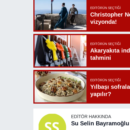
EDITÖRÜN SEÇTIĞI
Christopher N
vizyonda!
EDITÖRÜN SEÇTIĞI
Akaryakıta ind
tahmini
EDITÖRÜN SEÇTIĞI
Yılbaşı sofrala
yapılır?
EDITÖR HAKKINDA
Su Selin Bayramoğlu