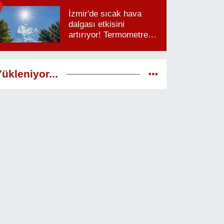
saatlere dikkat
İzmir'de sıcak hava
dalgası etkisini
artırıyor! Termometreler
38 dereceyi görecek
ükleniyor...