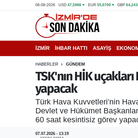
06-08-2026
USD
47,5986
EUR
55,0700
GBP
64,243
İZMİR
İzmir Nöbetçi Eczaneler
İHBAR HATTI
İzmir Hava Durumu
İZMİR
İHBAR HATTI
ASAYİŞ
EKONOM
DEPREM
İzmir Namaz Vakitleri
HABERLER
GÜNDEM
GENEL
İzmir Trafik Yoğunluk Haritası
TSK'nın HİK uçakları 
yapacak
EKONOMİ
Puan Durumu ve Fikstür
Türk Hava Kuvvetleri'nin Hav
SİYASET
Tüm Manşetler
Devlet ve Hükümet Başkanlar
SPOR
Son Dakika Haberleri
60 saat kesintisiz görev yapa
ASAYİŞ
Haber Arşivi
07.07.2026 - 13:19
YAYINLANMA