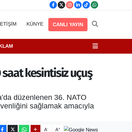
LETİŞİM
KÜNYE
CANLI YAYIN
EKLAM
 saat kesintisiz uçuş
ara'da düzenlenen 36. NATO
venliğini sağlamak amacıyla
-
+
A
A