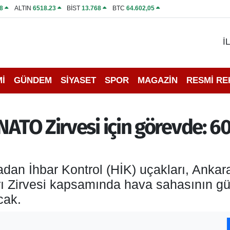
8
ALTIN
6518.23
BİST
13.768
BTC
64.602,05
İ
İ
GÜNDEM
SİYASET
SPOR
MAGAZİN
RESMİ R
NATO Zirvesi için görevde: 60
adan İhbar Kontrol (HİK) uçakları, Ank
ı Zirvesi kapsamında hava sahasının gü
cak.