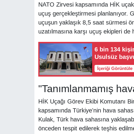
NATO Zirvesi kapsamında HİK uçakla
uçuş gerçekleştirmesi planlanıyor. G
uçuşun yaklaşık 8,5 saat sürmesi ön
uzatılmasına karşı uçuş ekipleri de ha
6 bin 134 kişi
Usulsüz başvu
İçeriği Görüntüle
"Tanımlanmamış hava 
HİK Uçağı Görev Ekibi Komutanı Binb
kapsamında Türkiye'nin hava sahasın
Kulak, Türk hava sahasına yaklaşab
önceden tespit edilerek teşhis edilme