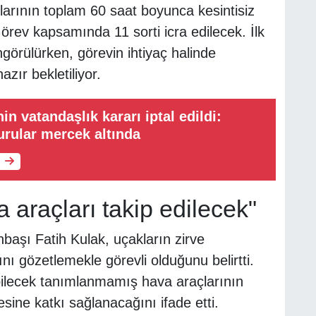
rının toplam 60 saat boyunca kesintisiz
örev kapsamında 11 sorti icra edilecek. İlk
görülürken, görevin ihtiyaç halinde
zır bekletiliyor.
nin vatandaşlık kararı iptal edildi:
rular mercek altında
araçları takip edilecek"
aşı Fatih Kulak, uçakların zirve
ı gözetlemekle görevli olduğunu belirtti.
ilecek tanımlanmamış hava araçlarının
sine katkı sağlanacağını ifade etti.