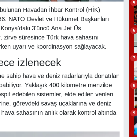
5
e bulunan Havadan İhbar Kontrol (HİK)
n 36. NATO Devlet ve Hükümet Başkanları
 Konya'daki 3'üncü Ana Jet Üs
6
, zirve süresince Türk hava sahasını
 erken uyarı ve koordinasyon sağlayacak.
7
ece izlenecek
ine sahip hava ve deniz radarlarıyla donatılan
abiliyor. Yaklaşık 400 kilometre menzilde
8
pit edebilen sistemler, elde edilen verileri
ine, görevdeki savaş uçaklarına ve deniz
 hava sahasının anlık olarak kontrol altında
9