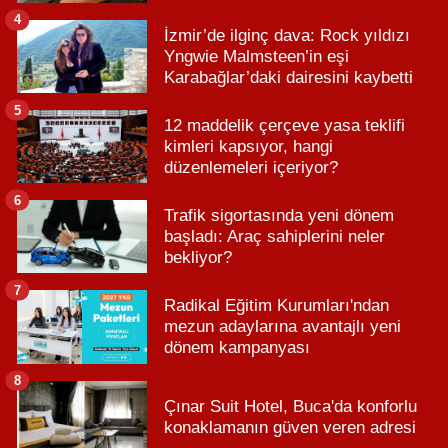
4
İzmir’de ilginç dava: Rock yıldızı
Yngwie Malmsteen’in eşi
Karabağlar’daki dairesini kaybetti
5
12 maddelik çerçeve yasa teklifi
kimleri kapsıyor, hangi
düzenlemeleri içeriyor?
6
Trafik sigortasında yeni dönem
başladı: Araç sahiplerini neler
bekliyor?
7
Radikal Eğitim Kurumları'ndan
mezun adaylarına avantajlı yeni
dönem kampanyası
8
Çınar Suit Hotel, Buca'da konforlu
konaklamanın güven veren adresi