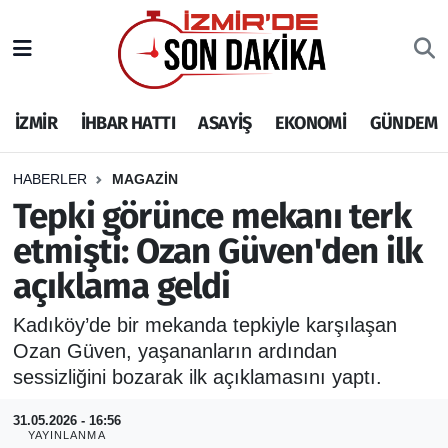
İZMİR
İzmir Nöbetçi Eczaneler
İZMİR
İHBAR HATTI
ASAYİŞ
EKONOMİ
GÜNDEM
İHBAR HATTI
İzmir Hava Durumu
DEPREM
İzmir Namaz Vakitleri
HABERLER
MAGAZİN
Tepki görünce mekanı terk
GENEL
İzmir Trafik Yoğunluk Haritası
etmişti: Ozan Güven'den ilk
açıklama geldi
EKONOMİ
Puan Durumu ve Fikstür
Kadıköy’de bir mekanda tepkiyle karşılaşan
SİYASET
Tüm Manşetler
Ozan Güven, yaşananların ardından
sessizliğini bozarak ilk açıklamasını yaptı.
SPOR
Son Dakika Haberleri
31.05.2026 - 16:56
ASAYİŞ
Haber Arşivi
YAYINLANMA