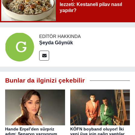
lezzeti: Kestaneli pilav nasıl
yapılır?
EDITÖR HAKKINDA
Şeyda Göynük
Bunlar da ilginizi çekebilir
Hande Erçel’den sürpriz
KÖFN boyband oluyor! İki
adım: Senaryo yazıyorum
yeni üye için çağrı yaptılar