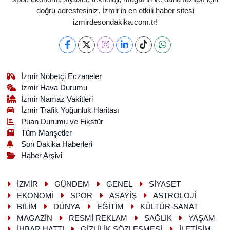
doğru adrestesiniz. İzmir'in en etkili haber sitesi
izmirdesondakika.com.tr!
İzmir Nöbetçi Eczaneler
İzmir Hava Durumu
İzmir Namaz Vakitleri
İzmir Trafik Yoğunluk Haritası
Puan Durumu ve Fikstür
Tüm Manşetler
Son Dakika Haberleri
Haber Arşivi
İZMİR
GÜNDEM
GENEL
SİYASET
EKONOMİ
SPOR
ASAYİŞ
ASTROLOJİ
BİLİM
DÜNYA
EĞİTİM
KÜLTÜR-SANAT
MAGAZİN
RESMİ REKLAM
SAĞLIK
YAŞAM
İHBAR HATTI
GİZLİLİK SÖZLEŞMESİ
İLETİŞİM