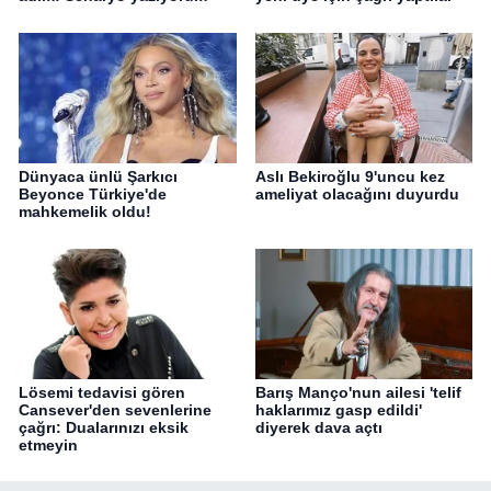
Dünyaca ünlü Şarkıcı
Aslı Bekiroğlu 9'uncu kez
Beyonce Türkiye'de
ameliyat olacağını duyurdu
mahkemelik oldu!
Lösemi tedavisi gören
Barış Manço'nun ailesi 'telif
Cansever'den sevenlerine
haklarımız gasp edildi'
çağrı: Dualarınızı eksik
diyerek dava açtı
etmeyin