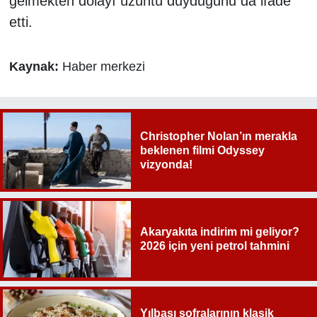
gelmekten dolayı üzüntü duyduğunu da ifade
etti.
Kaynak:
Haber merkezi
Christopher Nolan’ın merakla
beklenen filmi Odyssey
vizyonda!
Akaryakıta indirim mi geliyor?
2026 için yeni petrol tahmini
Yılbaşı sofralarının klasik