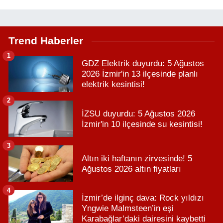
Trend Haberler
1
GDZ Elektrik duyurdu: 5 Ağustos
2026 İzmir'in 13 ilçesinde planlı
elektrik kesintisi!
2
İZSU duyurdu: 5 Ağustos 2026
İzmir'in 10 ilçesinde su kesintisi!
3
Altın iki haftanın zirvesinde! 5
Ağustos 2026 altın fiyatları
4
İzmir’de ilginç dava: Rock yıldızı
Yngwie Malmsteen’in eşi
Karabağlar’daki dairesini kaybetti