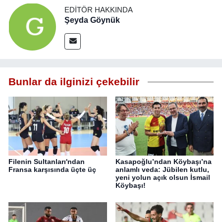
EDITÖR HAKKINDA
Şeyda Göynük
Bunlar da ilginizi çekebilir
Filenin Sultanları'ndan
Kasapoğlu’ndan Köybaşı’na
Fransa karşısında üçte üç
anlamlı veda: Jübilen kutlu,
yeni yolun açık olsun İsmail
Köybaşı!