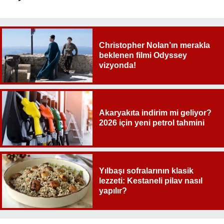
Christopher Nolan’ın merakla
beklenen filmi Odyssey
vizyonda!
Akaryakıta indirim mi geliyor?
2026 için yeni petrol tahmini
Yılbaşı sofralarının klasik
lezzeti: Kestaneli pilav nasıl
yapılır?