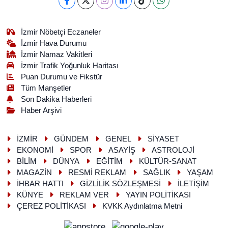
İzmir Nöbetçi Eczaneler
İzmir Hava Durumu
İzmir Namaz Vakitleri
İzmir Trafik Yoğunluk Haritası
Puan Durumu ve Fikstür
Tüm Manşetler
Son Dakika Haberleri
Haber Arşivi
İZMİR
GÜNDEM
GENEL
SİYASET
EKONOMİ
SPOR
ASAYİŞ
ASTROLOJİ
BİLİM
DÜNYA
EĞİTİM
KÜLTÜR-SANAT
MAGAZİN
RESMİ REKLAM
SAĞLIK
YAŞAM
İHBAR HATTI
GİZLİLİK SÖZLEŞMESİ
İLETİŞİM
KÜNYE
REKLAM VER
YAYIN POLİTİKASI
ÇEREZ POLİTİKASI
KVKK Aydınlatma Metni