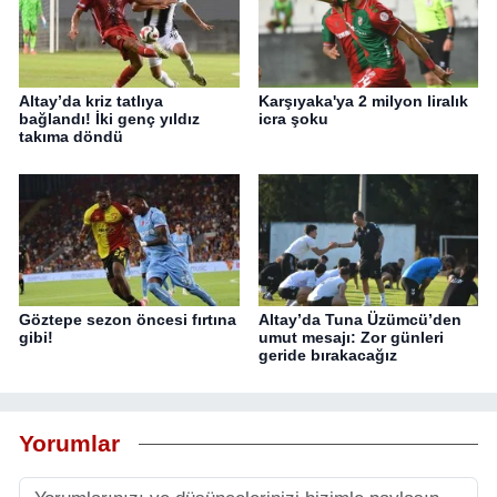
Altay’da kriz tatlıya
Karşıyaka'ya 2 milyon liralık
bağlandı! İki genç yıldız
icra şoku
takıma döndü
Göztepe sezon öncesi fırtına
Altay’da Tuna Üzümcü’den
gibi!
umut mesajı: Zor günleri
geride bırakacağız
Yorumlar