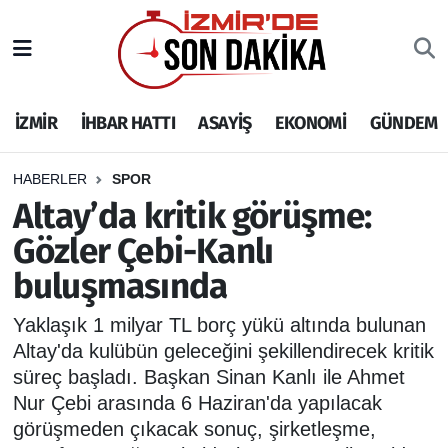
İZMİR
İzmir Nöbetçi Eczaneler
İZMİR
İHBAR HATTI
ASAYİŞ
EKONOMİ
GÜNDEM
İHBAR HATTI
İzmir Hava Durumu
DEPREM
İzmir Namaz Vakitleri
HABERLER
SPOR
Altay’da kritik görüşme:
GENEL
İzmir Trafik Yoğunluk Haritası
Gözler Çebi-Kanlı
buluşmasında
EKONOMİ
Puan Durumu ve Fikstür
Yaklaşık 1 milyar TL borç yükü altında bulunan
SİYASET
Tüm Manşetler
Altay'da kulübün geleceğini şekillendirecek kritik
süreç başladı. Başkan Sinan Kanlı ile Ahmet
SPOR
Son Dakika Haberleri
Nur Çebi arasında 6 Haziran'da yapılacak
görüşmeden çıkacak sonuç, şirketleşme,
ASAYİŞ
Haber Arşivi