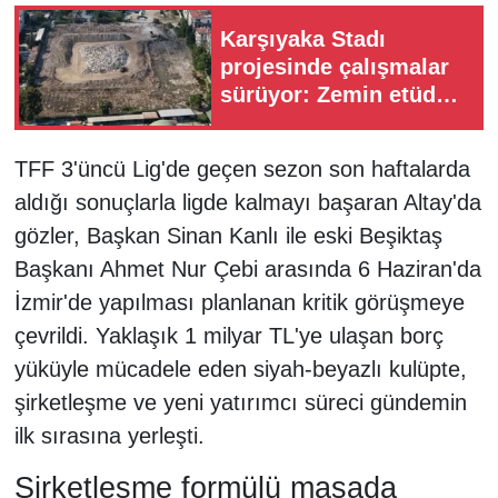
Karşıyaka Stadı
projesinde çalışmalar
sürüyor: Zemin etüdü
süreci başladı
TFF 3'üncü Lig'de geçen sezon son haftalarda
aldığı sonuçlarla ligde kalmayı başaran Altay'da
gözler, Başkan Sinan Kanlı ile eski Beşiktaş
Başkanı Ahmet Nur Çebi arasında 6 Haziran'da
İzmir'de yapılması planlanan kritik görüşmeye
çevrildi. Yaklaşık 1 milyar TL'ye ulaşan borç
yüküyle mücadele eden siyah-beyazlı kulüpte,
şirketleşme ve yeni yatırımcı süreci gündemin
ilk sırasına yerleşti.
Şirketleşme formülü masada