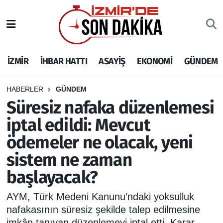
İZMİR
İzmir Nöbetçi Eczaneler
İZMİR
İHBAR HATTI
ASAYİŞ
EKONOMİ
GÜNDEM
İHBAR HATTI
İzmir Hava Durumu
DEPREM
İzmir Namaz Vakitleri
HABERLER
GÜNDEM
Süresiz nafaka düzenlemesi
GENEL
İzmir Trafik Yoğunluk Haritası
iptal edildi: Mevcut
ödemeler ne olacak, yeni
EKONOMİ
Puan Durumu ve Fikstür
sistem ne zaman
SİYASET
Tüm Manşetler
başlayacak?
SPOR
Son Dakika Haberleri
AYM, Türk Medeni Kanunu’ndaki yoksulluk
nafakasının süresiz şekilde talep edilmesine
ASAYİŞ
Haber Arşivi
imkân tanıyan düzenlemeyi iptal etti. Karar