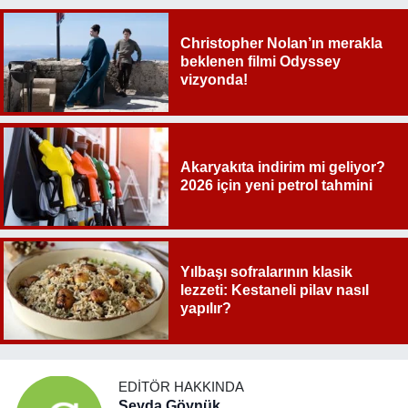
Christopher Nolan’ın merakla
beklenen filmi Odyssey
vizyonda!
Akaryakıta indirim mi geliyor?
2026 için yeni petrol tahmini
Yılbaşı sofralarının klasik
lezzeti: Kestaneli pilav nasıl
yapılır?
EDITÖR HAKKINDA
Şeyda Göynük