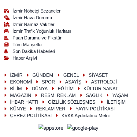
İzmir Nöbetçi Eczaneler
İzmir Hava Durumu
İzmir Namaz Vakitleri
İzmir Trafik Yoğunluk Haritası
Puan Durumu ve Fikstür
Tüm Manşetler
Son Dakika Haberleri
Haber Arşivi
İZMİR
GÜNDEM
GENEL
SİYASET
EKONOMİ
SPOR
ASAYİŞ
ASTROLOJİ
BİLİM
DÜNYA
EĞİTİM
KÜLTÜR-SANAT
MAGAZİN
RESMİ REKLAM
SAĞLIK
YAŞAM
İHBAR HATTI
GİZLİLİK SÖZLEŞMESİ
İLETİŞİM
KÜNYE
REKLAM VER
YAYIN POLİTİKASI
ÇEREZ POLİTİKASI
KVKK Aydınlatma Metni