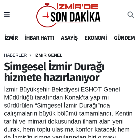
İZMİR
İzmir Nöbetçi Eczaneler
İZMİR
İHBAR HATTI
ASAYİŞ
EKONOMİ
GÜNDEM
İHBAR HATTI
İzmir Hava Durumu
DEPREM
İzmir Namaz Vakitleri
HABERLER
İZMİR GENEL
Simgesel İzmir Durağı
GENEL
İzmir Trafik Yoğunluk Haritası
hizmete hazırlanıyor
EKONOMİ
Puan Durumu ve Fikstür
İzmir Büyükşehir Belediyesi ESHOT Genel
Müdürlüğü tarafından Konak’ta yapımı
SİYASET
Tüm Manşetler
sürdürülen “Simgesel İzmir Durağı”nda
çalışmaların büyük bölümü tamamlandı. Kentin
SPOR
Son Dakika Haberleri
tarihi ve mimari dokusundan ilham alan yeni
durak, hem toplu ulaşıma konfor katacak hem
ASAYİŞ
Haber Arşivi
de İzmir’in simge yapılarından biri olmayı