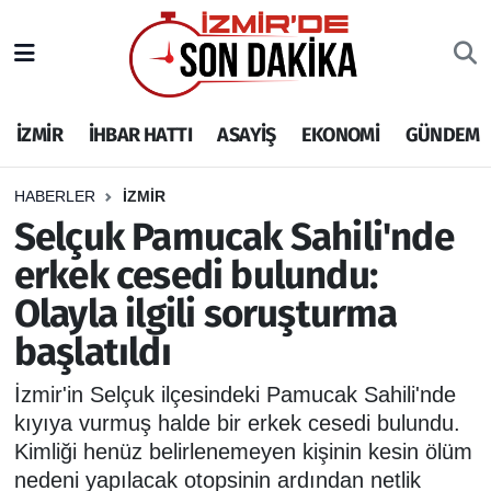
İZMİR
İzmir Nöbetçi Eczaneler
İZMİR
İHBAR HATTI
ASAYİŞ
EKONOMİ
GÜNDEM
İHBAR HATTI
İzmir Hava Durumu
DEPREM
İzmir Namaz Vakitleri
HABERLER
İZMİR
Selçuk Pamucak Sahili'nde
GENEL
İzmir Trafik Yoğunluk Haritası
erkek cesedi bulundu:
Olayla ilgili soruşturma
EKONOMİ
Puan Durumu ve Fikstür
başlatıldı
SİYASET
Tüm Manşetler
İzmir'in Selçuk ilçesindeki Pamucak Sahili'nde
SPOR
Son Dakika Haberleri
kıyıya vurmuş halde bir erkek cesedi bulundu.
Kimliği henüz belirlenemeyen kişinin kesin ölüm
ASAYİŞ
Haber Arşivi
nedeni yapılacak otopsinin ardından netlik