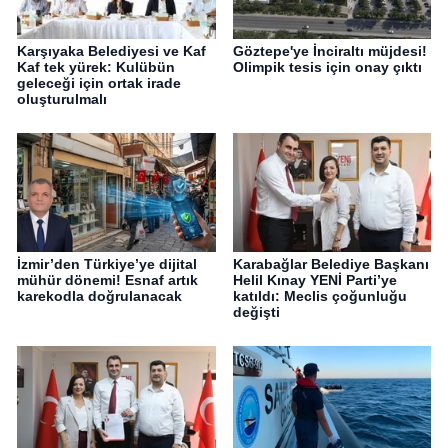
Karşıyaka Belediyesi ve Kaf
Göztepe'ye İnciraltı müjdesi!
Kaf tek yürek: Kulübün
Olimpik tesis için onay çıktı
geleceği için ortak irade
oluşturulmalı
İzmir’den Türkiye’ye dijital
Karabağlar Belediye Başkanı
mühür dönemi! Esnaf artık
Helil Kınay YENİ Parti’ye
karekodla doğrulanacak
katıldı: Meclis çoğunluğu
değişti