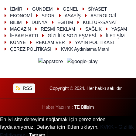
İZMİR
GÜNDEM
GENEL
SİYASET
EKONOMİ
SPOR
ASAYİŞ
ASTROLOJİ
BİLİM
DÜNYA
EĞİTİM
KÜLTÜR-SANAT
MAGAZİN
RESMİ REKLAM
SAĞLIK
YAŞAM
İHBAR HATTI
GİZLİLİK SÖZLEŞMESİ
İLETİŞİM
KÜNYE
REKLAM VER
YAYIN POLİTİKASI
ÇEREZ POLİTİKASI
KVKK Aydınlatma Metni
RSS
Copyright © 2024. Her hakkı saklıdır.
Haber Yazılımı:
TE Bilişim
En iyi site deneyimi sağlamak için çerezlerden
faydalanıyoruz. Detaylar için lütfen tıklayın.
KVKK - Gizlilik
Politikamız
Tamam