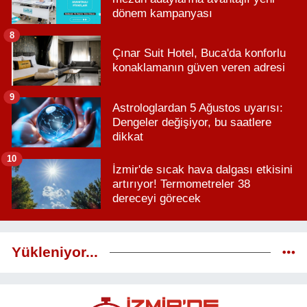
dönem kampanyası
8
Çınar Suit Hotel, Buca'da konforlu
konaklamanın güven veren adresi
9
Astrologlardan 5 Ağustos uyarısı:
Dengeler değişiyor, bu saatlere
dikkat
10
İzmir'de sıcak hava dalgası etkisini
artırıyor! Termometreler 38
dereceyi görecek
Yükleniyor...