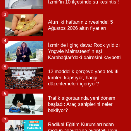
İzmir'in 10 ilçesinde su kesintisi!
3
Altın iki haftanın zirvesinde! 5
Ağustos 2026 altın fiyatları
4
İzmir’de ilginç dava: Rock yıldızı
Yngwie Malmsteen’in eşi
Karabağlar’daki dairesini kaybetti
5
12 maddelik çerçeve yasa teklifi
kimleri kapsıyor, hangi
düzenlemeleri içeriyor?
6
Trafik sigortasında yeni dönem
başladı: Araç sahiplerini neler
bekliyor?
7
Radikal Eğitim Kurumları'ndan
mezun adaylarına avantajlı yeni