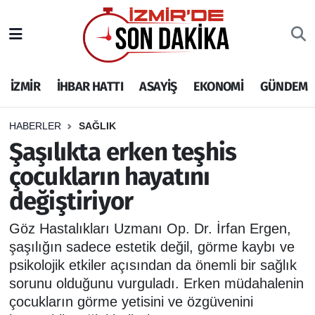
İZMİR
İzmir Nöbetçi Eczaneler
İZMİR
İHBAR HATTI
ASAYİŞ
EKONOMİ
GÜNDEM
İHBAR HATTI
İzmir Hava Durumu
DEPREM
İzmir Namaz Vakitleri
HABERLER
SAĞLIK
Şaşılıkta erken teşhis
GENEL
İzmir Trafik Yoğunluk Haritası
çocukların hayatını
değiştiriyor
EKONOMİ
Puan Durumu ve Fikstür
Göz Hastalıkları Uzmanı Op. Dr. İrfan Ergen,
SİYASET
Tüm Manşetler
şaşılığın sadece estetik değil, görme kaybı ve
psikolojik etkiler açısından da önemli bir sağlık
SPOR
Son Dakika Haberleri
sorunu olduğunu vurguladı. Erken müdahalenin
çocukların görme yetisini ve özgüvenini
ASAYİŞ
Haber Arşivi