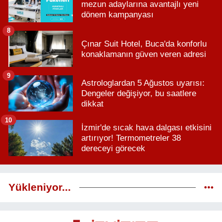
mezun adaylarına avantajlı yeni
dönem kampanyası
8
Çınar Suit Hotel, Buca'da konforlu
konaklamanın güven veren adresi
9
Astrologlardan 5 Ağustos uyarısı:
Dengeler değişiyor, bu saatlere
dikkat
10
İzmir'de sıcak hava dalgası etkisini
artırıyor! Termometreler 38
dereceyi görecek
Yükleniyor...