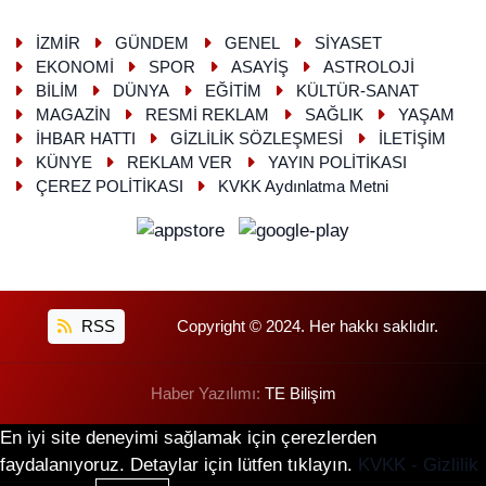
İZMİR
GÜNDEM
GENEL
SİYASET
EKONOMİ
SPOR
ASAYİŞ
ASTROLOJİ
BİLİM
DÜNYA
EĞİTİM
KÜLTÜR-SANAT
MAGAZİN
RESMİ REKLAM
SAĞLIK
YAŞAM
İHBAR HATTI
GİZLİLİK SÖZLEŞMESİ
İLETİŞİM
KÜNYE
REKLAM VER
YAYIN POLİTİKASI
ÇEREZ POLİTİKASI
KVKK Aydınlatma Metni
RSS
Copyright © 2024. Her hakkı saklıdır.
Haber Yazılımı:
TE Bilişim
En iyi site deneyimi sağlamak için çerezlerden
faydalanıyoruz. Detaylar için lütfen tıklayın.
KVKK - Gizlilik