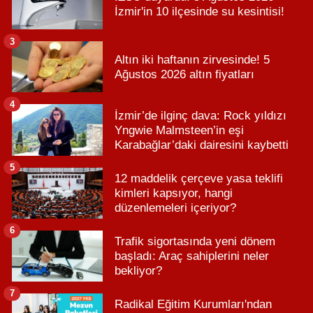
İzmir'in 10 ilçesinde su kesintisi!
3
Altın iki haftanın zirvesinde! 5
Ağustos 2026 altın fiyatları
4
İzmir’de ilginç dava: Rock yıldızı
Yngwie Malmsteen’in eşi
Karabağlar’daki dairesini kaybetti
5
12 maddelik çerçeve yasa teklifi
kimleri kapsıyor, hangi
düzenlemeleri içeriyor?
6
Trafik sigortasında yeni dönem
başladı: Araç sahiplerini neler
bekliyor?
7
Radikal Eğitim Kurumları'ndan