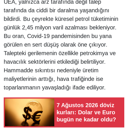
UEA, yalnızca arz tarafında değil talep
tarafında da ciddi bir daralma yaşandığını
bildirdi. Bu çeyrekte küresel petrol tüketiminin
günlük 2,45 milyon varil azalması bekleniyor.
Bu oran, Covid-19 pandemisinden bu yana
görülen en sert düşüş olarak öne çıkıyor.
Talepteki gerilemenin özellikle petrokimya ve
havacılık sektörlerini etkilediği belirtiliyor.
Hammadde sıkıntısı nedeniyle üretim
maliyetlerinin arttığı, hava trafiğinde ise
toparlanmanın yavaşladığı ifade ediliyor.
7 Ağustos 2026 döviz
kurları: Dolar ve Euro
bugün ne kadar oldu?