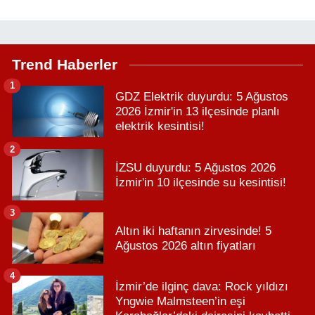
Trend Haberler
1
GDZ Elektrik duyurdu: 5 Ağustos
2026 İzmir'in 13 ilçesinde planlı
elektrik kesintisi!
2
İZSU duyurdu: 5 Ağustos 2026
İzmir'in 10 ilçesinde su kesintisi!
3
Altın iki haftanın zirvesinde! 5
Ağustos 2026 altın fiyatları
4
İzmir’de ilginç dava: Rock yıldızı
Yngwie Malmsteen’in eşi