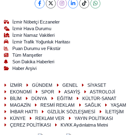
İzmir Nöbetçi Eczaneler
İzmir Hava Durumu
İzmir Namaz Vakitleri
İzmir Trafik Yoğunluk Haritası
Puan Durumu ve Fikstür
Tüm Manşetler
Son Dakika Haberleri
Haber Arşivi
İZMİR
GÜNDEM
GENEL
SİYASET
EKONOMİ
SPOR
ASAYİŞ
ASTROLOJİ
BİLİM
DÜNYA
EĞİTİM
KÜLTÜR-SANAT
MAGAZİN
RESMİ REKLAM
SAĞLIK
YAŞAM
İHBAR HATTI
GİZLİLİK SÖZLEŞMESİ
İLETİŞİM
KÜNYE
REKLAM VER
YAYIN POLİTİKASI
ÇEREZ POLİTİKASI
KVKK Aydınlatma Metni