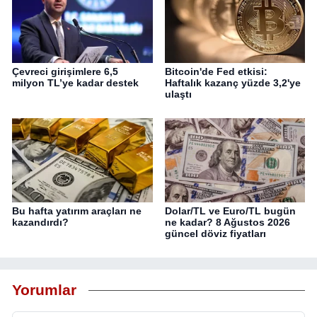
Çevreci girişimlere 6,5
Bitcoin'de Fed etkisi:
milyon TL’ye kadar destek
Haftalık kazanç yüzde 3,2'ye
ulaştı
Bu hafta yatırım araçları ne
Dolar/TL ve Euro/TL bugün
kazandırdı?
ne kadar? 8 Ağustos 2026
güncel döviz fiyatları
Yorumlar