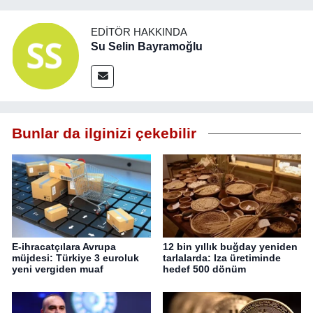
EDITÖR HAKKINDA
Su Selin Bayramoğlu
Bunlar da ilginizi çekebilir
E-ihracatçılara Avrupa
12 bin yıllık buğday yeniden
müjdesi: Türkiye 3 euroluk
tarlalarda: Iza üretiminde
yeni vergiden muaf
hedef 500 dönüm