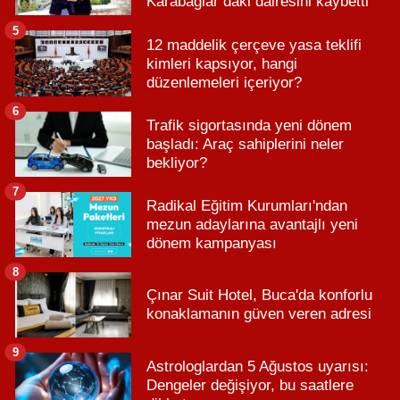
Karabağlar’daki dairesini kaybetti
5
12 maddelik çerçeve yasa teklifi
kimleri kapsıyor, hangi
düzenlemeleri içeriyor?
6
Trafik sigortasında yeni dönem
başladı: Araç sahiplerini neler
bekliyor?
7
Radikal Eğitim Kurumları'ndan
mezun adaylarına avantajlı yeni
dönem kampanyası
8
Çınar Suit Hotel, Buca'da konforlu
konaklamanın güven veren adresi
9
Astrologlardan 5 Ağustos uyarısı:
Dengeler değişiyor, bu saatlere