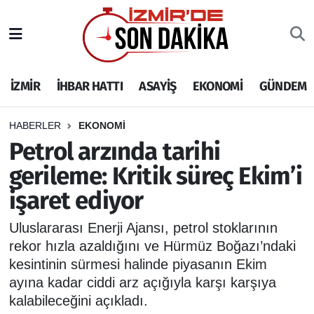
İZMİR
İzmir Nöbetçi Eczaneler
İZMİR
İHBAR HATTI
ASAYİŞ
EKONOMİ
GÜNDEM
İHBAR HATTI
İzmir Hava Durumu
DEPREM
İzmir Namaz Vakitleri
HABERLER
EKONOMİ
Petrol arzında tarihi
GENEL
İzmir Trafik Yoğunluk Haritası
gerileme: Kritik süreç Ekim’i
işaret ediyor
EKONOMİ
Puan Durumu ve Fikstür
Uluslararası Enerji Ajansı, petrol stoklarının
SİYASET
Tüm Manşetler
rekor hızla azaldığını ve Hürmüz Boğazı’ndaki
kesintinin sürmesi halinde piyasanın Ekim
SPOR
Son Dakika Haberleri
ayına kadar ciddi arz açığıyla karşı karşıya
kalabileceğini açıkladı.
ASAYİŞ
Haber Arşivi