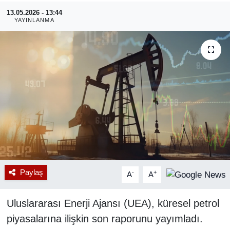
13.05.2026 - 13:44
RESMİ REKLAM
YAYINLANMA
Paylaş
-
+
A
A
Uluslararası Enerji Ajansı (UEA), küresel petrol
piyasalarına ilişkin son raporunu yayımladı.