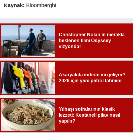
Kaynak:
Bloomberght
Christopher Nolan’ın merakla
beklenen filmi Odyssey
vizyonda!
Akaryakıta indirim mi geliyor?
2026 için yeni petrol tahmini
Yılbaşı sofralarının klasik
lezzeti: Kestaneli pilav nasıl
yapılır?