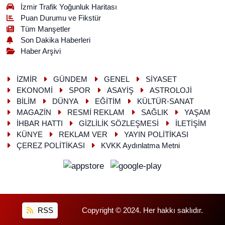
İzmir Trafik Yoğunluk Haritası
Puan Durumu ve Fikstür
Tüm Manşetler
Son Dakika Haberleri
Haber Arşivi
İZMİR
GÜNDEM
GENEL
SİYASET
EKONOMİ
SPOR
ASAYİŞ
ASTROLOJİ
BİLİM
DÜNYA
EĞİTİM
KÜLTÜR-SANAT
MAGAZİN
RESMİ REKLAM
SAĞLIK
YAŞAM
İHBAR HATTI
GİZLİLİK SÖZLEŞMESİ
İLETİŞİM
KÜNYE
REKLAM VER
YAYIN POLİTİKASI
ÇEREZ POLİTİKASI
KVKK Aydınlatma Metni
RSS
Copyright © 2024. Her hakkı saklıdır.