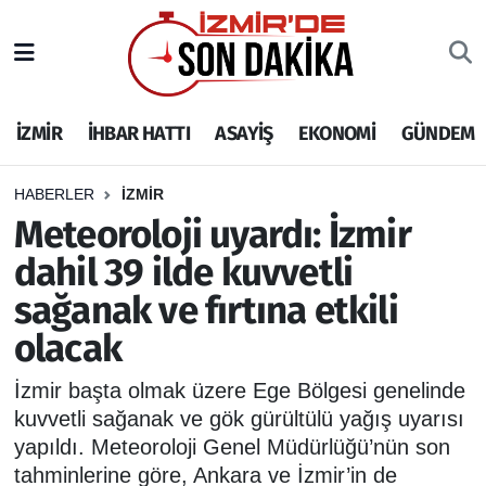
İZMİR
İzmir Nöbetçi Eczaneler
İZMİR
İHBAR HATTI
ASAYİŞ
EKONOMİ
GÜNDEM
İHBAR HATTI
İzmir Hava Durumu
DEPREM
İzmir Namaz Vakitleri
HABERLER
İZMİR
Meteoroloji uyardı: İzmir
GENEL
İzmir Trafik Yoğunluk Haritası
dahil 39 ilde kuvvetli
sağanak ve fırtına etkili
EKONOMİ
Puan Durumu ve Fikstür
olacak
SİYASET
Tüm Manşetler
İzmir başta olmak üzere Ege Bölgesi genelinde
SPOR
Son Dakika Haberleri
kuvvetli sağanak ve gök gürültülü yağış uyarısı
yapıldı. Meteoroloji Genel Müdürlüğü’nün son
ASAYİŞ
Haber Arşivi
tahminlerine göre, Ankara ve İzmir’in de