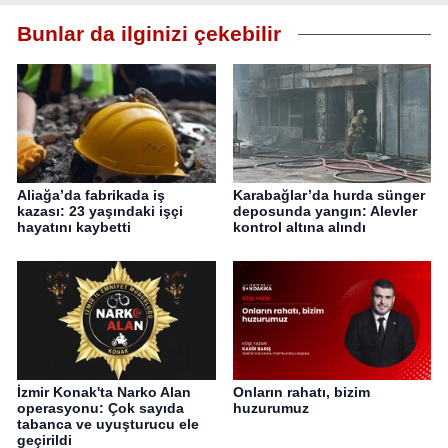
Bunlar da ilginizi çekebilir
Aliağa’da fabrikada iş
Karabağlar’da hurda sünger
kazası: 23 yaşındaki işçi
deposunda yangın: Alevler
hayatını kaybetti
kontrol altına alındı
İzmir Konak'ta Narko Alan
Onların rahatı, bizim
operasyonu: Çok sayıda
huzurumuz
tabanca ve uyuşturucu ele
geçirildi