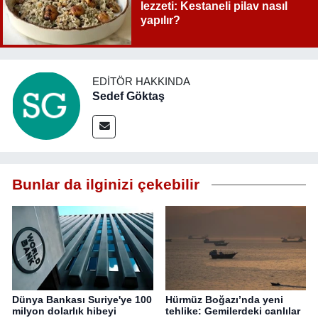
lezzeti: Kestaneli pilav nasıl
yapılır?
EDITÖR HAKKINDA
Sedef Göktaş
Bunlar da ilginizi çekebilir
Dünya Bankası Suriye'ye 100
Hürmüz Boğazı’nda yeni
milyon dolarlık hibeyi
tehlike: Gemilerdeki canlılar