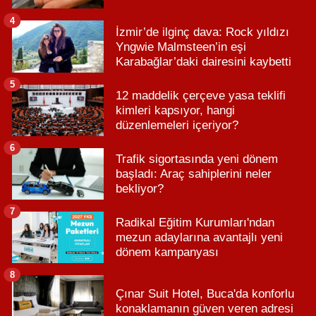
4
İzmir’de ilginç dava: Rock yıldızı
Yngwie Malmsteen’in eşi
Karabağlar’daki dairesini kaybetti
5
12 maddelik çerçeve yasa teklifi
kimleri kapsıyor, hangi
düzenlemeleri içeriyor?
6
Trafik sigortasında yeni dönem
başladı: Araç sahiplerini neler
bekliyor?
7
Radikal Eğitim Kurumları'ndan
mezun adaylarına avantajlı yeni
dönem kampanyası
8
Çınar Suit Hotel, Buca'da konforlu
konaklamanın güven veren adresi