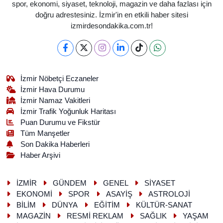
spor, ekonomi, siyaset, teknoloji, magazin ve daha fazlası için
doğru adrestesiniz. İzmir'in en etkili haber sitesi
izmirdesondakika.com.tr!
İzmir Nöbetçi Eczaneler
İzmir Hava Durumu
İzmir Namaz Vakitleri
İzmir Trafik Yoğunluk Haritası
Puan Durumu ve Fikstür
Tüm Manşetler
Son Dakika Haberleri
Haber Arşivi
İZMİR
GÜNDEM
GENEL
SİYASET
EKONOMİ
SPOR
ASAYİŞ
ASTROLOJİ
BİLİM
DÜNYA
EĞİTİM
KÜLTÜR-SANAT
MAGAZİN
RESMİ REKLAM
SAĞLIK
YAŞAM