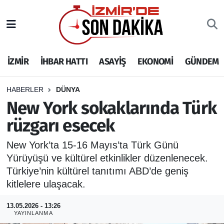
İZMİR
İzmir Nöbetçi Eczaneler
İZMİR
İHBAR HATTI
ASAYİŞ
EKONOMİ
GÜNDEM
İHBAR HATTI
İzmir Hava Durumu
DEPREM
İzmir Namaz Vakitleri
HABERLER
DÜNYA
New York sokaklarında Türk
GENEL
İzmir Trafik Yoğunluk Haritası
rüzgarı esecek
EKONOMİ
Puan Durumu ve Fikstür
New York’ta 15-16 Mayıs’ta Türk Günü
Yürüyüşü ve kültürel etkinlikler düzenlenecek.
SİYASET
Tüm Manşetler
Türkiye’nin kültürel tanıtımı ABD’de geniş
kitlelere ulaşacak.
SPOR
Son Dakika Haberleri
13.05.2026 - 13:26
YAYINLANMA
ASAYİŞ
Haber Arşivi