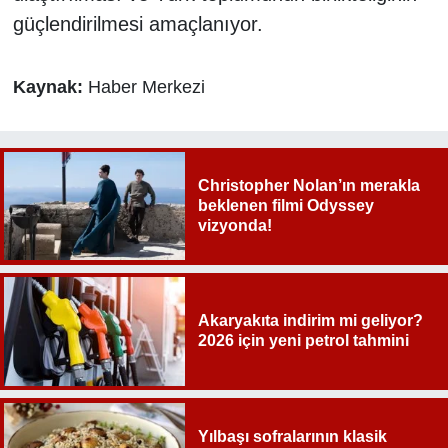
güçlendirilmesi amaçlanıyor.
Kaynak:
Haber Merkezi
Christopher Nolan’ın merakla
beklenen filmi Odyssey
vizyonda!
Akaryakıta indirim mi geliyor?
2026 için yeni petrol tahmini
Yılbaşı sofralarının klasik