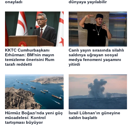
onayladı
dünyaya yayılabilir
KKTC Cumhurbaşkanı
Canlı yayın sırasında silahlı
Erhürman: BM'nin mayın
saldırıya uğrayan sosyal
temizleme önerisini Rum
medya fenomeni yaşamını
tarafı reddetti
yitirdi
Hürmüz Boğazı’nda yeni güç
İsrail Lübnan’ın güneyine
mücadelesi: Kontrol
saldırı başlattı
tartışması büyüyor