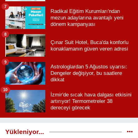
7
Radikal Eğitim Kurumları'ndan
mezun adaylarına avantajlı yeni
dönem kampanyası
8
Çınar Suit Hotel, Buca'da konforlu
konaklamanın güven veren adresi
9
Astrologlardan 5 Ağustos uyarısı:
Dengeler değişiyor, bu saatlere
dikkat
10
İzmir'de sıcak hava dalgası etkisini
artırıyor! Termometreler 38
dereceyi görecek
Yükleniyor...