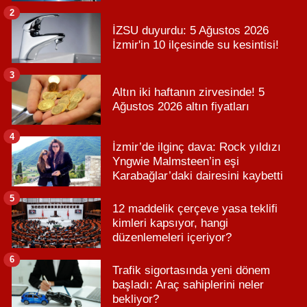
2
İZSU duyurdu: 5 Ağustos 2026
İzmir'in 10 ilçesinde su kesintisi!
3
Altın iki haftanın zirvesinde! 5
Ağustos 2026 altın fiyatları
4
İzmir’de ilginç dava: Rock yıldızı
Yngwie Malmsteen’in eşi
Karabağlar’daki dairesini kaybetti
5
12 maddelik çerçeve yasa teklifi
kimleri kapsıyor, hangi
düzenlemeleri içeriyor?
6
Trafik sigortasında yeni dönem
başladı: Araç sahiplerini neler
bekliyor?