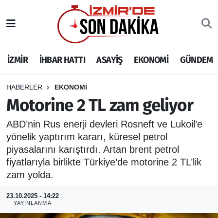
İZMİR
İzmir Nöbetçi Eczaneler
İZMİR
İHBAR HATTI
ASAYİŞ
EKONOMİ
GÜNDEM
İHBAR HATTI
İzmir Hava Durumu
DEPREM
İzmir Namaz Vakitleri
HABERLER
EKONOMİ
Motorine 2 TL zam geliyor
GENEL
İzmir Trafik Yoğunluk Haritası
ABD’nin Rus enerji devleri Rosneft ve Lukoil’e
yönelik yaptırım kararı, küresel petrol
EKONOMİ
Puan Durumu ve Fikstür
piyasalarını karıştırdı. Artan brent petrol
SİYASET
Tüm Manşetler
fiyatlarıyla birlikte Türkiye’de motorine 2 TL’lik
zam yolda.
SPOR
Son Dakika Haberleri
23.10.2025 - 14:22
YAYINLANMA
ASAYİŞ
Haber Arşivi