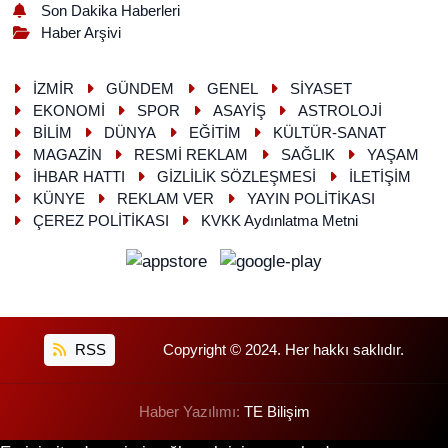
Son Dakika Haberleri
Haber Arşivi
İZMİR
GÜNDEM
GENEL
SİYASET
EKONOMİ
SPOR
ASAYİŞ
ASTROLOJİ
BİLİM
DÜNYA
EĞİTİM
KÜLTÜR-SANAT
MAGAZİN
RESMİ REKLAM
SAĞLIK
YAŞAM
İHBAR HATTI
GİZLİLİK SÖZLEŞMESİ
İLETİŞİM
KÜNYE
REKLAM VER
YAYIN POLİTİKASI
ÇEREZ POLİTİKASI
KVKK Aydınlatma Metni
RSS
Copyright © 2024. Her hakkı saklıdır.
Haber Yazılımı:
TE Bilişim