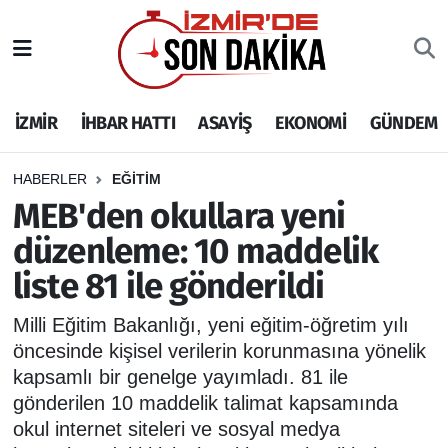
İZMİR
İzmir Nöbetçi Eczaneler
İZMİR
İHBAR HATTI
ASAYİŞ
EKONOMİ
GÜNDEM
İHBAR HATTI
İzmir Hava Durumu
DEPREM
İzmir Namaz Vakitleri
HABERLER
EĞİTİM
MEB'den okullara yeni
GENEL
İzmir Trafik Yoğunluk Haritası
düzenleme: 10 maddelik
liste 81 ile gönderildi
EKONOMİ
Puan Durumu ve Fikstür
Milli Eğitim Bakanlığı, yeni eğitim-öğretim yılı
SİYASET
Tüm Manşetler
öncesinde kişisel verilerin korunmasına yönelik
kapsamlı bir genelge yayımladı. 81 ile
SPOR
Son Dakika Haberleri
gönderilen 10 maddelik talimat kapsamında
okul internet siteleri ve sosyal medya
ASAYİŞ
Haber Arşivi