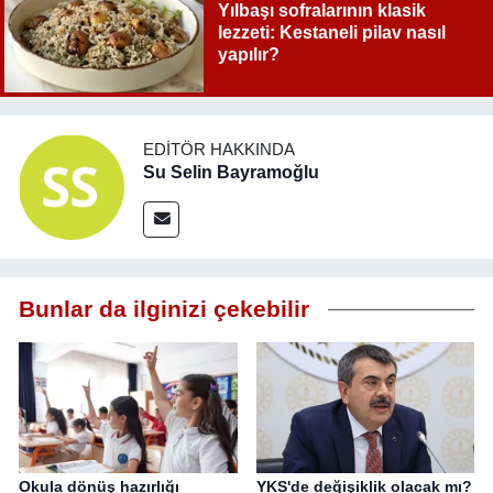
Yılbaşı sofralarının klasik
lezzeti: Kestaneli pilav nasıl
yapılır?
EDITÖR HAKKINDA
Su Selin Bayramoğlu
Bunlar da ilginizi çekebilir
Okula dönüş hazırlığı
YKS'de değişiklik olacak mı?