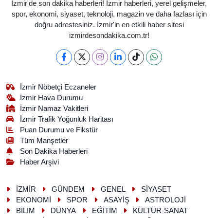
İzmir'de son dakika haberleri! İzmir haberleri, yerel gelişmeler,
spor, ekonomi, siyaset, teknoloji, magazin ve daha fazlası için
doğru adrestesiniz. İzmir'in en etkili haber sitesi
izmirdesondakika.com.tr!
İzmir Nöbetçi Eczaneler
İzmir Hava Durumu
İzmir Namaz Vakitleri
İzmir Trafik Yoğunluk Haritası
Puan Durumu ve Fikstür
Tüm Manşetler
Son Dakika Haberleri
Haber Arşivi
İZMİR
GÜNDEM
GENEL
SİYASET
EKONOMİ
SPOR
ASAYİŞ
ASTROLOJİ
BİLİM
DÜNYA
EĞİTİM
KÜLTÜR-SANAT