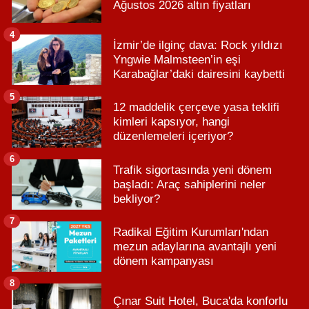
Ağustos 2026 altın fiyatları
4
İzmir’de ilginç dava: Rock yıldızı
Yngwie Malmsteen’in eşi
Karabağlar’daki dairesini kaybetti
5
12 maddelik çerçeve yasa teklifi
kimleri kapsıyor, hangi
düzenlemeleri içeriyor?
6
Trafik sigortasında yeni dönem
başladı: Araç sahiplerini neler
bekliyor?
7
Radikal Eğitim Kurumları'ndan
mezun adaylarına avantajlı yeni
dönem kampanyası
8
Çınar Suit Hotel, Buca'da konforlu