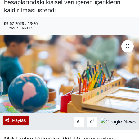
hesaplarındaki kişisel veri içeren içeriklerin
kaldırılması istendi.
RESMİ REKLAM
09.07.2026 - 13:20
YAYINLANMA
Paylaş
-
+
A
A
Milli Eğitim Bakanlığı (MEB), yeni eğitim-