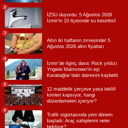
2
İZSU duyurdu: 5 Ağustos 2026
İzmir'in 10 ilçesinde su kesintisi!
3
Altın iki haftanın zirvesinde! 5
Ağustos 2026 altın fiyatları
4
İzmir’de ilginç dava: Rock yıldızı
Yngwie Malmsteen’in eşi
Karabağlar’daki dairesini kaybetti
5
12 maddelik çerçeve yasa teklifi
kimleri kapsıyor, hangi
düzenlemeleri içeriyor?
6
Trafik sigortasında yeni dönem
başladı: Araç sahiplerini neler
bekliyor?