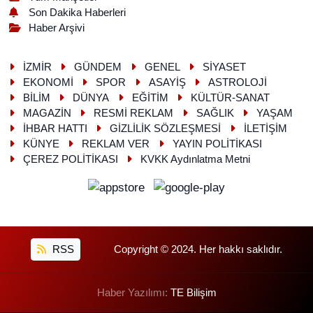
Son Dakika Haberleri
Haber Arşivi
İZMİR
GÜNDEM
GENEL
SİYASET
EKONOMİ
SPOR
ASAYİŞ
ASTROLOJİ
BİLİM
DÜNYA
EĞİTİM
KÜLTÜR-SANAT
MAGAZİN
RESMİ REKLAM
SAĞLIK
YAŞAM
İHBAR HATTI
GİZLİLİK SÖZLEŞMESİ
İLETİŞİM
KÜNYE
REKLAM VER
YAYIN POLİTİKASI
ÇEREZ POLİTİKASI
KVKK Aydınlatma Metni
RSS
Copyright © 2024. Her hakkı saklıdır.
Haber Yazılımı:
TE Bilişim