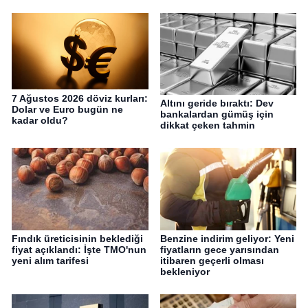
7 Ağustos 2026 döviz kurları:
Altını geride bıraktı: Dev
Dolar ve Euro bugün ne
bankalardan gümüş için
kadar oldu?
dikkat çeken tahmin
Fındık üreticisinin beklediği
Benzine indirim geliyor: Yeni
fiyat açıklandı: İşte TMO'nun
fiyatların gece yarısından
yeni alım tarifesi
itibaren geçerli olması
bekleniyor