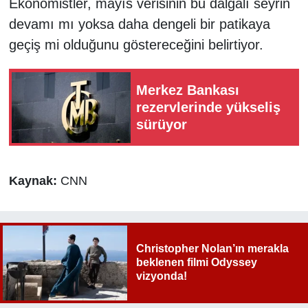
Ekonomistler, mayıs verisinin bu dalgalı seyrin
devamı mı yoksa daha dengeli bir patikaya
geçiş mi olduğunu göstereceğini belirtiyor.
Merkez Bankası
rezervlerinde yükseliş
sürüyor
Kaynak:
CNN
Christopher Nolan’ın merakla
beklenen filmi Odyssey
vizyonda!