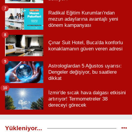
7
Radikal Eğitim Kurumları'ndan
mezun adaylarına avantajlı yeni
dönem kampanyası
8
Çınar Suit Hotel, Buca'da konforlu
konaklamanın güven veren adresi
9
Astrologlardan 5 Ağustos uyarısı:
Dengeler değişiyor, bu saatlere
dikkat
10
İzmir'de sıcak hava dalgası etkisini
artırıyor! Termometreler 38
dereceyi görecek
Yükleniyor...