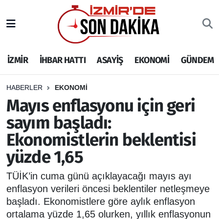
İZMİR
İzmir Nöbetçi Eczaneler
İZMİR
İHBAR HATTI
ASAYİŞ
EKONOMİ
GÜNDEM
İHBAR HATTI
İzmir Hava Durumu
DEPREM
İzmir Namaz Vakitleri
HABERLER
EKONOMİ
Mayıs enflasyonu için geri
GENEL
İzmir Trafik Yoğunluk Haritası
sayım başladı:
Ekonomistlerin beklentisi
EKONOMİ
Puan Durumu ve Fikstür
yüzde 1,65
SİYASET
Tüm Manşetler
TÜİK’in cuma günü açıklayacağı mayıs ayı
SPOR
Son Dakika Haberleri
enflasyon verileri öncesi beklentiler netleşmeye
başladı. Ekonomistlere göre aylık enflasyon
ASAYİŞ
Haber Arşivi
ortalama yüzde 1,65 olurken, yıllık enflasyonun