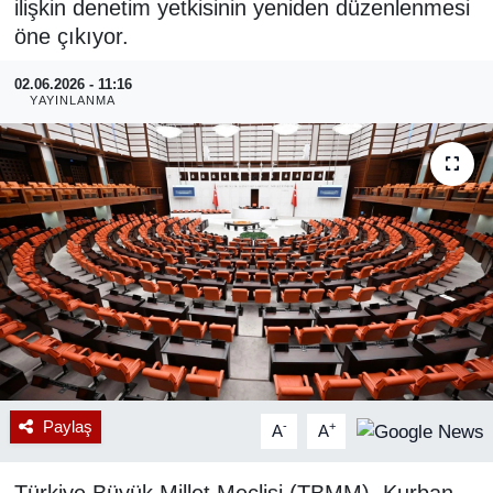
ilişkin denetim yetkisinin yeniden düzenlenmesi
öne çıkıyor.
RESMİ REKLAM
02.06.2026 - 11:16
YAYINLANMA
Paylaş
-
+
A
A
Türkiye Büyük Millet Meclisi (TBMM), Kurban