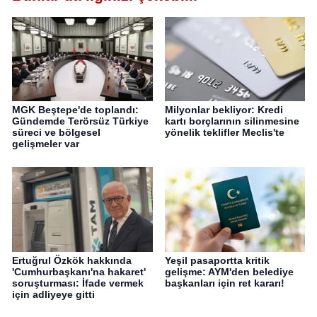
MGK Beştepe'de toplandı:
Milyonlar bekliyor: Kredi
Gündemde Terörsüz Türkiye
kartı borçlarının silinmesine
süreci ve bölgesel
yönelik teklifler Meclis'te
gelişmeler var
Ertuğrul Özkök hakkında
Yeşil pasaportta kritik
'Cumhurbaşkanı'na hakaret'
gelişme: AYM'den belediye
soruşturması: İfade vermek
başkanları için ret kararı!
için adliyeye gitti