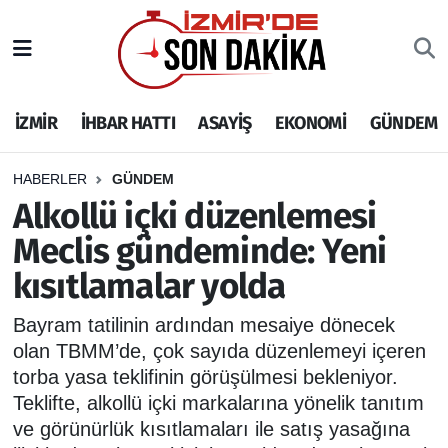
İZMİR
İzmir Nöbetçi Eczaneler
İZMİR
İHBAR HATTI
ASAYİŞ
EKONOMİ
GÜNDEM
İHBAR HATTI
İzmir Hava Durumu
DEPREM
İzmir Namaz Vakitleri
HABERLER
GÜNDEM
Alkollü içki düzenlemesi
GENEL
İzmir Trafik Yoğunluk Haritası
Meclis gündeminde: Yeni
kısıtlamalar yolda
EKONOMİ
Puan Durumu ve Fikstür
Bayram tatilinin ardından mesaiye dönecek
SİYASET
Tüm Manşetler
olan TBMM’de, çok sayıda düzenlemeyi içeren
torba yasa teklifinin görüşülmesi bekleniyor.
SPOR
Son Dakika Haberleri
Teklifte, alkollü içki markalarına yönelik tanıtım
ve görünürlük kısıtlamaları ile satış yasağına
ASAYİŞ
Haber Arşivi