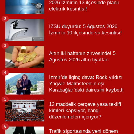
2026 İzmir'in 13 ilçesinde planlı
elektrik kesintisi!
2
İZSU duyurdu: 5 Ağustos 2026
İzmir'in 10 ilçesinde su kesintisi!
3
Altın iki haftanın zirvesinde! 5
Ağustos 2026 altın fiyatları
4
İzmir’de ilginç dava: Rock yıldızı
Yngwie Malmsteen’in eşi
Karabağlar’daki dairesini kaybetti
5
12 maddelik çerçeve yasa teklifi
kimleri kapsıyor, hangi
düzenlemeleri içeriyor?
6
Trafik sigortasında yeni dönem