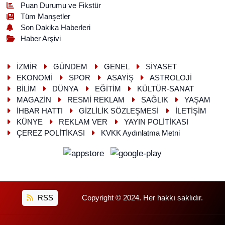
Puan Durumu ve Fikstür
Tüm Manşetler
Son Dakika Haberleri
Haber Arşivi
İZMİR
GÜNDEM
GENEL
SİYASET
EKONOMİ
SPOR
ASAYİŞ
ASTROLOJİ
BİLİM
DÜNYA
EĞİTİM
KÜLTÜR-SANAT
MAGAZİN
RESMİ REKLAM
SAĞLIK
YAŞAM
İHBAR HATTI
GİZLİLİK SÖZLEŞMESİ
İLETİŞİM
KÜNYE
REKLAM VER
YAYIN POLİTİKASI
ÇEREZ POLİTİKASI
KVKK Aydınlatma Metni
RSS
Copyright © 2024. Her hakkı saklıdır.