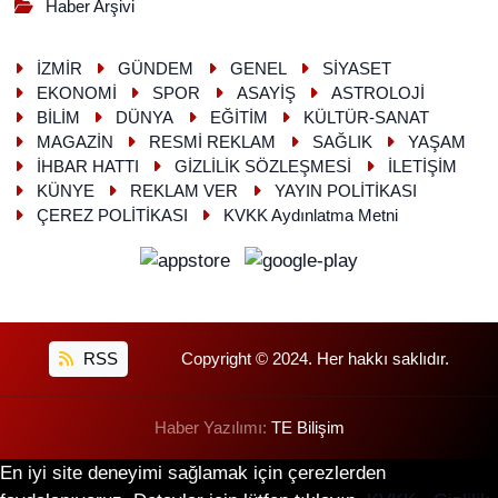
Haber Arşivi
İZMİR
GÜNDEM
GENEL
SİYASET
EKONOMİ
SPOR
ASAYİŞ
ASTROLOJİ
BİLİM
DÜNYA
EĞİTİM
KÜLTÜR-SANAT
MAGAZİN
RESMİ REKLAM
SAĞLIK
YAŞAM
İHBAR HATTI
GİZLİLİK SÖZLEŞMESİ
İLETİŞİM
KÜNYE
REKLAM VER
YAYIN POLİTİKASI
ÇEREZ POLİTİKASI
KVKK Aydınlatma Metni
RSS
Copyright © 2024. Her hakkı saklıdır.
Haber Yazılımı:
TE Bilişim
En iyi site deneyimi sağlamak için çerezlerden