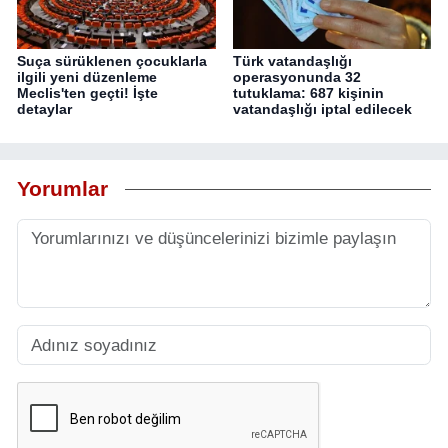
Suça sürüklenen çocuklarla
Türk vatandaşlığı
ilgili yeni düzenleme
operasyonunda 32
Meclis'ten geçti! İşte
tutuklama: 687 kişinin
detaylar
vatandaşlığı iptal edilecek
Yorumlar