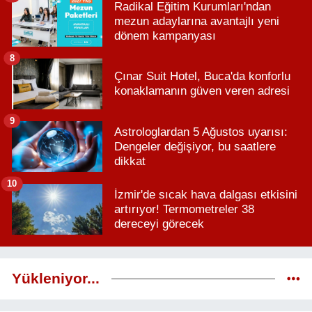
Radikal Eğitim Kurumları'ndan
mezun adaylarına avantajlı yeni
dönem kampanyası
8
Çınar Suit Hotel, Buca'da konforlu
konaklamanın güven veren adresi
9
Astrologlardan 5 Ağustos uyarısı:
Dengeler değişiyor, bu saatlere
dikkat
10
İzmir'de sıcak hava dalgası etkisini
artırıyor! Termometreler 38
dereceyi görecek
Yükleniyor...