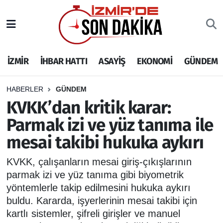
İZMİR
İzmir Nöbetçi Eczaneler
İZMİR
İHBAR HATTI
ASAYİŞ
EKONOMİ
GÜNDEM
İHBAR HATTI
İzmir Hava Durumu
DEPREM
İzmir Namaz Vakitleri
HABERLER
GÜNDEM
KVKK’dan kritik karar:
GENEL
İzmir Trafik Yoğunluk Haritası
Parmak izi ve yüz tanıma ile
mesai takibi hukuka aykırı
EKONOMİ
Puan Durumu ve Fikstür
KVKK, çalışanların mesai giriş-çıkışlarının
SİYASET
Tüm Manşetler
parmak izi ve yüz tanıma gibi biyometrik
yöntemlerle takip edilmesini hukuka aykırı
SPOR
Son Dakika Haberleri
buldu. Kararda, işyerlerinin mesai takibi için
kartlı sistemler, şifreli girişler ve manuel
ASAYİŞ
Haber Arşivi