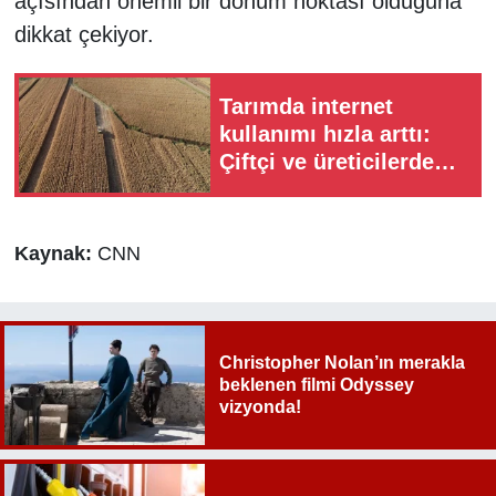
açısından önemli bir dönüm noktası olduğuna
dikkat çekiyor.
Tarımda internet
kullanımı hızla arttı:
Çiftçi ve üreticilerde
oran yüzde 86’ya ulaştı
Kaynak:
CNN
Christopher Nolan’ın merakla
beklenen filmi Odyssey
vizyonda!