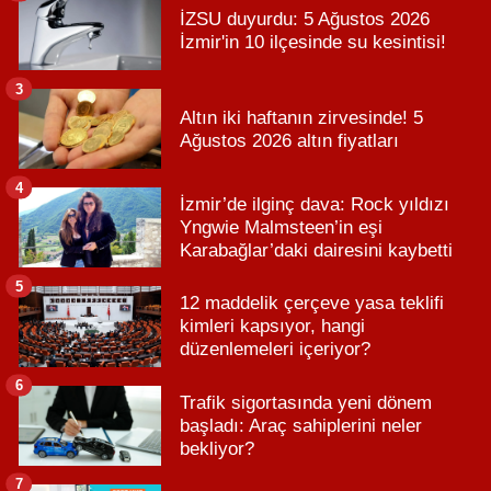
İZSU duyurdu: 5 Ağustos 2026
İzmir'in 10 ilçesinde su kesintisi!
3
Altın iki haftanın zirvesinde! 5
Ağustos 2026 altın fiyatları
4
İzmir’de ilginç dava: Rock yıldızı
Yngwie Malmsteen’in eşi
Karabağlar’daki dairesini kaybetti
5
12 maddelik çerçeve yasa teklifi
kimleri kapsıyor, hangi
düzenlemeleri içeriyor?
6
Trafik sigortasında yeni dönem
başladı: Araç sahiplerini neler
bekliyor?
7