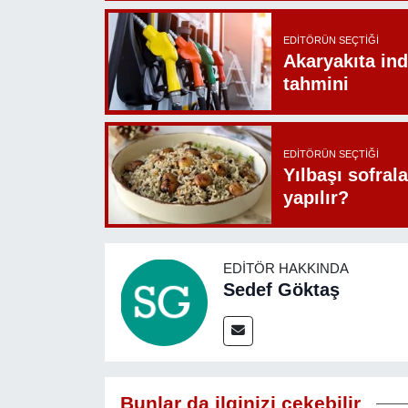
EDITÖRÜN SEÇTIĞI
Akaryakıta ind
tahmini
EDITÖRÜN SEÇTIĞI
Yılbaşı sofrala
yapılır?
EDITÖR HAKKINDA
Sedef Göktaş
Bunlar da ilginizi çekebilir