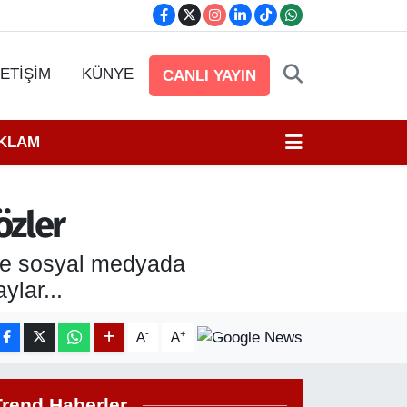
LETİŞİM
KÜNYE
CANLI YAYIN
EKLAM
özler
 ve sosyal medyada
ylar...
-
+
A
A
Trend Haberler