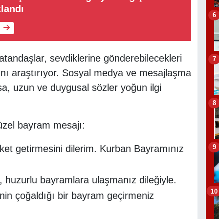
klandı
6
andaşlar, sevdiklerine gönderebilecekleri
7
ını araştırıyor. Sosyal medya ve mesajlaşma
sa, uzun ve duygusal sözler yoğun ilgi
8
üzel bayram mesajı:
9
ket getirmesini dilerim. Kurban Bayramınız
lu, huzurlu bayramlara ulaşmanız dileğiyle.
10
inin çoğaldığı bir bayram geçirmeniz