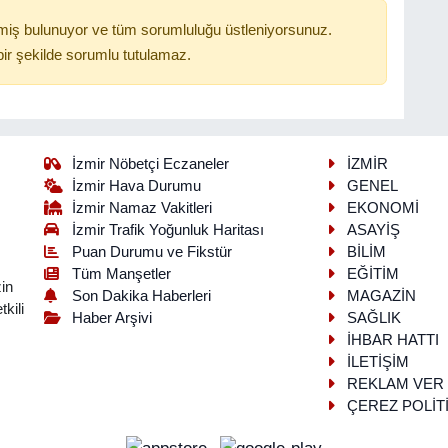
miş bulunuyor ve tüm sorumluluğu üstleniyorsunuz.
ir şekilde sorumlu tutulamaz.
İzmir Nöbetçi Eczaneler
İZMİR
İzmir Hava Durumu
GENEL
İzmir Namaz Vakitleri
EKONOMİ
İzmir Trafik Yoğunluk Haritası
ASAYİŞ
Puan Durumu ve Fikstür
BİLİM
Tüm Manşetler
EĞİTİM
in
Son Dakika Haberleri
MAGAZİN
kili
Haber Arşivi
SAĞLIK
İHBAR HATTI
İLETİŞİM
REKLAM VER
ÇEREZ POLİT