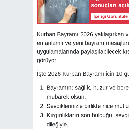
sonuçları açı
İçeriği Görüntüle
Kurban Bayramı 2026 yaklaşırken vat
en anlamlı ve yeni bayram mesajlar
uygulamalarında paylaşılabilecek kı
görüyor.
İşte 2026 Kurban Bayramı için 10 g
Bayramın; sağlık, huzur ve bere
mübarek olsun.
Sevdiklerinizle birlikte nice mut
Kırgınlıkların son bulduğu, sevg
dileğiyle.