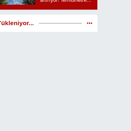
artırıyor! Termometreler
38 dereceyi görecek
ükleniyor...