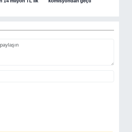
n 14 milyon TL'lik
komisyondan geçti