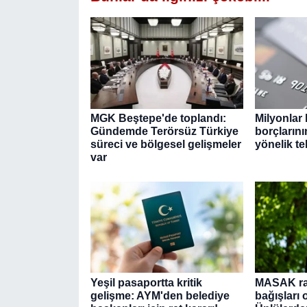
MGK Beştepe'de toplandı:
Milyonlar 
Gündemde Terörsüz Türkiye
borçlarını
süreci ve bölgesel gelişmeler
yönelik tek
var
Yeşil pasaportta kritik
MASAK r
gelişme: AYM'den belediye
bağışları o