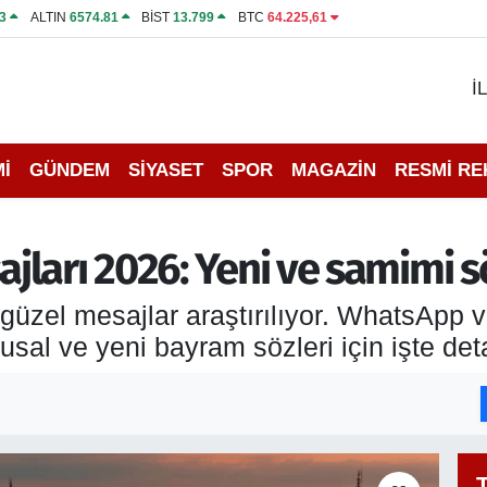
3
ALTIN
6574.81
BİST
13.799
BTC
64.225,61
İ
İ
GÜNDEM
SİYASET
SPOR
MAGAZİN
RESMİ R
ları 2026: Yeni ve samimi s
güzel mesajlar araştırılıyor. WhatsApp
sal ve yeni bayram sözleri için işte deta