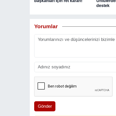
başkanları için ret kararı!
Ünlülerde
destek
Yorumlar
Gönder