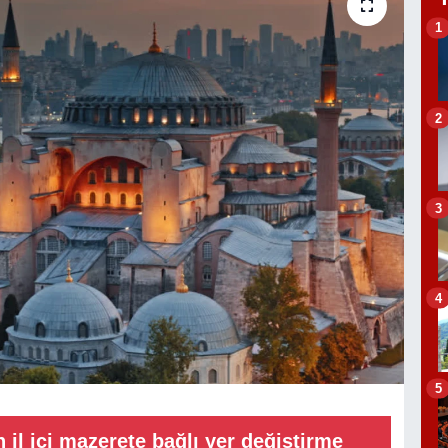
1
2
3
4
5
 il içi mazerete bağlı yer değiştirme