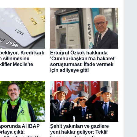
bekliyor: Kredi kartı
Ertuğrul Özkök hakkında
n silinmesine
'Cumhurbaşkanı'na hakaret'
lifler Meclis'te
soruşturması: İfade vermek
için adliyeye gitti
aporunda AHBAP
Şehit yakınları ve gazilere
rtaya çıktı:
yeni haklar geliyor: Teklif