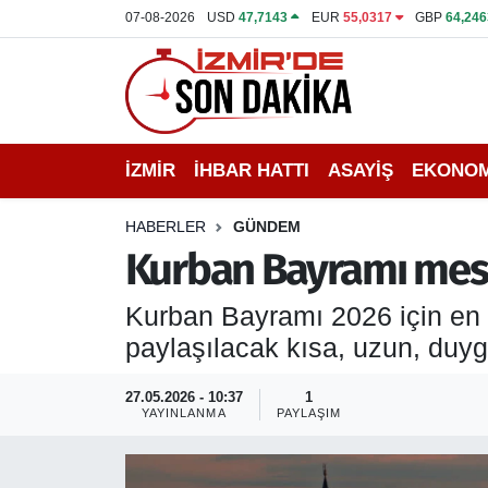
07-08-2026
USD
47,7143
EUR
55,0317
GBP
64,246
İZMİR
İzmir Nöbetçi Eczaneler
İHBAR HATTI
İzmir Hava Durumu
İZMİR
İHBAR HATTI
ASAYİŞ
EKONOM
DEPREM
İzmir Namaz Vakitleri
HABERLER
GÜNDEM
GENEL
İzmir Trafik Yoğunluk Haritası
Kurban Bayramı mesaj
EKONOMİ
Puan Durumu ve Fikstür
Kurban Bayramı 2026 için en 
paylaşılacak kısa, uzun, duygu
SİYASET
Tüm Manşetler
27.05.2026 - 10:37
1
SPOR
Son Dakika Haberleri
YAYINLANMA
PAYLAŞIM
ASAYİŞ
Haber Arşivi