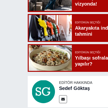
vizyonda!
EDITÖRÜN SEÇTIĞI
Akaryakıta ind
tahmini
EDITÖRÜN SEÇTIĞI
Yılbaşı sofrala
yapılır?
EDITÖR HAKKINDA
Sedef Göktaş