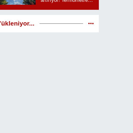
artırıyor! Termometreler
38 dereceyi görecek
ükleniyor...