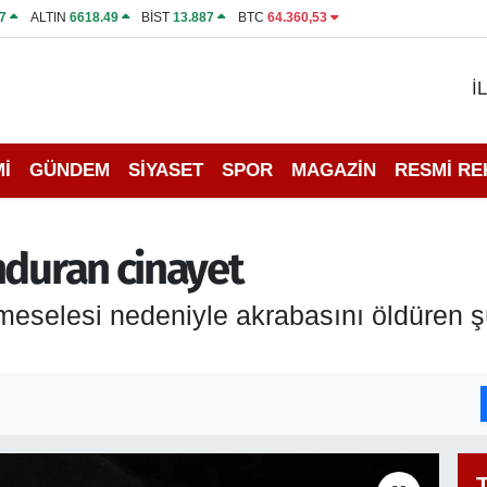
7
ALTIN
6618.49
BİST
13.887
BTC
64.360,53
İ
İ
GÜNDEM
SİYASET
SPOR
MAGAZİN
RESMİ R
nduran cinayet
 meselesi nedeniyle akrabasını öldüren 