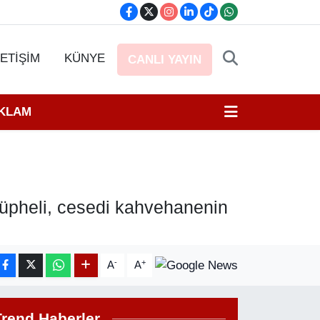
LETİŞİM
KÜNYE
CANLI YAYIN
EKLAM
şüpheli, cesedi kahvehanenin
-
+
A
A
Trend Haberler