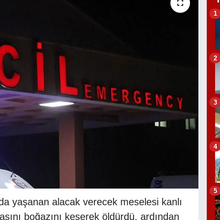
1
2
3
4
5
ında yaşanan alacak verecek meselesi kanlı
rabasını boğazını keserek öldürdü, ardından