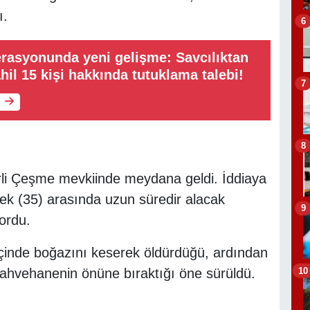
ı.
6
rasyonunda yeni gelişme: Savcılıktan
hil 15 kişi hakkında tutuklama talebi!
7
8
rli Çeşme mevkiinde meydana geldi. İddiaya
ek (35) arasında uzun süredir alacak
9
ordu.
 içinde boğazını keserek öldürdüğü, ardından
10
 kahvehanenin önüne bıraktığı öne sürüldü.