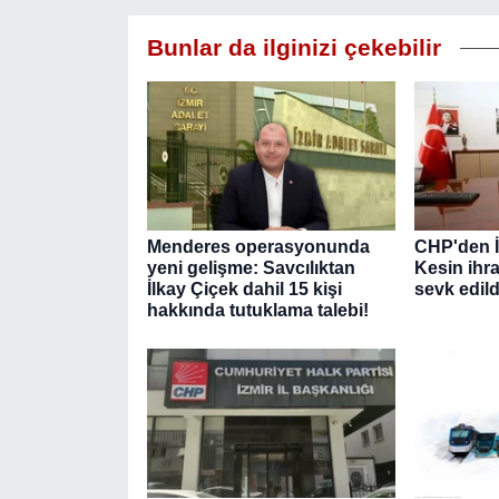
Bunlar da ilginizi çekebilir
Menderes operasyonunda
CHP'den İ
yeni gelişme: Savcılıktan
Kesin ihra
İlkay Çiçek dahil 15 kişi
sevk edild
hakkında tutuklama talebi!