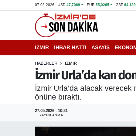
07-08-2026
USD
47,7069
EUR
55,0265
GBP
64,189
İZMİR
İzmir Nöbetçi Eczaneler
İHBAR HATTI
İzmir Hava Durumu
İZMİR
İHBAR HATTI
ASAYİŞ
EKONOM
DEPREM
İzmir Namaz Vakitleri
HABERLER
İZMİR
GENEL
İzmir Trafik Yoğunluk Haritası
İzmir Urla’da kan do
EKONOMİ
Puan Durumu ve Fikstür
İzmir Urla’da alacak verecek
önüne bıraktı.
SİYASET
Tüm Manşetler
27.05.2026 - 10:31
SPOR
Son Dakika Haberleri
YAYINLANMA
ASAYİŞ
Haber Arşivi