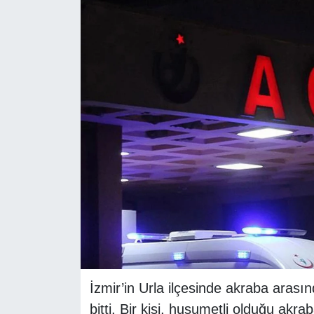
RESMİ REKLAM
İzmir’in Urla ilçesinde akraba aras
bitti. Bir kişi, husumetli olduğu ak