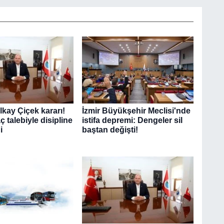
lkay Çiçek kararı!
İzmir Büyükşehir Meclisi'nde
ç talebiyle disipline
istifa depremi: Dengeler sil
i
baştan değişti!