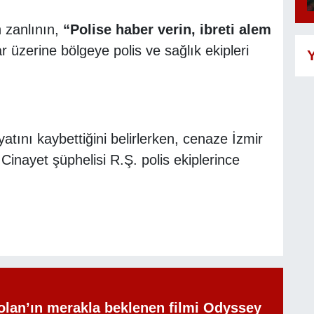
 zanlının,
“Polise haber verin, ibreti alem
ar üzerine bölgeye polis ve sağlık ekipleri
Y
atını kaybettiğini belirlerken, cenaze İzmir
Cinayet şüphelisi R.Ş. polis ekiplerince
olan’ın merakla beklenen filmi Odyssey