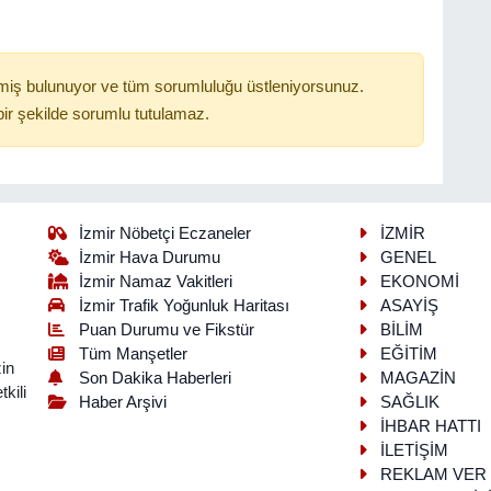
miş bulunuyor ve tüm sorumluluğu üstleniyorsunuz.
ir şekilde sorumlu tutulamaz.
İzmir Nöbetçi Eczaneler
İZMİR
İzmir Hava Durumu
GENEL
İzmir Namaz Vakitleri
EKONOMİ
İzmir Trafik Yoğunluk Haritası
ASAYİŞ
Puan Durumu ve Fikstür
BİLİM
Tüm Manşetler
EĞİTİM
in
Son Dakika Haberleri
MAGAZİN
kili
Haber Arşivi
SAĞLIK
İHBAR HATTI
İLETİŞİM
REKLAM VER