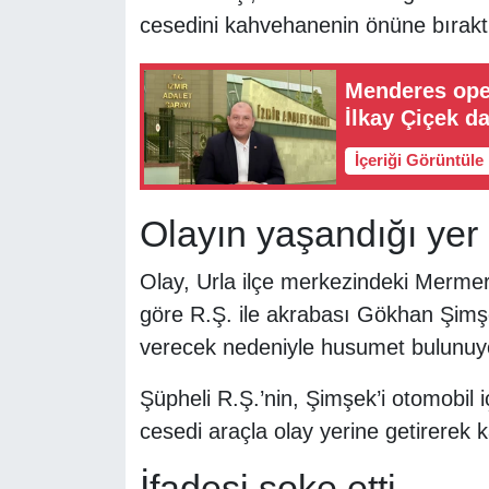
cesedini kahvehanenin önüne bırakt
Menderes ope
İlkay Çiçek da
İçeriği Görüntüle
Olayın yaşandığı yer
Olay, Urla ilçe merkezindeki Merme
göre R.Ş. ile akrabası Gökhan Şimş
verecek nedeniyle husumet bulunuy
Şüpheli R.Ş.’nin, Şimşek’i otomobil
cesedi araçla olay yerine getirerek
İfadesi şoke etti