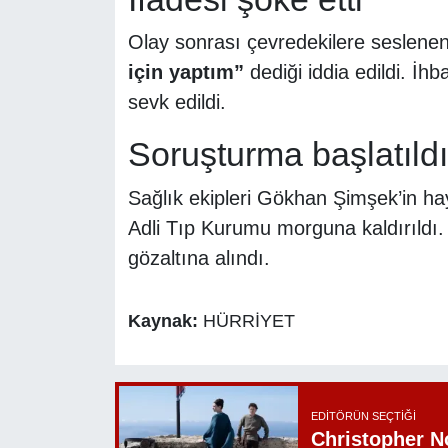
Olay sonrası çevredekilere seslenen
için yaptım”
dediği iddia edildi. İhb
sevk edildi.
Soruşturma başlatıldı
Sağlık ekipleri Gökhan Şimşek’in hay
Adli Tıp Kurumu morguna kaldırıldı. 
gözaltına alındı.
Kaynak:
HÜRRİYET
EDITÖRÜN SEÇTIĞI
Christopher N