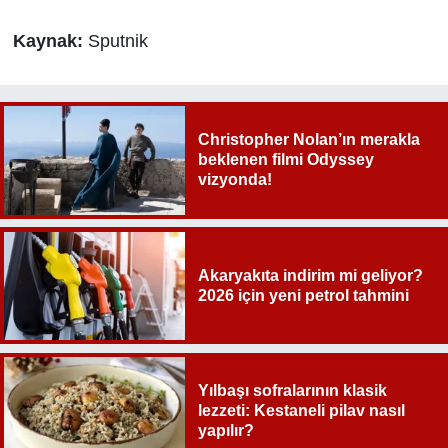
Kaynak:
Sputnik
Christopher Nolan’ın merakla
beklenen filmi Odyssey
vizyonda!
Akaryakıta indirim mi geliyor?
2026 için yeni petrol tahmini
Yılbaşı sofralarının klasik
lezzeti: Kestaneli pilav nasıl
yapılır?