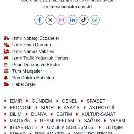
doğru adrestesiniz. İzmir'in en etkili haber sitesi
izmirdesondakika.com.tr!
İzmir Nöbetçi Eczaneler
İzmir Hava Durumu
İzmir Namaz Vakitleri
İzmir Trafik Yoğunluk Haritası
Puan Durumu ve Fikstür
Tüm Manşetler
Son Dakika Haberleri
Haber Arşivi
İZMİR
GÜNDEM
GENEL
SİYASET
EKONOMİ
SPOR
ASAYİŞ
ASTROLOJİ
BİLİM
DÜNYA
EĞİTİM
KÜLTÜR-SANAT
MAGAZİN
RESMİ REKLAM
SAĞLIK
YAŞAM
İHBAR HATTI
GİZLİLİK SÖZLEŞMESİ
İLETİŞİM