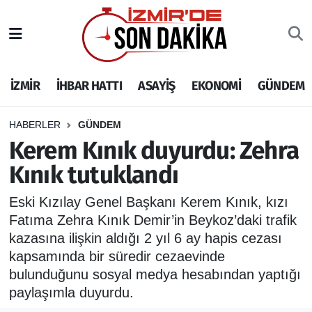
İZMİR
İzmir Nöbetçi Eczaneler
İZMİR
İHBAR HATTI
ASAYİŞ
EKONOMİ
GÜNDEM
İHBAR HATTI
İzmir Hava Durumu
DEPREM
İzmir Namaz Vakitleri
HABERLER
GÜNDEM
Kerem Kınık duyurdu: Zehra
GENEL
İzmir Trafik Yoğunluk Haritası
Kınık tutuklandı
EKONOMİ
Puan Durumu ve Fikstür
Eski Kızılay Genel Başkanı Kerem Kınık, kızı
Fatıma Zehra Kınık Demir’in Beykoz’daki trafik
SİYASET
Tüm Manşetler
kazasına ilişkin aldığı 2 yıl 6 ay hapis cezası
kapsamında bir süredir cezaevinde
SPOR
Son Dakika Haberleri
bulunduğunu sosyal medya hesabından yaptığı
paylaşımla duyurdu.
ASAYİŞ
Haber Arşivi