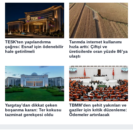
TESK'ten yapılandırma
Tarımda internet kullanımı
çağrısı: Esnaf için ödenebilir
hızla arttı: Çiftçi ve
hale getirilmeli
üreticilerde oran yüzde 86’ya
ulaştı
Yargıtay’dan dikkat çeken
TBMM’den şehit yakınları ve
boşanma kararı: Ter kokusu
gaziler için kritik düzenleme:
tazminat gerekçesi oldu
Ödemeler artırılacak