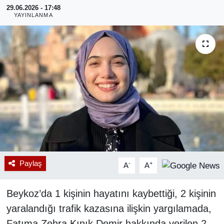
29.06.2026 - 17:48
YAYINLANMA
RESMİ REKLAM
Paylaş
-
+
A
A
Beykoz’da 1 kişinin hayatını kaybettiği, 2 kişinin
yaralandığı trafik kazasına ilişkin yargılamada,
Fatıma Zehra Kınık Demir hakkında verilen 2