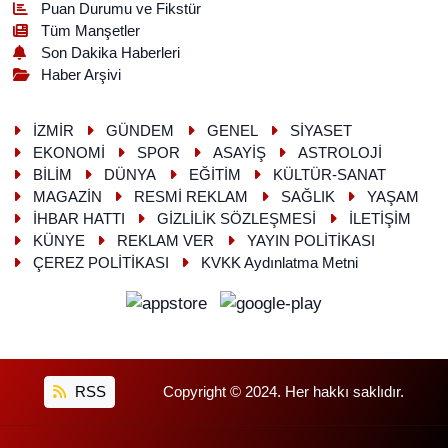
Puan Durumu ve Fikstür
Tüm Manşetler
Son Dakika Haberleri
Haber Arşivi
İZMİR
GÜNDEM
GENEL
SİYASET
EKONOMİ
SPOR
ASAYİŞ
ASTROLOJİ
BİLİM
DÜNYA
EĞİTİM
KÜLTÜR-SANAT
MAGAZİN
RESMİ REKLAM
SAĞLIK
YAŞAM
İHBAR HATTI
GİZLİLİK SÖZLEŞMESİ
İLETİŞİM
KÜNYE
REKLAM VER
YAYIN POLİTİKASI
ÇEREZ POLİTİKASI
KVKK Aydınlatma Metni
RSS
Copyright © 2024. Her hakkı saklıdır.