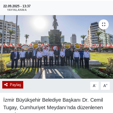
22.09.2025 - 13:37
RESMİ REKLAM
YAYINLANMA
Paylaş
-
+
A
A
İzmir Büyükşehir Belediye Başkanı Dr. Cemil
Tugay, Cumhuriyet Meydanı’nda düzenlenen