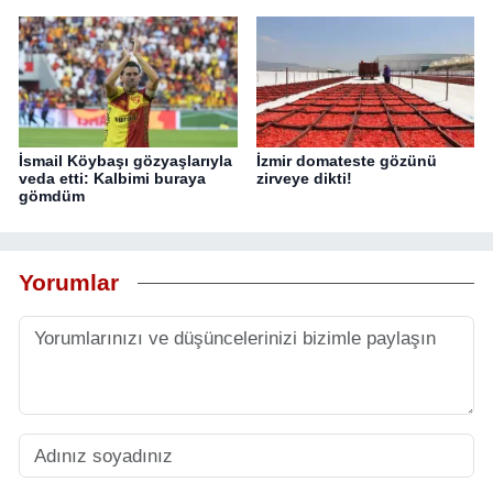
İsmail Köybaşı gözyaşlarıyla
İzmir domateste gözünü
veda etti: Kalbimi buraya
zirveye dikti!
gömdüm
Yorumlar