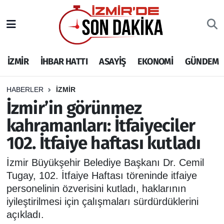
İZMİR
İzmir Nöbetçi Eczaneler
İZMİR
İHBAR HATTI
ASAYİŞ
EKONOMİ
GÜNDEM
İHBAR HATTI
İzmir Hava Durumu
DEPREM
İzmir Namaz Vakitleri
HABERLER
İZMİR
İzmir’in görünmez
GENEL
İzmir Trafik Yoğunluk Haritası
kahramanları: İtfaiyeciler
102. İtfaiye haftası kutladı
EKONOMİ
Puan Durumu ve Fikstür
İzmir Büyükşehir Belediye Başkanı Dr. Cemil
SİYASET
Tüm Manşetler
Tugay, 102. İtfaiye Haftası töreninde itfaiye
personelinin özverisini kutladı, haklarının
SPOR
Son Dakika Haberleri
iyileştirilmesi için çalışmaları sürdürdüklerini
açıkladı.
ASAYİŞ
Haber Arşivi