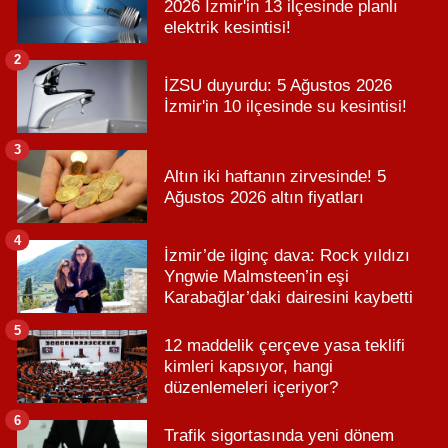
2026 İzmir'in 13 ilçesinde planlı
elektrik kesintisi!
2
İZSU duyurdu: 5 Ağustos 2026
İzmir'in 10 ilçesinde su kesintisi!
3
Altın iki haftanın zirvesinde! 5
Ağustos 2026 altın fiyatları
4
İzmir’de ilginç dava: Rock yıldızı
Yngwie Malmsteen’in eşi
Karabağlar’daki dairesini kaybetti
5
12 maddelik çerçeve yasa teklifi
kimleri kapsıyor, hangi
düzenlemeleri içeriyor?
6
Trafik sigortasında yeni dönem