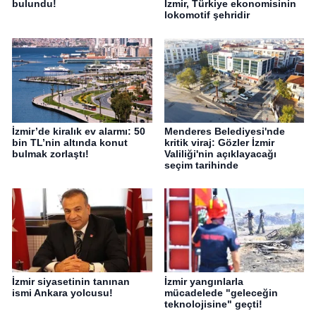
bulundu!
İzmir, Türkiye ekonomisinin
lokomotif şehridir
İzmir’de kiralık ev alarmı: 50
Menderes Belediyesi'nde
bin TL’nin altında konut
kritik viraj: Gözler İzmir
bulmak zorlaştı!
Valiliği'nin açıklayacağı
seçim tarihinde
İzmir siyasetinin tanınan
İzmir yangınlarla
ismi Ankara yolcusu!
mücadelede "geleceğin
teknolojisine" geçti!