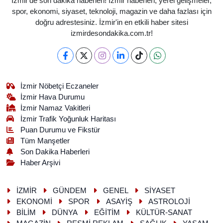
İzmir'de son dakika haberleri! İzmir haberleri, yerel gelişmeler,
spor, ekonomi, siyaset, teknoloji, magazin ve daha fazlası için
doğru adrestesiniz. İzmir'in en etkili haber sitesi
izmirdesondakika.com.tr!
İzmir Nöbetçi Eczaneler
İzmir Hava Durumu
İzmir Namaz Vakitleri
İzmir Trafik Yoğunluk Haritası
Puan Durumu ve Fikstür
Tüm Manşetler
Son Dakika Haberleri
Haber Arşivi
İZMİR
GÜNDEM
GENEL
SİYASET
EKONOMİ
SPOR
ASAYİŞ
ASTROLOJİ
BİLİM
DÜNYA
EĞİTİM
KÜLTÜR-SANAT