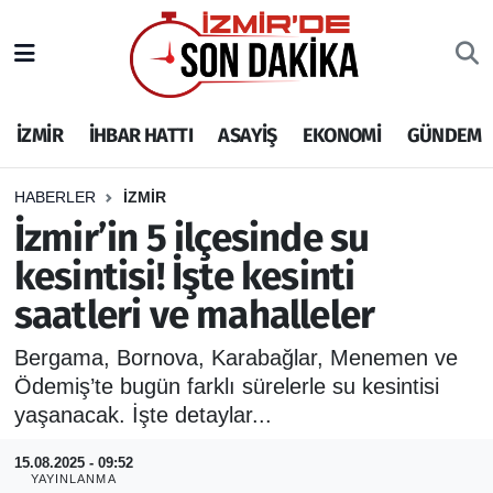
İZMİR
İzmir Nöbetçi Eczaneler
İZMİR
İHBAR HATTI
ASAYİŞ
EKONOMİ
GÜNDEM
İHBAR HATTI
İzmir Hava Durumu
DEPREM
İzmir Namaz Vakitleri
HABERLER
İZMİR
İzmir’in 5 ilçesinde su
GENEL
İzmir Trafik Yoğunluk Haritası
kesintisi! İşte kesinti
saatleri ve mahalleler
EKONOMİ
Puan Durumu ve Fikstür
Bergama, Bornova, Karabağlar, Menemen ve
SİYASET
Tüm Manşetler
Ödemiş’te bugün farklı sürelerle su kesintisi
yaşanacak. İşte detaylar...
SPOR
Son Dakika Haberleri
15.08.2025 - 09:52
ASAYİŞ
Haber Arşivi
YAYINLANMA