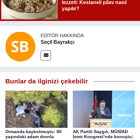
lezzeti: Kestaneli pilav nasıl
yapılır?
EDITÖR HAKKINDA
Seçil Bayrakçı
Bunlar da ilginizi çekebilir
Ormanda kaybolmuştu: 80
AK Partili Saygılı, MÜSİAD
yaşındaki adam dronla
İzmir Kongresi’nde konuştu: