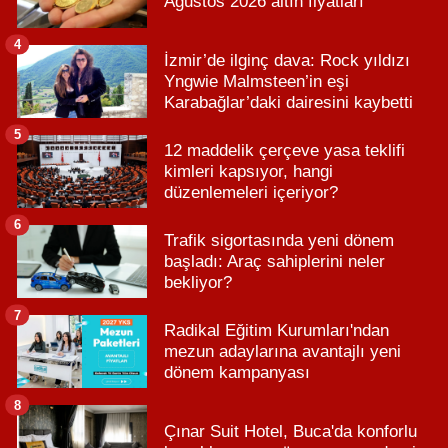
Ağustos 2026 altın fiyatları
4
İzmir’de ilginç dava: Rock yıldızı
Yngwie Malmsteen’in eşi
Karabağlar’daki dairesini kaybetti
5
12 maddelik çerçeve yasa teklifi
kimleri kapsıyor, hangi
düzenlemeleri içeriyor?
6
Trafik sigortasında yeni dönem
başladı: Araç sahiplerini neler
bekliyor?
7
Radikal Eğitim Kurumları'ndan
mezun adaylarına avantajlı yeni
dönem kampanyası
8
Çınar Suit Hotel, Buca'da konforlu