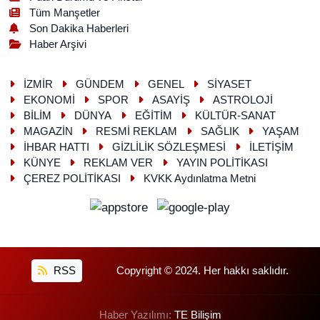
Tüm Manşetler
Son Dakika Haberleri
Haber Arşivi
İZMİR
GÜNDEM
GENEL
SİYASET
EKONOMİ
SPOR
ASAYİŞ
ASTROLOJİ
BİLİM
DÜNYA
EĞİTİM
KÜLTÜR-SANAT
MAGAZİN
RESMİ REKLAM
SAĞLIK
YAŞAM
İHBAR HATTI
GİZLİLİK SÖZLEŞMESİ
İLETİŞİM
KÜNYE
REKLAM VER
YAYIN POLİTİKASI
ÇEREZ POLİTİKASI
KVKK Aydınlatma Metni
RSS
Copyright © 2024. Her hakkı saklıdır.
Haber Yazılımı:
TE Bilişim