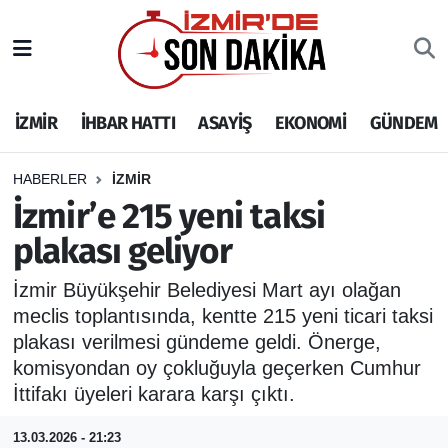
İZMİR
İzmir Nöbetçi Eczaneler
İZMİR
İHBAR HATTI
ASAYİŞ
EKONOMİ
GÜNDEM
İHBAR HATTI
İzmir Hava Durumu
DEPREM
İzmir Namaz Vakitleri
HABERLER
İZMİR
İzmir’e 215 yeni taksi
GENEL
İzmir Trafik Yoğunluk Haritası
plakası geliyor
EKONOMİ
Puan Durumu ve Fikstür
İzmir Büyükşehir Belediyesi Mart ayı olağan
meclis toplantısında, kentte 215 yeni ticari taksi
SİYASET
Tüm Manşetler
plakası verilmesi gündeme geldi. Önerge,
komisyondan oy çokluğuyla geçerken Cumhur
SPOR
Son Dakika Haberleri
İttifakı üyeleri karara karşı çıktı.
ASAYİŞ
Haber Arşivi
13.03.2026 - 21:23