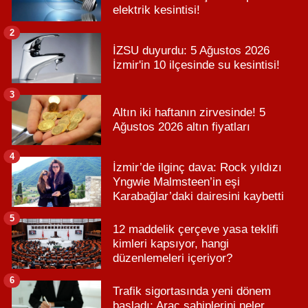
elektrik kesintisi!
2
İZSU duyurdu: 5 Ağustos 2026
İzmir'in 10 ilçesinde su kesintisi!
3
Altın iki haftanın zirvesinde! 5
Ağustos 2026 altın fiyatları
4
İzmir’de ilginç dava: Rock yıldızı
Yngwie Malmsteen’in eşi
Karabağlar’daki dairesini kaybetti
5
12 maddelik çerçeve yasa teklifi
kimleri kapsıyor, hangi
düzenlemeleri içeriyor?
6
Trafik sigortasında yeni dönem
başladı: Araç sahiplerini neler