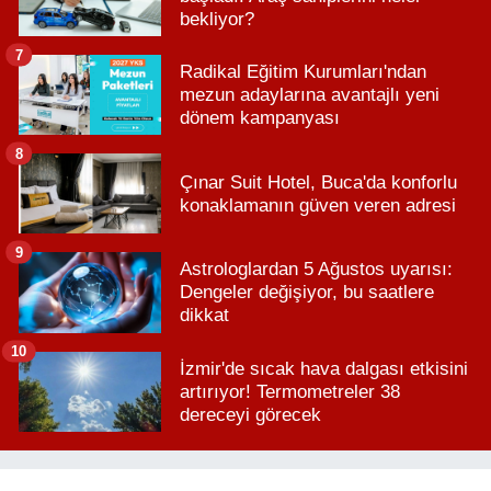
bekliyor?
7
Radikal Eğitim Kurumları'ndan
mezun adaylarına avantajlı yeni
dönem kampanyası
8
Çınar Suit Hotel, Buca'da konforlu
konaklamanın güven veren adresi
9
Astrologlardan 5 Ağustos uyarısı:
Dengeler değişiyor, bu saatlere
dikkat
10
İzmir'de sıcak hava dalgası etkisini
artırıyor! Termometreler 38
dereceyi görecek