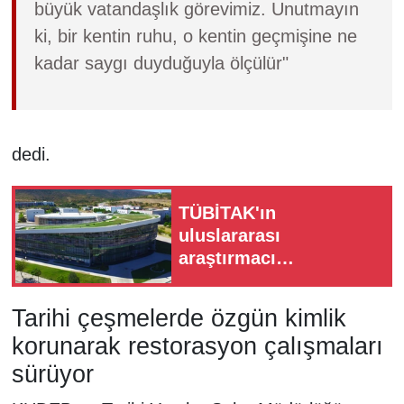
büyük vatandaşlık görevimiz. Unutmayın
ki, bir kentin ruhu, o kentin geçmişine ne
kadar saygı duyduğuyla ölçülür"
dedi.
TÜBİTAK'ın
uluslararası
araştırmacı
programında İYTE
başarısı: 75 projenin
Tarihi çeşmelerde özgün kimlik
7'si İzmir'den
korunarak restorasyon çalışmaları
sürüyor