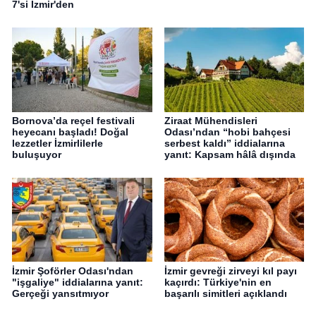
7'si İzmir'den
Bornova’da reçel festivali
Ziraat Mühendisleri
heyecanı başladı! Doğal
Odası’ndan “hobi bahçesi
lezzetler İzmirlilerle
serbest kaldı” iddialarına
buluşuyor
yanıt: Kapsam hâlâ dışında
İzmir Şoförler Odası'ndan
İzmir gevreği zirveyi kıl payı
"işgaliye" iddialarına yanıt:
kaçırdı: Türkiye'nin en
Gerçeği yansıtmıyor
başarılı simitleri açıklandı