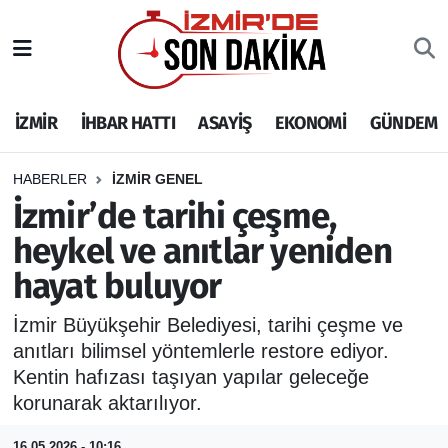
İZMİR
İzmir Nöbetçi Eczaneler
İZMİR
İHBAR HATTI
ASAYİŞ
EKONOMİ
GÜNDEM
İHBAR HATTI
İzmir Hava Durumu
DEPREM
İzmir Namaz Vakitleri
HABERLER
İZMİR GENEL
İzmir’de tarihi çeşme,
GENEL
İzmir Trafik Yoğunluk Haritası
heykel ve anıtlar yeniden
hayat buluyor
EKONOMİ
Puan Durumu ve Fikstür
İzmir Büyükşehir Belediyesi, tarihi çeşme ve
SİYASET
Tüm Manşetler
anıtları bilimsel yöntemlerle restore ediyor.
Kentin hafızası taşıyan yapılar geleceğe
SPOR
Son Dakika Haberleri
korunarak aktarılıyor.
ASAYİŞ
Haber Arşivi
16.05.2026 - 10:16