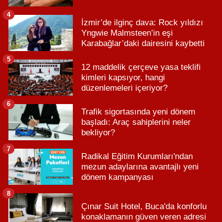
4
İzmir’de ilginç dava: Rock yıldızı
Yngwie Malmsteen’in eşi
Karabağlar’daki dairesini kaybetti
5
12 maddelik çerçeve yasa teklifi
kimleri kapsıyor, hangi
düzenlemeleri içeriyor?
6
Trafik sigortasında yeni dönem
başladı: Araç sahiplerini neler
bekliyor?
7
Radikal Eğitim Kurumları'ndan
mezun adaylarına avantajlı yeni
dönem kampanyası
8
Çınar Suit Hotel, Buca'da konforlu
konaklamanın güven veren adresi