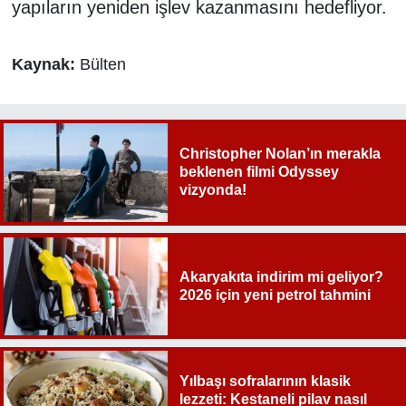
yapıların yeniden işlev kazanmasını hedefliyor.
Kaynak:
Bülten
Christopher Nolan’ın merakla
beklenen filmi Odyssey
vizyonda!
Akaryakıta indirim mi geliyor?
2026 için yeni petrol tahmini
Yılbaşı sofralarının klasik
lezzeti: Kestaneli pilav nasıl